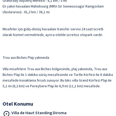
Grand Bay Alışveriş Merkezi - 8,1 km / 5 mi
En yakın havaalanı Mahebourg (MRU-Sir Seewoosagur Ramgoolam
Uluslararası) - 61,3 km / 38,1 mi
Misafirler için gidiş-dönüş havaalanı transfer servisi 24 saat ücretli
olarak hizmet vermektedir, ayrıca otelde ücretsiz otopark vardır.
Trou aux Biches Plajı yakınında
Villa misafirlere Trou aux Biches bölgesinde, plaj yakınında, Trou aux
Biches Plajı ile 1 dakika sürüş mesafesinde ve Turtle Körfezi ile 8 dakika
mesafede konaklama fırsatı sunuyor. Bu lüks villa Grand Körfezi Plajı ile
5,1 mi (8,2 km) ve Pereybere Plajı ile 6,9 mi (11,1 km) mesafede.
Otel Konumu
Villa de Haut Standing Diroma