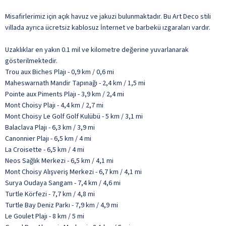
Misafirlerimiz için açık havuz ve jakuzi bulunmaktadır. Bu Art Deco stili
villada ayrıca ücretsiz kablosuz İnternet ve barbekü ızgaraları vardır.
Uzaklıklar en yakın 0.1 mil ve kilometre değerine yuvarlanarak
gösterilmektedir.
Trou aux Biches Plajı - 0,9 km / 0,6 mi
Maheswarnath Mandir Tapınağı - 2,4 km / 1,5 mi
Pointe aux Piments Plajı - 3,9 km / 2,4 mi
Mont Choisy Plajı - 4,4 km / 2,7 mi
Mont Choisy Le Golf Golf Kulübü - 5 km / 3,1 mi
Balaclava Plajı - 6,3 km / 3,9 mi
Canonnier Plajı - 6,5 km / 4 mi
La Croisette - 6,5 km / 4 mi
Neos Sağlık Merkezi - 6,5 km / 4,1 mi
Mont Choisy Alışveriş Merkezi - 6,7 km / 4,1 mi
Surya Oudaya Sangam - 7,4 km / 4,6 mi
Turtle Körfezi - 7,7 km / 4,8 mi
Turtle Bay Deniz Parkı - 7,9 km / 4,9 mi
Le Goulet Plajı - 8 km / 5 mi