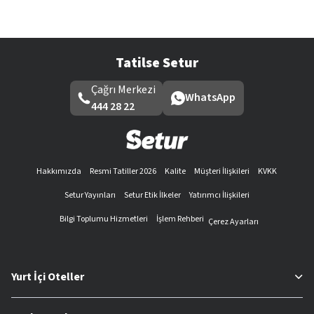
Tatilse Setur
Çağrı Merkezi
WhatsApp
444 28 22
Hakkımızda
Resmi Tatiller 2026
Kalite
Müşteri İlişkileri
KVKK
Setur Yayınları
Setur Etik İlkeler
Yatırımcı İlişkileri
Bilgi Toplumu Hizmetleri
İşlem Rehberi
Çerez Ayarları
Yurt İçi Oteller