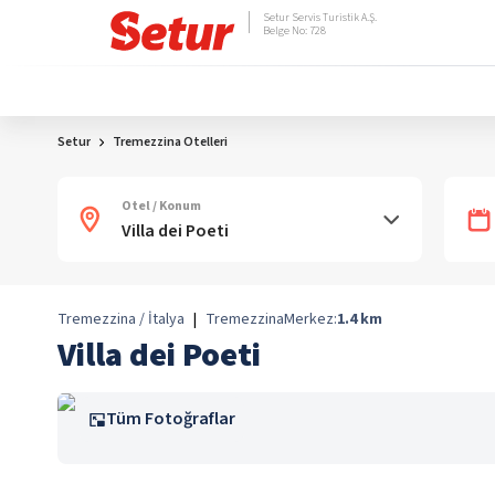
Setur Servis Turistik A.Ş.
Belge No: 728
Setur
Tremezzina Otelleri
Otel / Konum
Tremezzina / İtalya
|
Tremezzina
Merkez:
1.4
km
Villa dei Poeti
Tüm Fotoğraflar