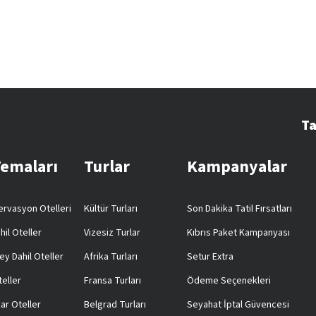
Ta
Temaları
Turlar
Kampanyalar
rvasyon Otelleri
Kültür Turları
Son Dakika Tatil Fırsatları
hil Oteller
Vizesiz Turlar
Kıbrıs Paket Kampanyası
ey Dahil Oteller
Afrika Turları
Setur Extra
teller
Fransa Turları
Ödeme Seçenekleri
ar Oteller
Belgrad Turları
Seyahat İptal Güvencesi