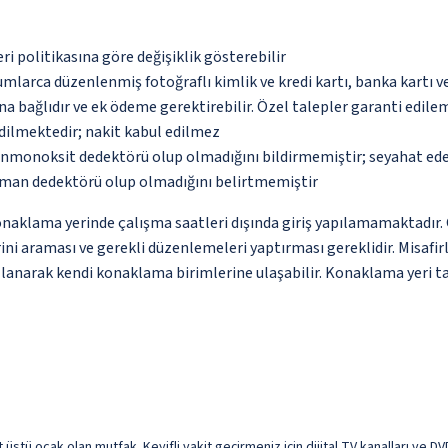
eri politikasına göre değişiklik gösterebilir
umlarca düzenlenmiş fotoğraflı kimlik ve kredi kartı, banka kartı v
na bağlıdır ve ek ödeme gerektirebilir. Özel talepler garanti edile
dilmektedir; nakit kabul edilmez
monoksit dedektörü olup olmadığını bildirmemiştir; seyahat ederke
uman dedektörü olup olmadığını belirtmemiştir
lama yerinde çalışma saatleri dışında giriş yapılamamaktadır. Giri
ni araması ve gerekli düzenlemeleri yaptırması gereklidir. Misafir
kullanarak kendi konaklama birimlerine ulaşabilir. Konaklama yeri ta
et üstü ocak olan mutfak. Keyifli vakit geçirmeniz için dijital TV kanalları ve 