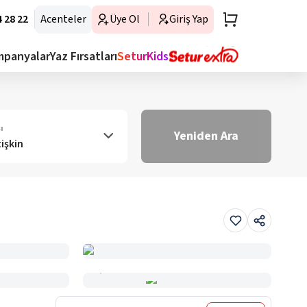
 28 22
Acenteler
Üye Ol
Giriş Yap
mpanyalar
Yaz Fırsatları
SeturKids
ı
Yeniden Ara
tişkin
Haritada Gör