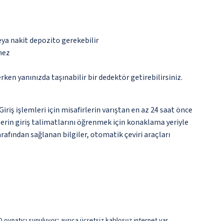
eya nakit depozito gerekebilir
mez
n yanınızda taşınabilir bir dedektör getirebilirsiniz.
ş işlemleri için misafirlerin varıştan en az 24 saat önce
lerin giriş talimatlarını öğrenmek için konaklama yeriyle
rafından sağlanan bilgiler, otomatik çeviri araçları
DVD oynatıcı sunuluyor; ayrıca ücretsiz kablosuz internet var.