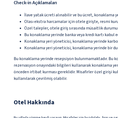
Check-in Açıklamaları
İlave yatak ücreti alınabilir ve bu ücret, konaklama y
Olası ekstra harcamalar için otele girişte, resmi kur
Özel talepler, otele giriş sırasında müsaitlik durumu
Bu konaklama yerinde banka veya kredi kartı kabul e
Konaklama yeri yöneticisi, konaklama yerinde karbon
Konaklama yeri yöneticisi, konaklama yerinde bir d
Bu konaklama yerinde resepsiyon bulunmamaktadır. Bu konak
rezervasyon onayındaki bilgileri kullanarak konaklama yeri
önceden irtibat kurması gereklidir. Misafirler özel girişi 
kullanılarak çevrilmiş olabilir.
Otel Hakkında
Bu villada şömine keyfi yaşayın. Misafirler için buzdolabı, fırın ve s