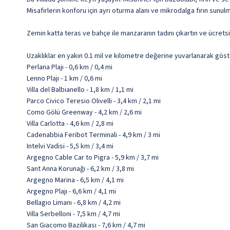
Misafirlerin konforu için ayrı oturma alanı ve mikrodalga fırın sunul
Zemin katta teras ve bahçe ile manzaranın tadını çıkartın ve ücrets
Uzaklıklar en yakın 0.1 mil ve kilometre değerine yuvarlanarak göst
Perlana Plajı - 0,6 km / 0,4 mi
Lenno Plajı - 1 km / 0,6 mi
Villa del Balbianello - 1,8 km / 1,1 mi
Parco Civico Teresio Olivelli - 3,4 km / 2,1 mi
Como Gölü Greenway - 4,2 km / 2,6 mi
Villa Carlotta - 4,6 km / 2,8 mi
Cadenabbia Feribot Terminali - 4,9 km / 3 mi
Intelvi Vadisi - 5,5 km / 3,4 mi
Argegno Cable Car to Pigra - 5,9 km / 3,7 mi
Sant Anna Korunağı - 6,2 km / 3,8 mi
Argegno Marina - 6,5 km / 4,1 mi
Argegno Plajı - 6,6 km / 4,1 mi
Bellagio Limanı - 6,8 km / 4,2 mi
Villa Serbelloni - 7,5 km / 4,7 mi
San Giacomo Bazilikası - 7,6 km / 4,7 mi