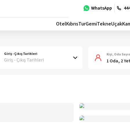
WhatsApp
444
Otel
Kıbrıs
Tur
Gemi
Tekne
Uçak
Ka
Giriş - Çıkış Tarihleri
Kişi, Oda Sayıs
Giriş - Çıkış Tarihleri
1 Oda, 2 Ye