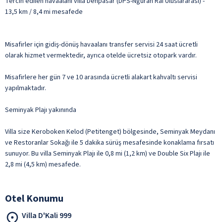
Tercih edilen havaalanı villa Denpasar (DPS-Ngurah Rai Uluslararası) -
13,5 km / 8,4 mi mesafede
Misafirler için gidiş-dönüş havaalanı transfer servisi 24 saat ücretli
olarak hizmet vermektedir, ayrıca otelde ücretsiz otopark vardır.
Misafirlere her gün 7 ve 10 arasında ücretli alakart kahvaltı servisi
yapılmaktadır.
Seminyak Plajı yakınında
Villa size Keroboken Kelod (Petitenget) bölgesinde, Seminyak Meydanı
ve Restoranlar Sokağı ile 5 dakika sürüş mesafesinde konaklama fırsatı
sunuyor. Bu villa Seminyak Plajı ile 0,8 mi (1,2 km) ve Double Six Plajı ile
2,8 mi (4,5 km) mesafede.
Otel Konumu
Villa D'Kali 999