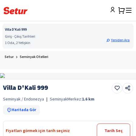
Villa D'Kali 999
Giriş - Çıkış Tarihleri
Yeniden Ara
1 Oda, 2 Yetişkin
Setur
Seminyak Otelleri
Villa D'Kali 999
Seminyak / Endonezya
|
Seminyak
Merkez:
1.6
km
Haritada Gör
Fiyatları görmek için tarih seçiniz
Tarih Seç