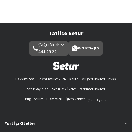
Tatilse Setur
Çağrı Merkezi
WhatsApp
444 28 22
Hakkımızda
Resmi Tatiller 2026
Kalite
Müşteri İlişkileri
KVKK
Setur Yayınları
Setur Etik İlkeler
Yatırımcı İlişkileri
Bilgi Toplumu Hizmetleri
İşlem Rehberi
Çerez Ayarları
Yurt İçi Oteller