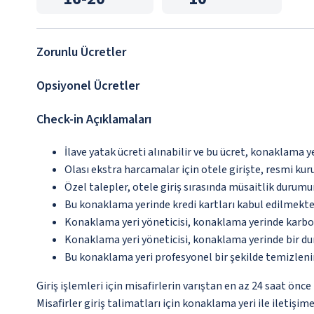
Zorunlu Ücretler
Opsiyonel Ücretler
Check-in Açıklamaları
İlave yatak ücreti alınabilir ve bu ücret, konaklama y
Olası ekstra harcamalar için otele girişte, resmi kur
Özel talepler, otele giriş sırasında müsaitlik durumu
Bu konaklama yerinde kredi kartları kabul edilmekte
Konaklama yeri yöneticisi, konaklama yerinde karbon
Konaklama yeri yöneticisi, konaklama yerinde bir d
Bu konaklama yeri profesyonel bir şekilde temizleni
Giriş işlemleri için misafirlerin varıştan en az 24 saat ön
Misafirler giriş talimatları için konaklama yeri ile iletişi