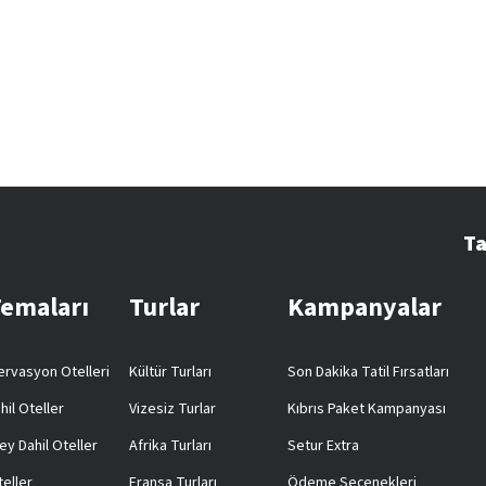
Ta
Temaları
Turlar
Kampanyalar
rvasyon Otelleri
Kültür Turları
Son Dakika Tatil Fırsatları
hil Oteller
Vizesiz Turlar
Kıbrıs Paket Kampanyası
ey Dahil Oteller
Afrika Turları
Setur Extra
teller
Fransa Turları
Ödeme Seçenekleri