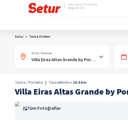
Setur Servis Turistik A.Ş.
Belge No: 728
Setur
Tavira Otelleri
Otel / Konum
Tavira / Portekiz
|
Tavira
Merkez:
10.4
km
Villa Eiras Altas Grande by P
Tüm Fotoğraflar