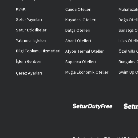
KVKK
Cunda Otelleri
Muhafazak
Setur Yayınları
Kuşadası Otelleri
Doğa Otell
Setur Etik İlkeler
Datça Otelleri
Sanatçılı O
Yatırımcı İlişkileri
Abant Otelleri
Lüks Otell
Bilgi Toplumu Hizmetleri
Afyon Termal Oteller
Özel Villa
İşlem Rehberi
Sapanca Otelleri
Bungalov O
Muğla Ekonomik Oteller
Swim Up O
Çerez Ayarları