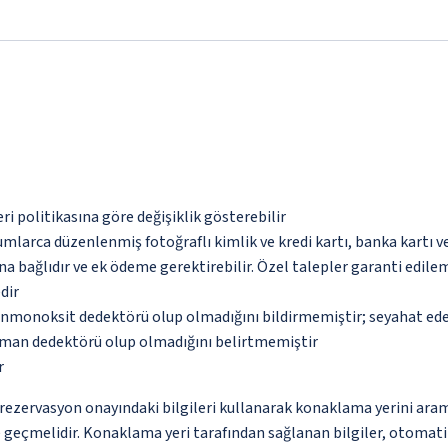
eri politikasına göre değişiklik gösterebilir
umlarca düzenlenmiş fotoğraflı kimlik ve kredi kartı, banka kartı v
na bağlıdır ve ek ödeme gerektirebilir. Özel talepler garanti edile
dir
monoksit dedektörü olup olmadığını bildirmemiştir; seyahat ederke
uman dedektörü olup olmadığını belirtmemiştir
r
ce rezervasyon onayındaki bilgileri kullanarak konaklama yerini ara
me geçmelidir. Konaklama yeri tarafından sağlanan bilgiler, otomatik 