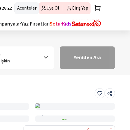
 28 22
Acenteler
Üye Ol
Giriş Yap
mpanyalar
Yaz Fırsatları
SeturKids
ı
Yeniden Ara
tişkin
Haritada Gör