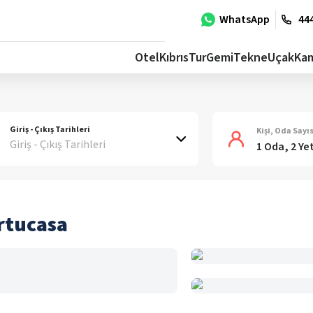
WhatsApp
444
Otel
Kıbrıs
Tur
Gemi
Tekne
Uçak
Ka
Giriş - Çıkış Tarihleri
Kişi, Oda Sayıs
Giriş - Çıkış Tarihleri
1 Oda, 2 Ye
ortucasa