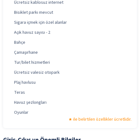
Ücretsiz kablosuz internet
Bisiklet parkı mevcut
Sigara içmek için özel alanlar
Açık havuz sayısı - 2
Bahçe
Çamaşırhane
Tur/bilet hizmetleri
Ücretsiz valesiz otopark
Plaj havlusu
Teras
Havuz şezlongları
Oyunlar
ile belirtilen özellikler ücretlidir.
Giriş-Çıkış ve Önemli Bilgiler