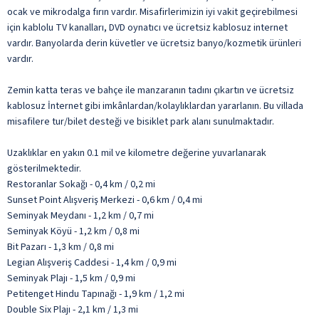
ocak ve mikrodalga fırın vardır. Misafirlerimizin iyi vakit geçirebilmesi
için kablolu TV kanalları, DVD oynatıcı ve ücretsiz kablosuz internet
vardır. Banyolarda derin küvetler ve ücretsiz banyo/kozmetik ürünleri
vardır.
Zemin katta teras ve bahçe ile manzaranın tadını çıkartın ve ücretsiz
kablosuz İnternet gibi imkânlardan/kolaylıklardan yararlanın. Bu villada
misafilere tur/bilet desteği ve bisiklet park alanı sunulmaktadır.
Uzaklıklar en yakın 0.1 mil ve kilometre değerine yuvarlanarak
gösterilmektedir.
Restoranlar Sokağı - 0,4 km / 0,2 mi
Sunset Point Alışveriş Merkezi - 0,6 km / 0,4 mi
Seminyak Meydanı - 1,2 km / 0,7 mi
Seminyak Köyü - 1,2 km / 0,8 mi
Bit Pazarı - 1,3 km / 0,8 mi
Legian Alışveriş Caddesi - 1,4 km / 0,9 mi
Seminyak Plajı - 1,5 km / 0,9 mi
Petitenget Hindu Tapınağı - 1,9 km / 1,2 mi
Double Six Plajı - 2,1 km / 1,3 mi