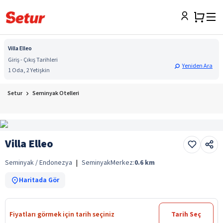
Villa Elleo
Giriş - Çıkış Tarihleri
Yeniden Ara
1 Oda, 2 Yetişkin
Setur
Seminyak Otelleri
Villa Elleo
Seminyak / Endonezya
|
Seminyak
Merkez:
0.6
km
Haritada Gör
Fiyatları görmek için tarih seçiniz
Tarih Seç