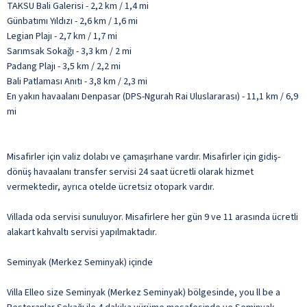
TAKSU Bali Galerisi - 2,2 km / 1,4 mi
Günbatımı Yıldızı - 2,6 km / 1,6 mi
Legian Plajı - 2,7 km / 1,7 mi
Sarımsak Sokağı - 3,3 km / 2 mi
Padang Plajı - 3,5 km / 2,2 mi
Bali Patlaması Anıtı - 3,8 km / 2,3 mi
En yakın havaalanı Denpasar (DPS-Ngurah Rai Uluslararası) - 11,1 km / 6,9
mi
Misafirler için valiz dolabı ve çamaşırhane vardır. Misafirler için gidiş-
dönüş havaalanı transfer servisi 24 saat ücretli olarak hizmet
vermektedir, ayrıca otelde ücretsiz otopark vardır.
Villada oda servisi sunuluyor. Misafirlere her gün 9 ve 11 arasında ücretli
alakart kahvaltı servisi yapılmaktadır.
Seminyak (Merkez Seminyak) içinde
Villa Elleo size Seminyak (Merkez Seminyak) bölgesinde, you ll be a