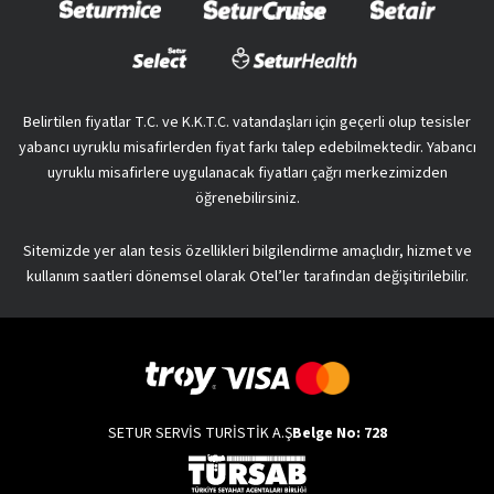
Belirtilen fiyatlar T.C. ve K.K.T.C. vatandaşları için geçerli olup tesisler
yabancı uyruklu misafirlerden fiyat farkı talep edebilmektedir. Yabancı
uyruklu misafirlere uygulanacak fiyatları çağrı merkezimizden
öğrenebilirsiniz.
Sitemizde yer alan tesis özellikleri bilgilendirme amaçlıdır, hizmet ve
kullanım saatleri dönemsel olarak Otel’ler tarafından değişitirilebilir.
SETUR SERVİS TURİSTİK A.Ş
Belge No: 728