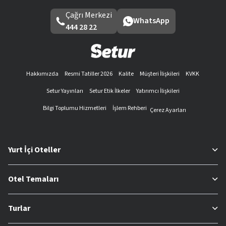
Çağrı Merkezi
WhatsApp
444 28 22
Hakkımızda
Resmi Tatiller 2026
Kalite
Müşteri İlişkileri
KVKK
Setur Yayınları
Setur Etik İlkeler
Yatırımcı İlişkileri
Bilgi Toplumu Hizmetleri
İşlem Rehberi
Çerez Ayarları
Yurt İçi Oteller
Otel Temaları
Turlar