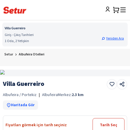
Villa Guerreiro
Giriş - Çıkış Tarihleri
Yeniden Ara
1 Oda, 2 Yetişkin
Setur
Albufeira Otelleri
Villa Guerreiro
Albufeira / Portekiz
|
Albufeira
Merkez:
2.3
km
Haritada Gör
Fiyatları görmek için tarih seçiniz
Tarih Seç