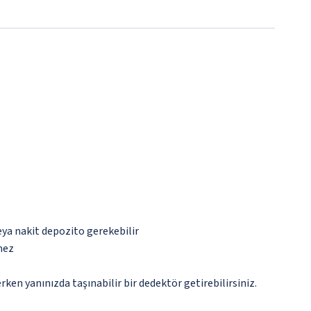
eya nakit depozito gerekebilir
mez
n yanınızda taşınabilir bir dedektör getirebilirsiniz.