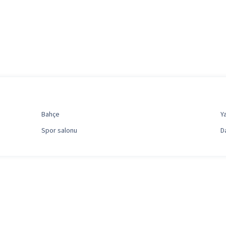
Bahçe
Y
Spor salonu
D