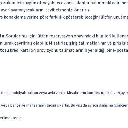
çocuklar için uygun olmayabilecek açık alanlar bulunmaktadır; he
p ayarlayamayacaklarını teyit etmenizi öneririz
 ve konaklama yerine göre farklılık gösterebileceğini lütfen unutm
ktır. Sorularınız için lütfen rezervasyon onayındaki bilgileri kulla
anılarak çevrilmiş olabilir. Misafirler, giriş talimatlarının ve gi
su kredi kartı ön provizyonu talimatlarının yer aldığı bir e-posta 
ze özel, mobilyalı balkon veya avlu vardır. Misafirlerin konforu için kahve/ça
 veya bahçe ile manzaranın tadını çıkartın. Bu villada ayrıca danışma (concie
erilmektedir.