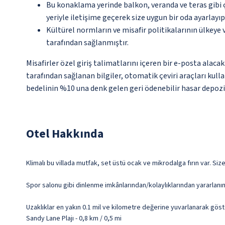
Bu konaklama yerinde balkon, veranda ve teras gibi 
yeriyle iletişime geçerek size uygun bir oda ayarlayı
Kültürel normların ve misafir politikalarının ülkeye
tarafından sağlanmıştır.
Misafirler özel giriş talimatlarını içeren bir e-posta alaca
tarafından sağlanan bilgiler, otomatik çeviri araçları kull
bedelinin %10 una denk gelen geri ödenebilir hasar depozito
Otel Hakkında
Klimalı bu villada mutfak, set üstü ocak ve mikrodalga fırın var. Si
Spor salonu gibi dinlenme imkânlarından/kolaylıklarından yararlanın
Uzaklıklar en yakın 0.1 mil ve kilometre değerine yuvarlanarak göst
Sandy Lane Plajı - 0,8 km / 0,5 mi