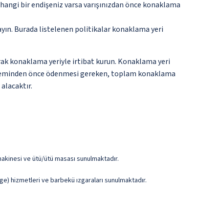
rhangi bir endişeniz varsa varışınızdan önce konaklama
ayın. Burada listelenen politikalar konaklama yeri
narak konaklama yeriyle irtibat kurun. Konaklama yeri
riş işleminden önce ödenmesi gereken, toplam konaklama
alacaktır.
y makinesi ve ütü/ütü masası sunulmaktadır.
rge) hizmetleri ve barbekü ızgaraları sunulmaktadır.