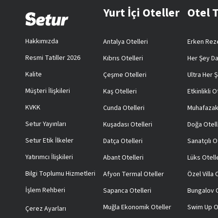
Yurt İçi Oteller
Otel 
Hakkımızda
Antalya Otelleri
Erken Reze
Resmi Tatiller 2026
Kıbrıs Otelleri
Her Şey Da
Kalite
Çeşme Otelleri
Ultra Her Ş
Müşteri İlişkileri
Kaş Otelleri
Etkinlikli O
KVKK
Cunda Otelleri
Muhafazak
Setur Yayınları
Kuşadası Otelleri
Doğa Otell
Setur Etik İlkeler
Datça Otelleri
Sanatçılı O
Yatırımcı İlişkileri
Abant Otelleri
Lüks Otell
Bilgi Toplumu Hizmetleri
Afyon Termal Oteller
Özel Villa
İşlem Rehberi
Sapanca Otelleri
Bungalov O
Muğla Ekonomik Oteller
Swim Up O
Çerez Ayarları