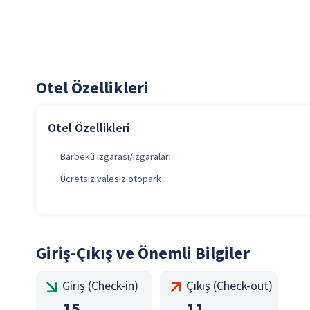
Otel Özellikleri
Otel Özellikleri
Barbekü ızgarası/ızgaraları
Ücretsiz valesiz otopark
Giriş-Çıkış ve Önemli Bilgiler
Giriş (Check-in)
Çıkış (Check-out)
15
11