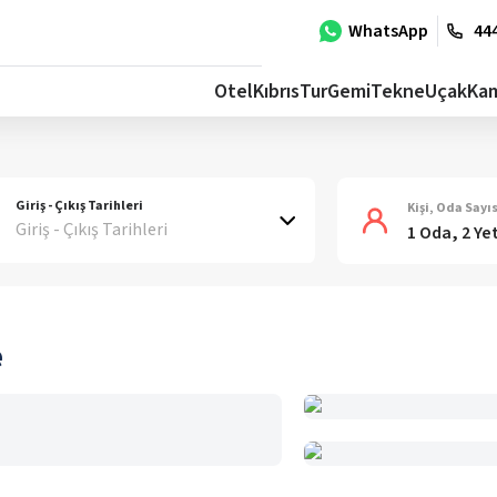
WhatsApp
444
Otel
Kıbrıs
Tur
Gemi
Tekne
Uçak
Ka
Giriş - Çıkış Tarihleri
Kişi, Oda Sayıs
Giriş - Çıkış Tarihleri
1 Oda, 2 Ye
e