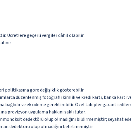
. Ücretlere geçerli vergiler dâhil olabilir:
alınır
eri politikasına göre değişiklik gösterebilir
umlarca düzenlenmiş fotoğraflı kimlik ve kredi kartı, banka kartı v
na bağlıdır ve ek ödeme gerektirebilir. Özel talepler garanti edile
tına provizyon uygulama hakkını saklı tutar.
monoksit dedektörü olup olmadığını bildirmemiştir; seyahat ederke
uman dedektörü olup olmadığını belirtmemiştir