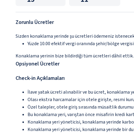
Zorunlu Ücretler
Sizden konaklama yerinde şu ücretleri ödemeniz istenecektir
Yüzde 10.00 efektif vergi oranında şehir/bölge vergisi 
Konaklama yerinin bize bildirdiği tüm ücretleri dâhil ettik.
Opsiyonel Ücretler
Check-in Açıklamaları
İlave yatak ücreti alınabilir ve bu ücret, konaklama y
Olası ekstra harcamalar için otele girişte, resmi kur
Özel talepler, otele giriş sırasında müsaitlik durumu
Bu konaklama yeri, varıştan önce misafirin kredi kar
Konaklama yeri yöneticisi, konaklama yerinde karbon
Konaklama yeri yöneticisi, konaklama yerinde bir d