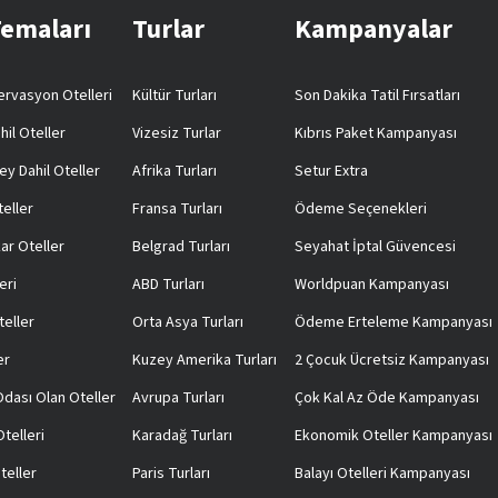
Temaları
Turlar
Kampanyalar
rvasyon Otelleri
Kültür Turları
Son Dakika Tatil Fırsatları
hil Oteller
Vizesiz Turlar
Kıbrıs Paket Kampanyası
ey Dahil Oteller
Afrika Turları
Setur Extra
teller
Fransa Turları
Ödeme Seçenekleri
ar Oteller
Belgrad Turları
Seyahat İptal Güvencesi
eri
ABD Turları
Worldpuan Kampanyası
teller
Orta Asya Turları
Ödeme Erteleme Kampanyası
er
Kuzey Amerika Turları
2 Çocuk Ücretsiz Kampanyası
 Odası Olan Oteller
Avrupa Turları
Çok Kal Az Öde Kampanyası
telleri
Karadağ Turları
Ekonomik Oteller Kampanyası
teller
Paris Turları
Balayı Otelleri Kampanyası