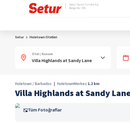
Setur Servis Turistik A.Ş.
Belge No: 728
Setur
Holetown Otelleri
Otel / Konum
Holetown / Barbados
|
Holetown
Merkez:
1.2
km
Villa Highlands at Sandy Lan
Tüm Fotoğraflar