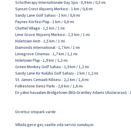
Schotherapy Internationale Day Spa - 0,9 km / 0,5 mi
Sunset Crest Alışveriş Merkezi - 1 km / 0,6 mi
Sandy Lane Golf Sahası - 1 km / 0,6 mi
Paynes Körfezi Plajı - 1 km / 0,6 mi
Chattel Village - 1,5 km / 1 mi
Lime Grove Alışveriş Merkezi - 1,5 km / 1 mi
Holetown Anıtı - 1,5 km / 1 mi
Diamonds International - 1,7 km / 1 mi
Limegrove Cinemas - 1,7 km / 1,1 mi
Holetown Plajı - 1,9 km / 1,2 mi
Green Monkey Golf Sahası - 1,9 km / 1,2 mi
Sandy Lane Kır Kulübü Golf Sahası - 2 km / 1,2 mi
St. James Cemaati Kilisesi - 2,2 km / 1,4 mi
Folkestone Deniz Parkı - 2,6 km / 1,6 mi
En yakın havaalanı Bridgetown (BGI-Grantley Adams Uluslararası) - 2
Ücretsiz otopark vardır.
Villada gece geç saatte oda servisi sunuluyor.