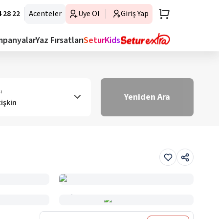
 28 22
Acenteler
Üye Ol
Giriş Yap
mpanyalar
Yaz Fırsatları
SeturKids
ı
Yeniden Ara
tişkin
Haritada Gör