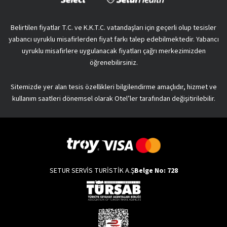
Belirtilen fiyatlar T.C. ve K.K.T.C. vatandaşları için geçerli olup tesisler
yabancı uyruklu misafirlerden fiyat farkı talep edebilmektedir. Yabancı
uyruklu misafirlere uygulanacak fiyatları çağrı merkezimizden
öğrenebilirsiniz.
Sitemizde yer alan tesis özellikleri bilgilendirme amaçlıdır, hizmet ve
kullanım saatleri dönemsel olarak Otel’ler tarafından değişitirilebilir.
SETUR SERVİS TURİSTİK A.Ş
Belge No: 728