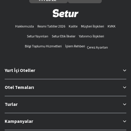
Hakkımızda
Resmi Tatiller 2026
Kalite
Müşteri İlişkileri
KVKK
Setur Yayınları
Setur Etik İlkeler
Yatırımcı İlişkileri
Bilgi Toplumu Hizmetleri
İşlem Rehberi
Çerez Ayarları
Yurt İçi Oteller
Otel Temaları
Turlar
Kampanyalar