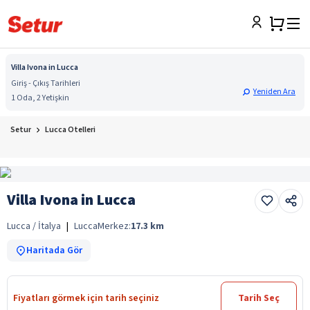
Villa Ivona in Lucca
Giriş - Çıkış Tarihleri
Yeniden Ara
1 Oda, 2 Yetişkin
Setur
Lucca Otelleri
Villa Ivona in Lucca
Lucca / İtalya
|
Lucca
Merkez:
17.3
km
Haritada Gör
Fiyatları görmek için tarih seçiniz
Tarih Seç