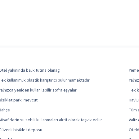
Otel yakınında balık tutma olanağı
Yemek
Tek kullanımlık plastik karıştırıcı bulunmamaktadır
Yalnı
Yalnızca yeniden kullanılabilir sofra eşyaları
Tek k
Bisiklet parkı mevcut
Havlu
Bahçe
Tüm a
Misafirlerin su sebili kullanmaları aktif olarak teşvik edilir
Valiz
Güvenli bisiklet deposu
Oteld