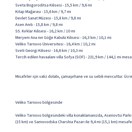
Sveta Bogoroditsa Kilisesi - 15,5 km / 9,6 mi
Kitap Mağarası - 15,6 km / 9,7 mi
Devlet Sanat Müzesi - 15,8 km / 9,8 mi
Asen Anıtı - 15,8 km / 9,8 mi
SS. Kırklar Kilisesi - 16,2 km / 10 mi
Meryem Ana nın Göğe Kabulü Kilisesi - 16,3 km / 10,1 mi
Veliko Tarnovo Üniversitesi - 16,4 km / 10,2 mi
Sveti Georgi Kilisesi - 16,6 km / 10,3 mi
Tercih edilen havaalanı villa Sofya (SOF) - 231,9 km / 144,1 mi mes
Misafirler için valiz dolabı, çamaşırhane ve su sebili mevcuttur. Ücr
Veliko Tarnovo bölgesinde
Veliko Tarnovo bölgesindeki villa konaklamanızda, Asenovtsi Parkı ile 
(15 km) ve Samovodska Charshia Pazarı ile 9,4 mi (15,1 km) mesaf