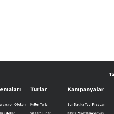
Ta
Temaları
Turlar
Kampanyalar
rvasyon Otelleri
Kültür Turları
Son Dakika Tatil Fırsatları
hil Oteller
Vizesiz Turlar
Kıbrıs Paket Kampanyası