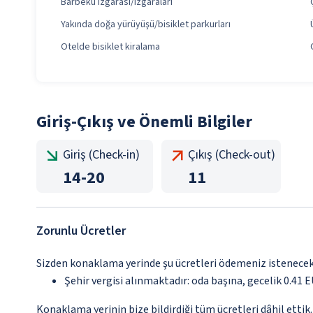
Barbekü ızgarası/ızgaraları
Yakında doğa yürüyüşü/bisiklet parkurları
Otelde bisiklet kiralama
Giriş-Çıkış ve Önemli Bilgiler
Giriş (Check-in)
Çıkış (Check-out)
14
-
20
11
Zorunlu Ücretler
Sizden konaklama yerinde şu ücretleri ödemeniz istenecektir
Şehir vergisi alınmaktadır: oda başına, gecelik 0.41 
Konaklama yerinin bize bildirdiği tüm ücretleri dâhil ettik.