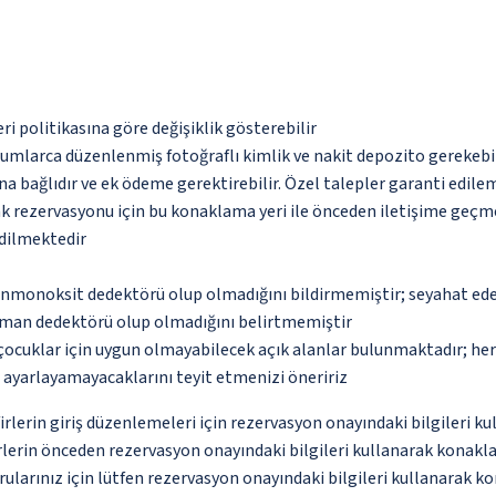
eri politikasına göre değişiklik gösterebilir
urumlarca düzenlenmiş fotoğraflı kimlik ve nakit depozito gerekebi
na bağlıdır ve ek ödeme gerektirebilir. Özel talepler garanti edile
tak rezervasyonu için bu konaklama yeri ile önceden iletişime geçm
dilmektedir
monoksit dedektörü olup olmadığını bildirmemiştir; seyahat ederke
uman dedektörü olup olmadığını belirtmemiştir
çocuklar için uygun olmayabilecek açık alanlar bulunmaktadır; he
p ayarlayamayacaklarını teyit etmenizi öneririz
erin giriş düzenlemeleri için rezervasyon onayındaki bilgileri ku
erin önceden rezervasyon onayındaki bilgileri kullanarak konaklama
orularınız için lütfen rezervasyon onayındaki bilgileri kullanarak 