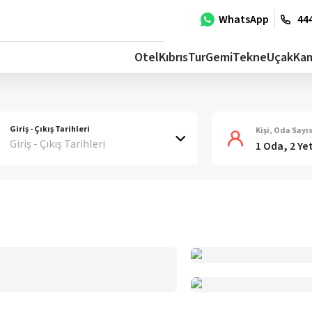
WhatsApp
444
Otel
Kıbrıs
Tur
Gemi
Tekne
Uçak
Ka
Giriş - Çıkış Tarihleri
Kişi, Oda Sayıs
Giriş - Çıkış Tarihleri
1 Oda, 2 Ye