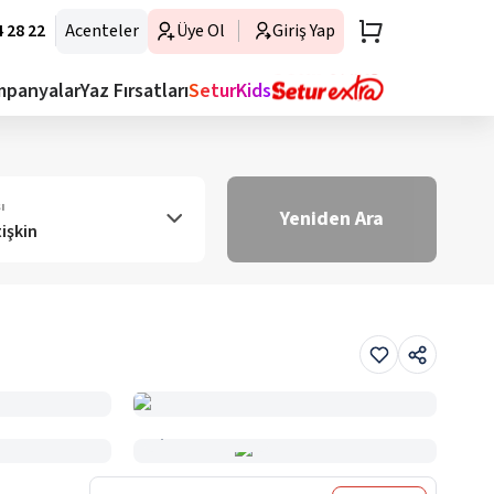
 28 22
Acenteler
Üye Ol
Giriş Yap
mpanyalar
Yaz Fırsatları
SeturKids
ı
Yeniden Ara
tişkin
Haritada Gör