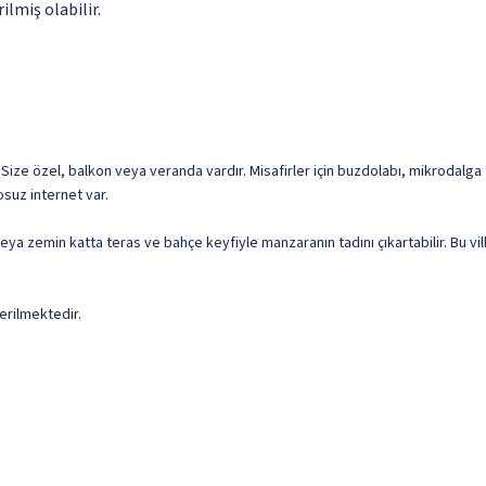
ilmiş olabilir.
 Size özel, balkon veya veranda vardır. Misafirler için buzdolabı, mikrodalga f
osuz internet var.
r veya zemin katta teras ve bahçe keyfiyle manzaranın tadını çıkartabilir. Bu v
erilmektedir.