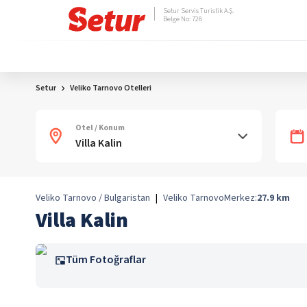
Setur Servis Turistik A.Ş.
Belge No: 728
Setur
Veliko Tarnovo Otelleri
Otel / Konum
Veliko Tarnovo / Bulgaristan
|
Veliko Tarnovo
Merkez:
27.9
km
Villa Kalin
Tüm Fotoğraflar