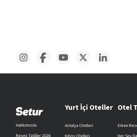
Yurt İçi Oteller
Otel 
Hakkımızda
Antalya Otelleri
Erken Reze
Resmi Tatiller 2026
Kıbrıs Otelleri
Her Şey Da