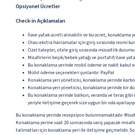
Opsiyonel Ücretler
Check-in Açıklamaları
İlave yatak ücreti alınabilir ve bu ücret, konaklama y
Olası ekstra harcamalar için giriş sırasında resmi k
Özel talepler, otele giriş sırasında müsaitlik durumu
Misafirlerin beşik/bebek yatağı ve portatif/ilave ya
Bu konaklama yerinde mobil ödeme ve nakit kabul e
Mobil ödeme seçenekleri şunlardır: PayPal
Konaklama yeri yöneticisi, konaklama yerinde karbon
Konaklama yeri yöneticisi, konaklama yerinde bir d
Bu konaklama yerinde balkon, veranda ve teras gibi 
yeriyle iletişime geçerek size uygun bir oda ayarlayı
Bu konaklama yerinde resepsiyon bulunmamaktadır. Misafirl
Konaklama yerine saat 20 sonrasında varış yapacak misafirl
talimatları için konaklama yeri ile iletişime geçmelidir. S