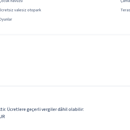
Çocuk havuzu
Çama
Ücretsiz valesiz otopark
Tera
Oyunlar
. Ücretlere geçerli vergiler dâhil olabilir:
EUR