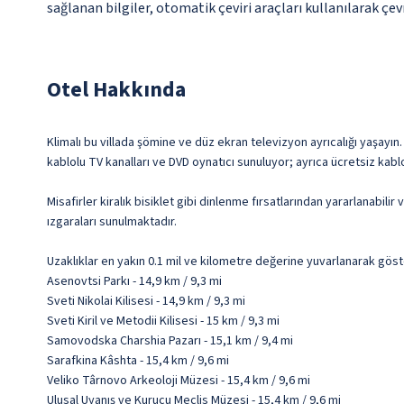
sağlanan bilgiler, otomatik çeviri araçları kullanılarak çevr
Otel Hakkında
Klimalı bu villada şömine ve düz ekran televizyon ayrıcalığı yaşayın.
kablolu TV kanalları ve DVD oynatıcı sunuluyor; ayrıca ücretsiz kabl
Misafirler kiralık bisiklet gibi dinlenme fırsatlarından yararlanabili
ızgaraları sunulmaktadır.
Uzaklıklar en yakın 0.1 mil ve kilometre değerine yuvarlanarak göst
Asenovtsi Parkı - 14,9 km / 9,3 mi
Sveti Nikolai Kilisesi - 14,9 km / 9,3 mi
Sveti Kiril ve Metodii Kilisesi - 15 km / 9,3 mi
Samovodska Charshia Pazarı - 15,1 km / 9,4 mi
Sarafkina Kâshta - 15,4 km / 9,6 mi
Veliko Târnovo Arkeoloji Müzesi - 15,4 km / 9,6 mi
Ulusal Uyanış ve Kurucu Meclis Müzesi - 15,4 km / 9,6 mi