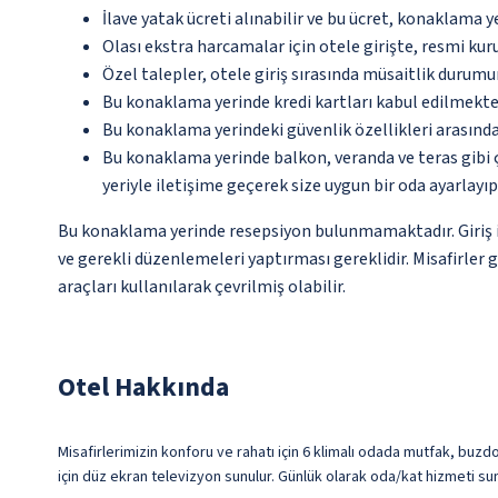
İlave yatak ücreti alınabilir ve bu ücret, konaklama y
Olası ekstra harcamalar için otele girişte, resmi kur
Özel talepler, otele giriş sırasında müsaitlik durumu
Bu konaklama yerinde kredi kartları kabul edilmekte
Bu konaklama yerindeki güvenlik özellikleri arasınd
Bu konaklama yerinde balkon, veranda ve teras gibi 
yeriyle iletişime geçerek size uygun bir oda ayarlayı
Bu konaklama yerinde resepsiyon bulunmamaktadır. Giriş iş
ve gerekli düzenlemeleri yaptırması gereklidir. Misafirler 
araçları kullanılarak çevrilmiş olabilir.
Otel Hakkında
Misafirlerimizin konforu ve rahatı için 6 klimalı odada mutfak, buzd
için düz ekran televizyon sunulur. Günlük olarak oda/kat hizmeti sun