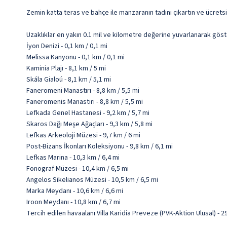
Zemin katta teras ve bahçe ile manzaranın tadını çıkartın ve ücrets
Uzaklıklar en yakın 0.1 mil ve kilometre değerine yuvarlanarak göst
İyon Denizi - 0,1 km / 0,1 mi
Melissa Kanyonu - 0,1 km / 0,1 mi
Kaminia Plajı - 8,1 km / 5 mi
Skála Gialoú - 8,1 km / 5,1 mi
Faneromeni Manastırı - 8,8 km / 5,5 mi
Faneromenis Manastırı - 8,8 km / 5,5 mi
Lefkada Genel Hastanesi - 9,2 km / 5,7 mi
Skaros Dağı Meşe Ağaçları - 9,3 km / 5,8 mi
Lefkas Arkeoloji Müzesi - 9,7 km / 6 mi
Post-Bizans İkonları Koleksiyonu - 9,8 km / 6,1 mi
Lefkas Marina - 10,3 km / 6,4 mi
Fonograf Müzesi - 10,4 km / 6,5 mi
Angelos Sikelianos Müzesi - 10,5 km / 6,5 mi
Marka Meydanı - 10,6 km / 6,6 mi
Iroon Meydanı - 10,8 km / 6,7 mi
Tercih edilen havaalanı Villa Karidia Preveze (PVK-Aktion Ulusal) -