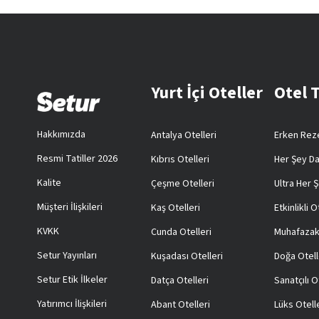
Yurt İçi Oteller
Otel 
Hakkımızda
Antalya Otelleri
Erken Reze
Resmi Tatiller 2026
Kıbrıs Otelleri
Her Şey Da
Kalite
Çeşme Otelleri
Ultra Her Ş
Müşteri İlişkileri
Kaş Otelleri
Etkinlikli O
KVKK
Cunda Otelleri
Muhafazak
Setur Yayınları
Kuşadası Otelleri
Doğa Otell
Setur Etik İlkeler
Datça Otelleri
Sanatçılı O
Yatırımcı İlişkileri
Abant Otelleri
Lüks Otell