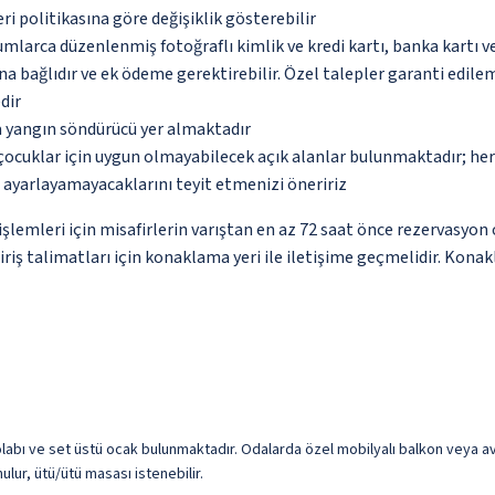
eri politikasına göre değişiklik gösterebilir
umlarca düzenlenmiş fotoğraflı kimlik ve kredi kartı, banka kartı v
na bağlıdır ve ek ödeme gerektirebilir. Özel talepler garanti edile
dir
a yangın söndürücü yer almaktadır
çocuklar için uygun olmayabilecek açık alanlar bulunmaktadır; he
p ayarlayamayacaklarını teyit etmenizi öneririz
lemleri için misafirlerin varıştan en az 72 saat önce rezervasyon 
giriş talimatları için konaklama yeri ile iletişime geçmelidir. Kona
olabı ve set üstü ocak bulunmaktadır. Odalarda özel mobilyalı balkon veya avl
ulur, ütü/ütü masası istenebilir.