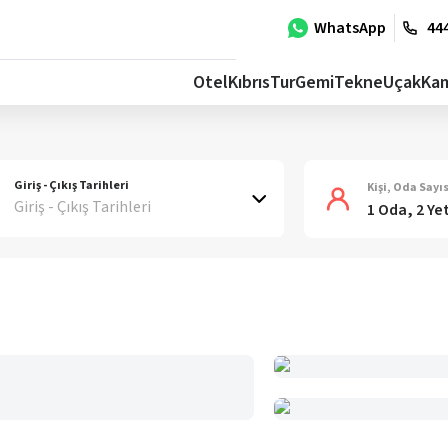
WhatsApp
444
Otel
Kıbrıs
Tur
Gemi
Tekne
Uçak
Ka
Giriş - Çıkış Tarihleri
Kişi, Oda Sayıs
Giriş - Çıkış Tarihleri
1 Oda, 2 Ye