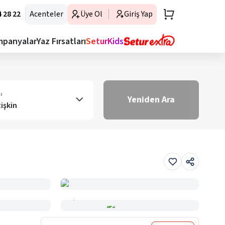
 28 22
Acenteler
Üye Ol
Giriş Yap
mpanyalar
Yaz Fırsatları
SeturKids
ı
Yeniden Ara
tişkin
Haritada Gör