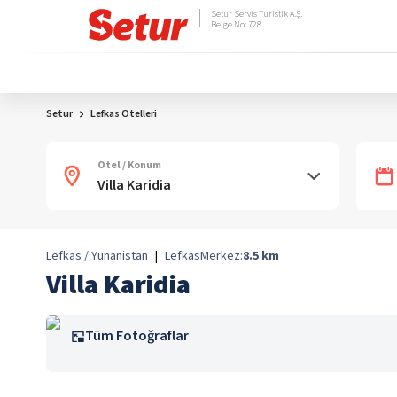
Setur Servis Turistik A.Ş.
Belge No: 728
Setur
Lefkas Otelleri
Otel / Konum
Lefkas / Yunanistan
|
Lefkas
Merkez:
8.5
km
Villa Karidia
Tüm Fotoğraflar