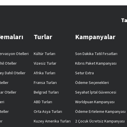
Ta
Temaları
Turlar
Kampanyalar
rvasyon Otelleri
Kültür Turları
Son Dakika Tatil Fırsatları
hil Oteller
Vizesiz Turlar
Kıbrıs Paket Kampanyası
ey Dahil Oteller
Afrika Turları
Setur Extra
teller
Fransa Turları
Ödeme Seçenekleri
ar Oteller
Belgrad Turları
Seyahat İptal Güvencesi
eri
ABD Turları
Worldpuan Kampanyası
teller
Orta Asya Turları
Ödeme Erteleme Kampanyası
er
Kuzey Amerika Turları
2 Çocuk Ücretsiz Kampanyası