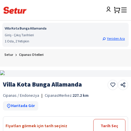
Villa Kota Bunga Allamanda
Giriş - Çıkış Tarihleri
Yeniden Ara
1 Oda, 2 Yetişkin
Setur
Cipanas Otelleri
Villa Kota Bunga Allamanda
Cipanas / Endonezya
|
Cipanas
Merkez:
227.2
km
Haritada Gör
Fiyatları görmek için tarih seçiniz
Tarih Seç