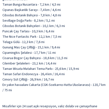
Taman Bunga Nusantara - 7,2 km / 4,5 mi
Cipanas Başkanlık Sarayı - 7,4 km / 4,6 mi
Cibodas Botanik Bahçesi - 7,8 km / 4,8 mi
Sevillage Doğa Parkı - 8,2 km / 5,1 mi
Cibodas Botanik Bahçeleri - 10,1 km / 6,3 mi
Puncak Çay Tarlası - 10,3 km / 6,4 mi
The Nice Funtastic Park - 12,1 km / 7,5 mi
Telaga Gölü - 12,3 km / 7,6 mi
Gunung Mas Çay Çiftliği - 15,1 km / 9,4 mi
Cipamingkis Şelalesi - 17,7 km / 11 mi
Cisarua Bogor Çay Bahçesi - 18,6 km / 11,5 mi
Cilember Şelaleleri - 23,1 km / 14,4 mi
Taman Wisata Matahari Tema Parkı - 25,6 km / 15,9 mi
Taman Safari Endonezya - 26,4 km / 16,4 mi
Cimory Süt Çiftliği - 26,9 km / 16,7 mi
En yakın havaalanı Cakarta (CGK-Soekarno-Hatta Uluslararası) - 120,7 km
/ 75 mi
Misafirler için 24 saat açık resepsiyon, valiz dolabı ve çamaşırhane