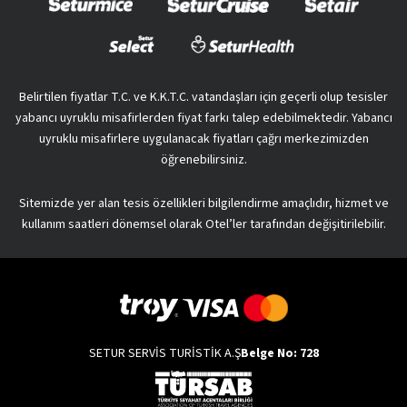
Belirtilen fiyatlar T.C. ve K.K.T.C. vatandaşları için geçerli olup tesisler
yabancı uyruklu misafirlerden fiyat farkı talep edebilmektedir. Yabancı
uyruklu misafirlere uygulanacak fiyatları çağrı merkezimizden
öğrenebilirsiniz.
Sitemizde yer alan tesis özellikleri bilgilendirme amaçlıdır, hizmet ve
kullanım saatleri dönemsel olarak Otel’ler tarafından değişitirilebilir.
SETUR SERVİS TURİSTİK A.Ş
Belge No: 728