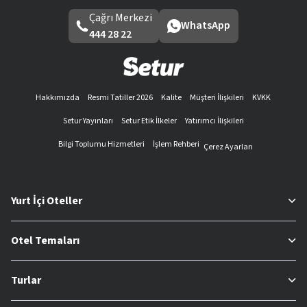
Çağrı Merkezi
WhatsApp
444 28 22
Hakkımızda
Resmi Tatiller 2026
Kalite
Müşteri İlişkileri
KVKK
Setur Yayınları
Setur Etik İlkeler
Yatırımcı İlişkileri
Bilgi Toplumu Hizmetleri
İşlem Rehberi
Çerez Ayarları
Yurt İçi Oteller
Otel Temaları
Turlar