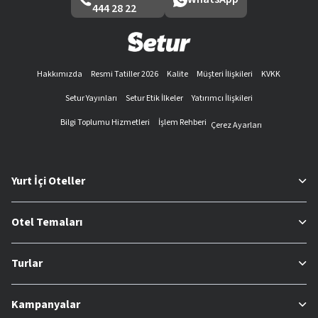
444 28 22
Hakkımızda
Resmi Tatiller 2026
Kalite
Müşteri İlişkileri
KVKK
Setur Yayınları
Setur Etik İlkeler
Yatırımcı İlişkileri
Bilgi Toplumu Hizmetleri
İşlem Rehberi
Çerez Ayarları
Yurt İçi Oteller
Otel Temaları
Turlar
Kampanyalar