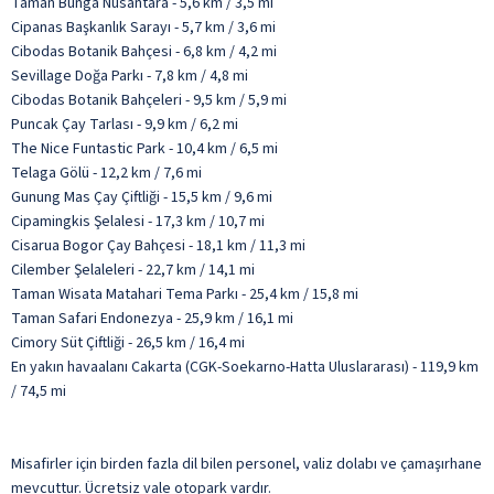
Taman Bunga Nusantara - 5,6 km / 3,5 mi
Cipanas Başkanlık Sarayı - 5,7 km / 3,6 mi
Cibodas Botanik Bahçesi - 6,8 km / 4,2 mi
Sevillage Doğa Parkı - 7,8 km / 4,8 mi
Cibodas Botanik Bahçeleri - 9,5 km / 5,9 mi
Puncak Çay Tarlası - 9,9 km / 6,2 mi
The Nice Funtastic Park - 10,4 km / 6,5 mi
Telaga Gölü - 12,2 km / 7,6 mi
Gunung Mas Çay Çiftliği - 15,5 km / 9,6 mi
Cipamingkis Şelalesi - 17,3 km / 10,7 mi
Cisarua Bogor Çay Bahçesi - 18,1 km / 11,3 mi
Cilember Şelaleleri - 22,7 km / 14,1 mi
Taman Wisata Matahari Tema Parkı - 25,4 km / 15,8 mi
Taman Safari Endonezya - 25,9 km / 16,1 mi
Cimory Süt Çiftliği - 26,5 km / 16,4 mi
En yakın havaalanı Cakarta (CGK-Soekarno-Hatta Uluslararası) - 119,9 km
/ 74,5 mi
Misafirler için birden fazla dil bilen personel, valiz dolabı ve çamaşırhane
mevcuttur. Ücretsiz vale otopark vardır.