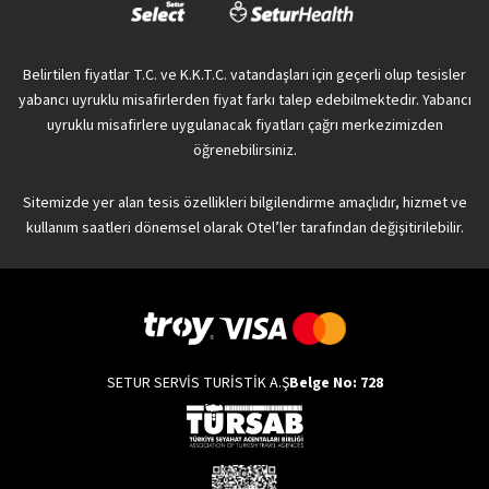
Belirtilen fiyatlar T.C. ve K.K.T.C. vatandaşları için geçerli olup tesisler
yabancı uyruklu misafirlerden fiyat farkı talep edebilmektedir. Yabancı
uyruklu misafirlere uygulanacak fiyatları çağrı merkezimizden
öğrenebilirsiniz.
Sitemizde yer alan tesis özellikleri bilgilendirme amaçlıdır, hizmet ve
kullanım saatleri dönemsel olarak Otel’ler tarafından değişitirilebilir.
SETUR SERVİS TURİSTİK A.Ş
Belge No: 728