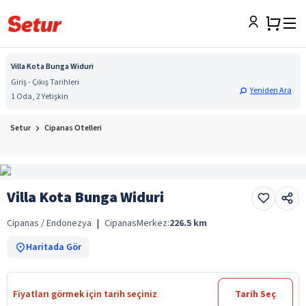
Villa Kota Bunga Widuri
Giriş - Çıkış Tarihleri
Yeniden Ara
1 Oda, 2 Yetişkin
Setur
Cipanas Otelleri
Villa Kota Bunga Widuri
Cipanas / Endonezya
|
Cipanas
Merkez:
226.5
km
Haritada Gör
Fiyatları görmek için tarih seçiniz
Tarih Seç