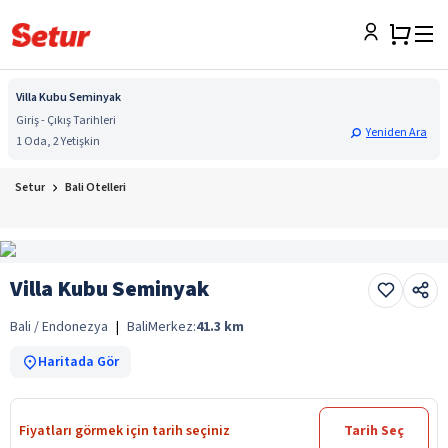
Villa Kubu Seminyak
Giriş - Çıkış Tarihleri
Yeniden Ara
1 Oda, 2 Yetişkin
Setur
Bali Otelleri
Villa Kubu Seminyak
Bali / Endonezya
|
Bali
Merkez:
41.3
km
Haritada Gör
Fiyatları görmek için tarih seçiniz
Tarih Seç