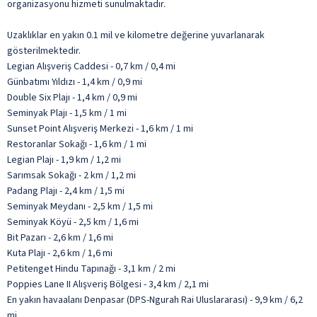
organizasyonu hizmeti sunulmaktadır.
Uzaklıklar en yakın 0.1 mil ve kilometre değerine yuvarlanarak
gösterilmektedir.
Legian Alışveriş Caddesi - 0,7 km / 0,4 mi
Günbatımı Yıldızı - 1,4 km / 0,9 mi
Double Six Plajı - 1,4 km / 0,9 mi
Seminyak Plajı - 1,5 km / 1 mi
Sunset Point Alışveriş Merkezi - 1,6 km / 1 mi
Restoranlar Sokağı - 1,6 km / 1 mi
Legian Plajı - 1,9 km / 1,2 mi
Sarımsak Sokağı - 2 km / 1,2 mi
Padang Plajı - 2,4 km / 1,5 mi
Seminyak Meydanı - 2,5 km / 1,5 mi
Seminyak Köyü - 2,5 km / 1,6 mi
Bit Pazarı - 2,6 km / 1,6 mi
Kuta Plajı - 2,6 km / 1,6 mi
Petitenget Hindu Tapınağı - 3,1 km / 2 mi
Poppies Lane II Alışveriş Bölgesi - 3,4 km / 2,1 mi
En yakın havaalanı Denpasar (DPS-Ngurah Rai Uluslararası) - 9,9 km / 6,2
mi