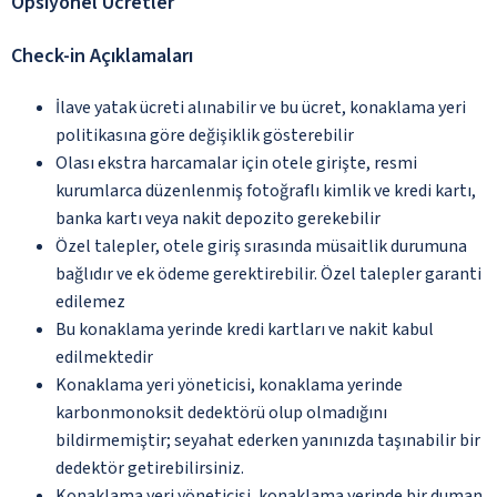
Opsiyonel Ücretler
Check-in Açıklamaları
İlave yatak ücreti alınabilir ve bu ücret, konaklama yeri
politikasına göre değişiklik gösterebilir
Olası ekstra harcamalar için otele girişte, resmi
kurumlarca düzenlenmiş fotoğraflı kimlik ve kredi kartı,
banka kartı veya nakit depozito gerekebilir
Özel talepler, otele giriş sırasında müsaitlik durumuna
bağlıdır ve ek ödeme gerektirebilir. Özel talepler garanti
edilemez
Bu konaklama yerinde kredi kartları ve nakit kabul
edilmektedir
Konaklama yeri yöneticisi, konaklama yerinde
karbonmonoksit dedektörü olup olmadığını
bildirmemiştir; seyahat ederken yanınızda taşınabilir bir
dedektör getirebilirsiniz.
Konaklama yeri yöneticisi, konaklama yerinde bir duman