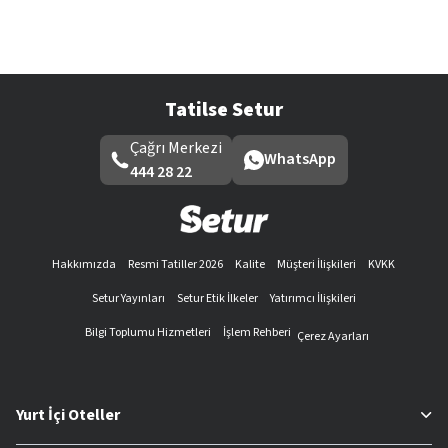
Tatilse Setur
Çağrı Merkezi
WhatsApp
444 28 22
Hakkımızda
Resmi Tatiller 2026
Kalite
Müşteri İlişkileri
KVKK
Setur Yayınları
Setur Etik İlkeler
Yatırımcı İlişkileri
Bilgi Toplumu Hizmetleri
İşlem Rehberi
Çerez Ayarları
Yurt İçi Oteller