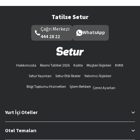
Tatilse Setur
Çağrı Merkezi
WhatsApp
444 28 22
Hakkımızda
Resmi Tatiller 2026
Kalite
Müşteri İlişkileri
KVKK
Setur Yayınları
Setur Etik İlkeler
Yatırımcı İlişkileri
Bilgi Toplumu Hizmetleri
İşlem Rehberi
Çerez Ayarları
Yurt İçi Oteller
Otel Temaları