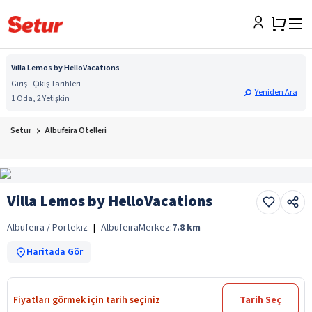
Villa Lemos by HelloVacations
Giriş - Çıkış Tarihleri
Yeniden Ara
1 Oda, 2 Yetişkin
Setur
Albufeira Otelleri
Villa Lemos by HelloVacations
Albufeira / Portekiz
|
Albufeira
Merkez:
7.8
km
Haritada Gör
Fiyatları görmek için tarih seçiniz
Tarih Seç