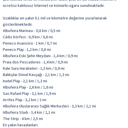
ücretsiz kablosuz İnternet ve kömürlü ızgara sunulmaktadır.
Uzaklıklar en yakın 0.1 mil ve kilometre değerine yuvarlanarak
gösterilmektedir.
Albufeira Marinası - 0,8 km / 0,5 mi
Cádiz Körfezi - 0,9 km / 0,6 mi
Peneco Asansörü - 1 km / 0,7 mi
Peneco Plajı - 1,2 km / 0,8 mi
Albufeira Eski Şehir Meydanı - 1,4 km / 0,9 mi
Praia dos Pescadores - 1,4 km / 0,9 mi
Kale Suru Harabeleri - 1,5 km / 0,9 mi
Balıkçılar Dönel Kavşağı - 2,1 km / 1,3 mi
Inatel Plajı - 2,1 km / 1,3 mi
Albufeira Plajı - 2,6 km / 1,6 mi
Sao Rafael Plajı - 3,1 km / 1,9 mi
Arrifes Plajı - 3,2 km / 2 mi
Albufeira Uluslararası Sağlık Merkezleri - 3,3 km / 2,1 mi
Albufeira Stadı - 3,4 km / 2,1 mi
The Strip - 4 km / 2,5 mi
En yakın havaalanları: