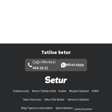
Tatilse Setur
Çağrı Merkezi
WhatsApp
444 28 22
Hakkımızda
Resmi Tatiller 2026
Kalite
Müşteri İlişkileri
KVKK
Setur Yayınları
Setur Etik İlkeler
Yatırımcı İlişkileri
Bilgi Toplumu Hizmetleri
İşlem Rehberi
Çerez Ayarları