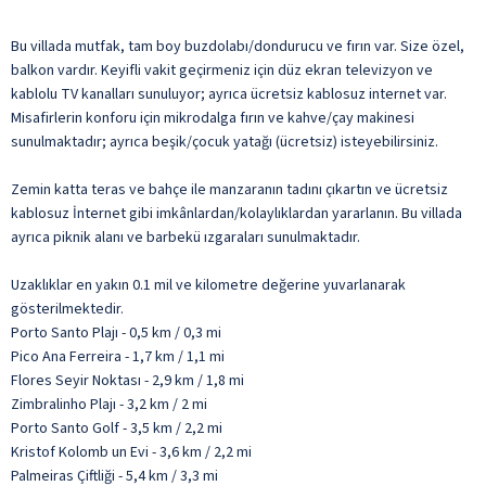
Bu villada mutfak, tam boy buzdolabı/dondurucu ve fırın var. Size özel,
balkon vardır. Keyifli vakit geçirmeniz için düz ekran televizyon ve
kablolu TV kanalları sunuluyor; ayrıca ücretsiz kablosuz internet var.
Misafirlerin konforu için mikrodalga fırın ve kahve/çay makinesi
sunulmaktadır; ayrıca beşik/çocuk yatağı (ücretsiz) isteyebilirsiniz.
Zemin katta teras ve bahçe ile manzaranın tadını çıkartın ve ücretsiz
kablosuz İnternet gibi imkânlardan/kolaylıklardan yararlanın. Bu villada
ayrıca piknik alanı ve barbekü ızgaraları sunulmaktadır.
Uzaklıklar en yakın 0.1 mil ve kilometre değerine yuvarlanarak
gösterilmektedir.
Porto Santo Plajı - 0,5 km / 0,3 mi
Pico Ana Ferreira - 1,7 km / 1,1 mi
Flores Seyir Noktası - 2,9 km / 1,8 mi
Zimbralinho Plajı - 3,2 km / 2 mi
Porto Santo Golf - 3,5 km / 2,2 mi
Kristof Kolomb un Evi - 3,6 km / 2,2 mi
Palmeiras Çiftliği - 5,4 km / 3,3 mi