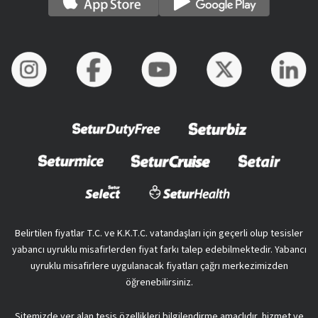
Belirtilen fiyatlar T.C. ve K.K.T.C. vatandaşları için geçerli olup tesisler
yabancı uyruklu misafirlerden fiyat farkı talep edebilmektedir. Yabancı
uyruklu misafirlere uygulanacak fiyatları çağrı merkezimizden
öğrenebilirsiniz.
Sitemizde yer alan tesis özellikleri bilgilendirme amaçlıdır, hizmet ve