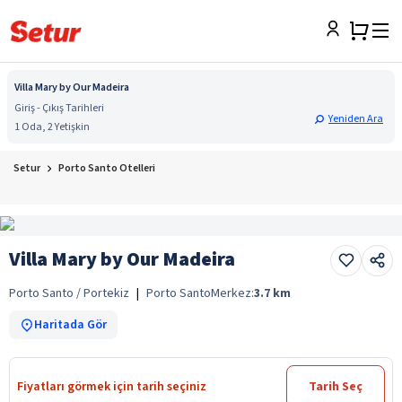
Villa Mary by Our Madeira
Giriş - Çıkış Tarihleri
Yeniden Ara
1 Oda, 2 Yetişkin
Setur
Porto Santo Otelleri
Villa Mary by Our Madeira
Porto Santo / Portekiz
|
Porto Santo
Merkez:
3.7
km
Haritada Gör
Fiyatları görmek için tarih seçiniz
Tarih Seç