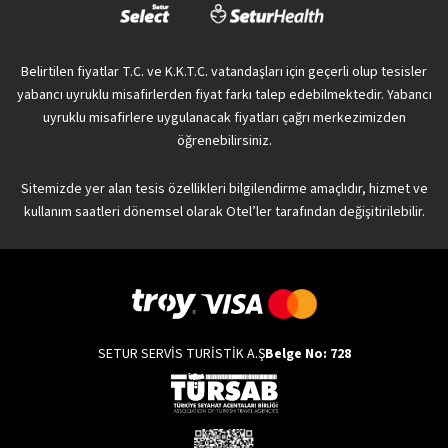
Belirtilen fiyatlar T.C. ve K.K.T.C. vatandaşları için geçerli olup tesisler
yabancı uyruklu misafirlerden fiyat farkı talep edebilmektedir. Yabancı
uyruklu misafirlere uygulanacak fiyatları çağrı merkezimizden
öğrenebilirsiniz.
Sitemizde yer alan tesis özellikleri bilgilendirme amaçlıdır, hizmet ve
kullanım saatleri dönemsel olarak Otel’ler tarafından değişitirilebilir.
SETUR SERVİS TURİSTİK A.Ş
Belge No: 728