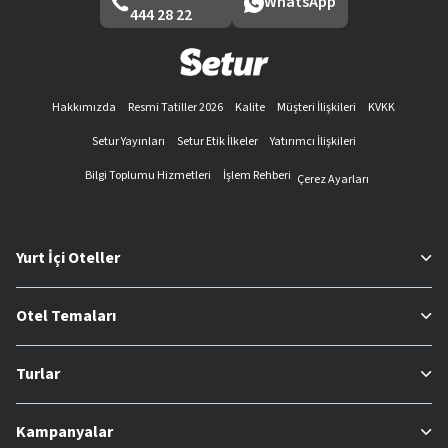
WhatsApp
444 28 22
Hakkımızda
Resmi Tatiller 2026
Kalite
Müşteri İlişkileri
KVKK
Setur Yayınları
Setur Etik İlkeler
Yatırımcı İlişkileri
Bilgi Toplumu Hizmetleri
İşlem Rehberi
Çerez Ayarları
Yurt İçi Oteller
Otel Temaları
Turlar
Kampanyalar