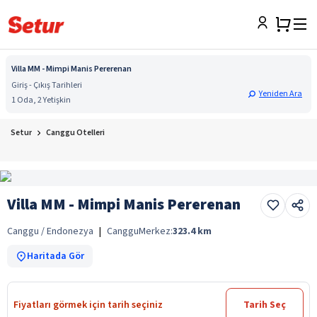
Villa MM - Mimpi Manis Pererenan
Giriş - Çıkış Tarihleri
Yeniden Ara
1 Oda, 2 Yetişkin
Setur
Canggu Otelleri
Villa MM - Mimpi Manis Pererenan
Canggu / Endonezya
|
Canggu
Merkez:
323.4
km
Haritada Gör
Fiyatları görmek için tarih seçiniz
Tarih Seç