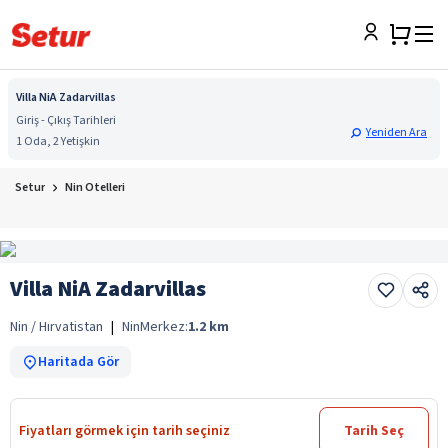
Villa NiA Zadarvillas
Giriş - Çıkış Tarihleri
Yeniden Ara
1 Oda, 2 Yetişkin
Setur
Nin Otelleri
Villa NiA Zadarvillas
Nin / Hırvatistan
|
Nin
Merkez:
1.2
km
Haritada Gör
Fiyatları görmek için tarih seçiniz
Tarih Seç