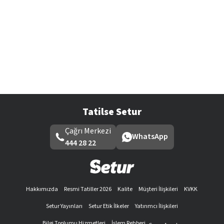
Tatilse Setur
Çağrı Merkezi
WhatsApp
444 28 22
Hakkımızda
Resmi Tatiller 2026
Kalite
Müşteri İlişkileri
KVKK
Setur Yayınları
Setur Etik İlkeler
Yatırımcı İlişkileri
Bilgi Toplumu Hizmetleri
İşlem Rehberi