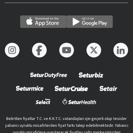
Belirtilen fiyatlar T.C. ve K.K.T.C. vatandaşları için geçerli olup tesisler
yabancı uyruklu misafirlerden fiyat farkı talep edebilmektedir. Yabancı
uyruklu misafirlere uygulanacak fiyatları çağrı merkezimizden