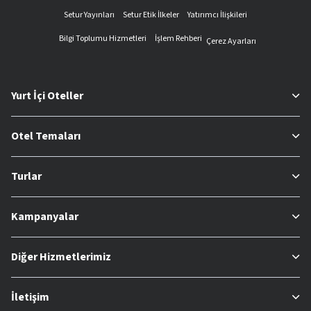
Setur Yayınları
Setur Etik İlkeler
Yatırımcı İlişkileri
Bilgi Toplumu Hizmetleri
İşlem Rehberi
Çerez Ayarları
Yurt İçi Oteller
Otel Temaları
Turlar
Kampanyalar
Diğer Hizmetlerimiz
İletişim