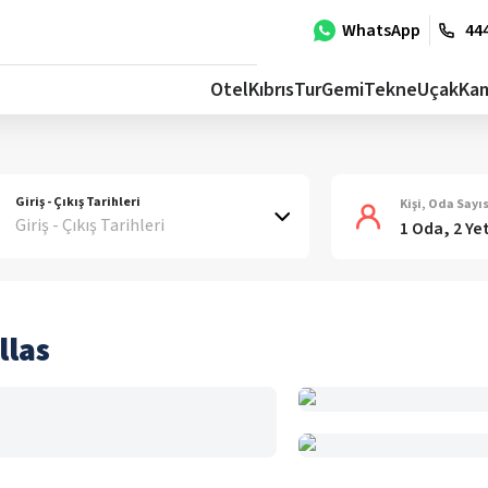
WhatsApp
444
Otel
Kıbrıs
Tur
Gemi
Tekne
Uçak
Ka
Giriş - Çıkış Tarihleri
Kişi, Oda Sayıs
Giriş - Çıkış Tarihleri
1 Oda, 2 Ye
llas