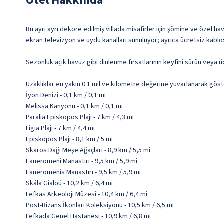
Otel Hakkında
Bu ayrı ayrı dekore edilmiş villada misafirler için şömine ve özel ha
ekran televizyon ve uydu kanalları sunuluyor; ayrıca ücretsiz kablo
Sezonluk açık havuz gibi dinlenme fırsatlarının keyfini sürün veya ü
Uzaklıklar en yakın 0.1 mil ve kilometre değerine yuvarlanarak göst
İyon Denizi - 0,1 km / 0,1 mi
Melissa Kanyonu - 0,1 km / 0,1 mi
Paralia Episkopos Plajı - 7 km / 4,3 mi
Ligia Plajı - 7 km / 4,4 mi
Episkopos Plajı - 8,1 km / 5 mi
Skaros Dağı Meşe Ağaçları - 8,9 km / 5,5 mi
Faneromeni Manastırı - 9,5 km / 5,9 mi
Faneromenis Manastırı - 9,5 km / 5,9 mi
Skála Gialoú - 10,2 km / 6,4 mi
Lefkas Arkeoloji Müzesi - 10,4 km / 6,4 mi
Post-Bizans İkonları Koleksiyonu - 10,5 km / 6,5 mi
Lefkada Genel Hastanesi - 10,9 km / 6,8 mi