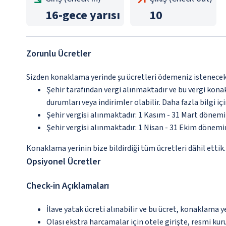
16
-
gece yarısı
10
Zorunlu Ücretler
Sizden konaklama yerinde şu ücretleri ödemeniz istenecektir
Şehir tarafından vergi alınmaktadır ve bu vergi kon
durumları veya indirimler olabilir. Daha fazla bilgi 
Şehir vergisi alınmaktadır: 1 Kasım - 31 Mart dönem
Şehir vergisi alınmaktadır: 1 Nisan - 31 Ekim dönem
Konaklama yerinin bize bildirdiği tüm ücretleri dâhil ettik.
Opsiyonel Ücretler
Check-in Açıklamaları
İlave yatak ücreti alınabilir ve bu ücret, konaklama y
Olası ekstra harcamalar için otele girişte, resmi kur