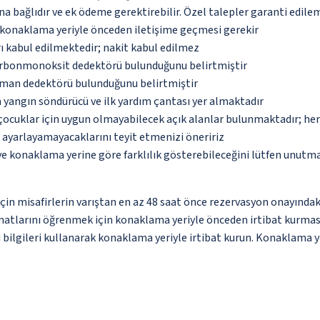
na bağlıdır ve ek ödeme gerektirebilir. Özel talepler garanti edile
u konaklama yeriyle önceden iletişime geçmesi gerekir
ı kabul edilmektedir; nakit kabul edilmez
karbonmonoksit dedektörü bulunduğunu belirtmiştir
uman dedektörü bulunduğunu belirtmiştir
 yangın söndürücü ve ilk yardım çantası yer almaktadır
çocuklar için uygun olmayabilecek açık alanlar bulunmaktadır; he
p ayarlayamayacaklarını teyit etmenizi öneririz
 ve konaklama yerine göre farklılık gösterebileceğini lütfen unutm
i için misafirlerin varıştan en az 48 saat önce rezervasyon onayında
limatlarını öğrenmek için konaklama yeriyle önceden irtibat kurması
 bilgileri kullanarak konaklama yeriyle irtibat kurun. Konaklama ye