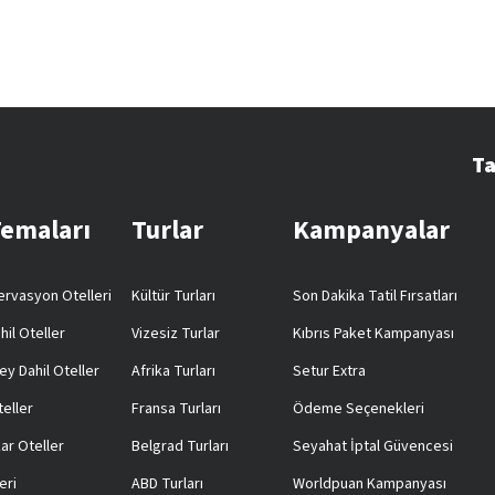
Ta
Temaları
Turlar
Kampanyalar
rvasyon Otelleri
Kültür Turları
Son Dakika Tatil Fırsatları
hil Oteller
Vizesiz Turlar
Kıbrıs Paket Kampanyası
ey Dahil Oteller
Afrika Turları
Setur Extra
teller
Fransa Turları
Ödeme Seçenekleri
ar Oteller
Belgrad Turları
Seyahat İptal Güvencesi
eri
ABD Turları
Worldpuan Kampanyası