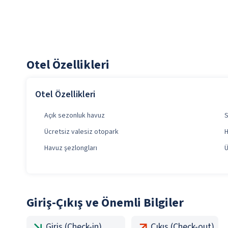
Otel Özellikleri
Otel Özellikleri
Açık sezonluk havuz
S
Ücretsiz valesiz otopark
H
Havuz şezlongları
Ü
Giriş-Çıkış ve Önemli Bilgiler
Giriş (Check-in)
Çıkış (Check-out)