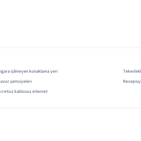
igara içilmeyen konaklama yeri
Tekerlekl
avuz şemsiyeleri
Resepsiyo
cretsiz kablosuz internet