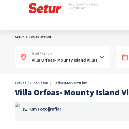
Setur Servis Turistik A.Ş.
Belge No: 728
Setur
Lefkas Otelleri
Otel / Konum
Lefkas / Yunanistan
|
Lefkas
Merkez:
8
km
Villa Orfeas- Mounty Island Vi
Tüm Fotoğraflar