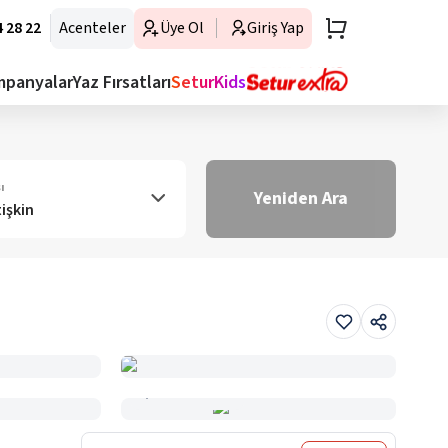
 28 22
Acenteler
Üye Ol
Giriş Yap
mpanyalar
Yaz Fırsatları
SeturKids
ı
Yeniden Ara
tişkin
Haritada Gör