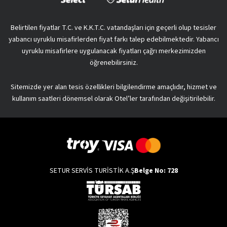
Belirtilen fiyatlar T.C. ve K.K.T.C. vatandaşları için geçerli olup tesisler
yabancı uyruklu misafirlerden fiyat farkı talep edebilmektedir. Yabancı
uyruklu misafirlere uygulanacak fiyatları çağrı merkezimizden
öğrenebilirsiniz.
Sitemizde yer alan tesis özellikleri bilgilendirme amaçlıdır, hizmet ve
kullanım saatleri dönemsel olarak Otel’ler tarafından değişitirilebilir.
SETUR SERVİS TURİSTİK A.Ş
Belge No: 728