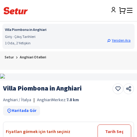
Villa Piombona in Anghiari
Giriş - Çıkış Tarihleri
Yeniden Ara
1 Oda, 2 Yetişkin
Setur
Anghiari Otelleri
Villa Piombona in Anghiari
Anghiari / İtalya
|
Anghiari
Merkez:
7.8
km
Haritada Gör
Fiyatları görmek için tarih seçiniz
Tarih Seç