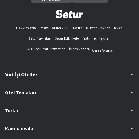
Hakkımızda
Resmi Tatiller 2026
Kalite
Müşteri İlişkileri
KVKK
Setur Yayınları
Setur Etik İlkeler
Yatırımcı İlişkileri
Bilgi Toplumu Hizmetleri
İşlem Rehberi
Çerez Ayarları
Yurt İçi Oteller
Otel Temaları
Turlar
Kampanyalar