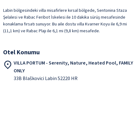
Labin bölgesindeki villa misafirlere kırsal bölgede, Sentonina Staza
Şelalesi ve Rabac Feribot İskelesi ile 10 dakika sürüş mesafesinde
konaklama fırsatı sunuyor. Bu aile dostu villa Kvarner Koyu ile 6,9 mi
(11,1 km) ve Rabac Plajı ile 6,1 mi (9,8 km) mesafede.
Otel Konumu
VILLA PORTUM - Serenity, Nature, Heated Pool, FAMILY
ONLY
33B Blaškovici Labin 52220 HR