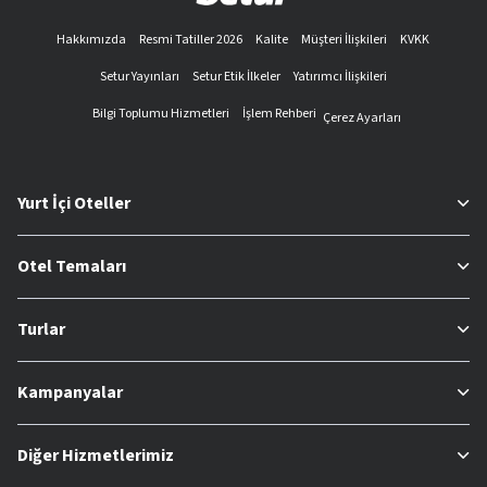
Hakkımızda
Resmi Tatiller 2026
Kalite
Müşteri İlişkileri
KVKK
Setur Yayınları
Setur Etik İlkeler
Yatırımcı İlişkileri
Bilgi Toplumu Hizmetleri
İşlem Rehberi
Çerez Ayarları
Yurt İçi Oteller
Otel Temaları
Turlar
Kampanyalar
Diğer Hizmetlerimiz