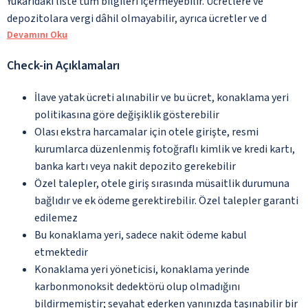
Yukarıdaki liste tüm bilgileri içermeyebilir. Ücretlere ve
depozitolara vergi dâhil olmayabilir, ayrıca ücretler ve d
Devamını Oku
Check-in Açıklamaları
İlave yatak ücreti alınabilir ve bu ücret, konaklama yeri
politikasına göre değişiklik gösterebilir
Olası ekstra harcamalar için otele girişte, resmi
kurumlarca düzenlenmiş fotoğraflı kimlik ve kredi kartı,
banka kartı veya nakit depozito gerekebilir
Özel talepler, otele giriş sırasında müsaitlik durumuna
bağlıdır ve ek ödeme gerektirebilir. Özel talepler garanti
edilemez
Bu konaklama yeri, sadece nakit ödeme kabul
etmektedir
Konaklama yeri yöneticisi, konaklama yerinde
karbonmonoksit dedektörü olup olmadığını
bildirmemiştir; seyahat ederken yanınızda taşınabilir bir