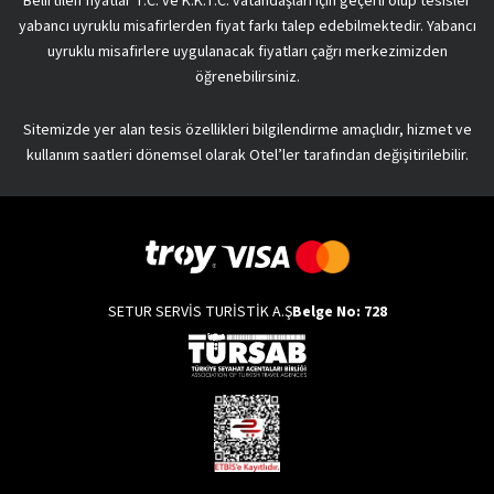
Belirtilen fiyatlar T.C. ve K.K.T.C. vatandaşları için geçerli olup tesisler
yabancı uyruklu misafirlerden fiyat farkı talep edebilmektedir. Yabancı
uyruklu misafirlere uygulanacak fiyatları çağrı merkezimizden
öğrenebilirsiniz.
Sitemizde yer alan tesis özellikleri bilgilendirme amaçlıdır, hizmet ve
kullanım saatleri dönemsel olarak Otel’ler tarafından değişitirilebilir.
SETUR SERVİS TURİSTİK A.Ş
Belge No: 728