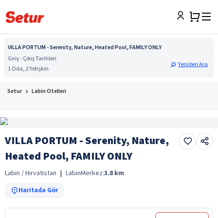
VILLA PORTUM - Serenity, Nature, Heated Pool, FAMILY ONLY
Giriş - Çıkış Tarihleri
Yeniden Ara
1 Oda, 2 Yetişkin
Setur
Labin Otelleri
VILLA PORTUM - Serenity, Nature,
Heated Pool, FAMILY ONLY
Labin / Hırvatistan
|
Labin
Merkez:
3.8
km
Haritada Gör