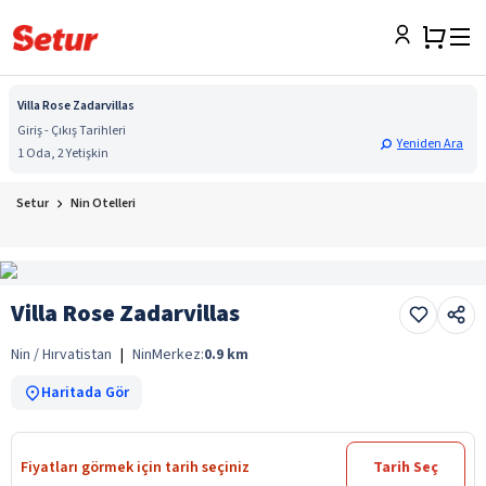
Villa Rose Zadarvillas
Giriş - Çıkış Tarihleri
Yeniden Ara
1 Oda, 2 Yetişkin
Setur
Nin Otelleri
Villa Rose Zadarvillas
Nin / Hırvatistan
|
Nin
Merkez:
0.9
km
Haritada Gör
Fiyatları görmek için tarih seçiniz
Tarih Seç