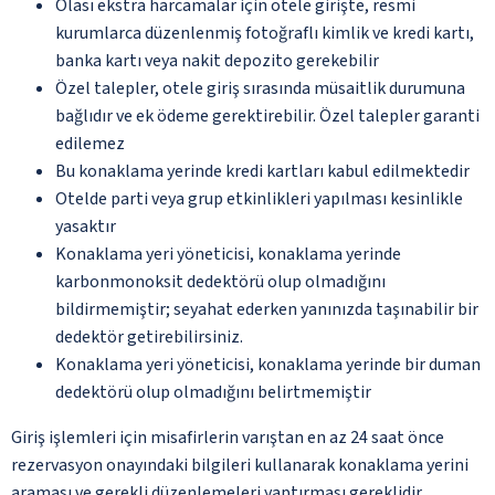
Olası ekstra harcamalar için otele girişte, resmi
kurumlarca düzenlenmiş fotoğraflı kimlik ve kredi kartı,
banka kartı veya nakit depozito gerekebilir
Özel talepler, otele giriş sırasında müsaitlik durumuna
bağlıdır ve ek ödeme gerektirebilir. Özel talepler garanti
edilemez
Bu konaklama yerinde kredi kartları kabul edilmektedir
Otelde parti veya grup etkinlikleri yapılması kesinlikle
yasaktır
Konaklama yeri yöneticisi, konaklama yerinde
karbonmonoksit dedektörü olup olmadığını
bildirmemiştir; seyahat ederken yanınızda taşınabilir bir
dedektör getirebilirsiniz.
Konaklama yeri yöneticisi, konaklama yerinde bir duman
dedektörü olup olmadığını belirtmemiştir
Giriş işlemleri için misafirlerin varıştan en az 24 saat önce
rezervasyon onayındaki bilgileri kullanarak konaklama yerini
araması ve gerekli düzenlemeleri yaptırması gereklidir.