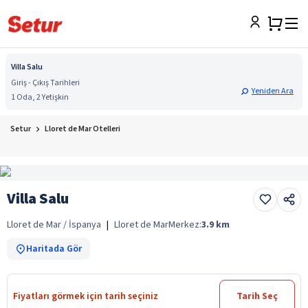
Villa Salu
Giriş - Çıkış Tarihleri
Yeniden Ara
1 Oda, 2 Yetişkin
Setur
Lloret de Mar Otelleri
Villa Salu
Lloret de Mar / İspanya
|
Lloret de Mar
Merkez:
3.9
km
Haritada Gör
Fiyatları görmek için tarih seçiniz
Tarih Seç