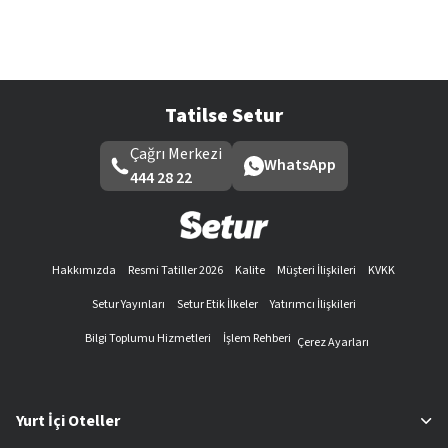
Tatilse Setur
Çağrı Merkezi
WhatsApp
444 28 22
Hakkımızda
Resmi Tatiller 2026
Kalite
Müşteri İlişkileri
KVKK
Setur Yayınları
Setur Etik İlkeler
Yatırımcı İlişkileri
Bilgi Toplumu Hizmetleri
İşlem Rehberi
Çerez Ayarları
Yurt İçi Oteller