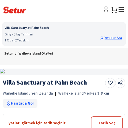
Villa Sanctuary at Palm Beach
Giriş - Çıkış Tarihleri
Yeniden Ara
1 Oda, 2 Yetişkin
Setur
Waiheke Island Otelleri
Villa Sanctuary at Palm Beach
Waiheke Island / Yeni Zelanda
|
Waiheke Island
Merkez:
3.8
km
Haritada Gör
Fiyatları görmek için tarih seçiniz
Tarih Seç