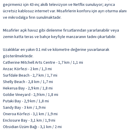
geçirmeniz için 43-inç akıllı televizyon ve Netflix sunuluyor; ayrıca
ücretsiz kablosuz internet var. Misafirlerin konforu için ayrı oturma alanı
ve mikrodalga fırın sunulmaktadır.
Misafirler açık havuz gibi dinlenme fırsatlarından yararlanabilir veya
zemin katta teras ve bahçe keyfiyle manzaranın tadını çıkartabilir.
Uzaklıklar en yakın 0.1 mil ve kilometre değerine yuvarlanarak
gösterilmektedir.
Catherine Mitchell Arts Centre - 1,7 km / 1,1 mi
Anzac Körfezi - 2 km / 1,3 mi
Surfdale Beach - 2,7 km / 1,7 mi
Shelly Beach - 2,8 km / 1,7 mi
Hekerua Bay - 2,9 km / 1,8 mi
Goldie Vineyard - 2,9 km / 1,8 mi
Putaki Bay - 2,9 km / 1,8 mi
Sandy Bay - 3 km / 1,9 mi
Oneroa Körfezi - 3,1 km / 1,9 mi
Enclosure Bay - 3,1 km / 1,9 mi
Obsidian Üzüm Bağı - 3,1 km / 2 mi