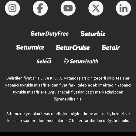
Belirtilen fiyatlar T.C. ve K.K.T.C. vatandaşları için geçerli olup tesisler
yabancı uyruklu misafirlerden fiyat farkı talep edebilmektedir. Yabancı
uyruklu misafirlere uygulanacak fiyatları çağrı merkezimizden
öğrenebilirsiniz.
Sitemizde yer alan tesis özellikleri bilgilendirme amaçlıdır, hizmet ve
kullanım saatleri dönemsel olarak Otel’ler tarafından değişitirilebilir.