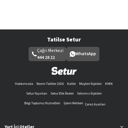
Tatilse Setur
Çağrı Merkezi
WhatsApp
444 28 22
Hakkımızda
Resmi Tatiller 2026
Kalite
Müşteri İlişkileri
KVKK
Setur Yayınları
Setur Etik İlkeler
Yatırımcı İlişkileri
Bilgi Toplumu Hizmetleri
İşlem Rehberi
Çerez Ayarları
Yurt İçi Oteller