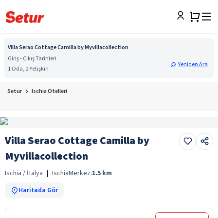
Villa Serao Cottage Camilla by Myvillacollection
Giriş - Çıkış Tarihleri
Yeniden Ara
1 Oda, 2 Yetişkin
Setur
Ischia Otelleri
Villa Serao Cottage Camilla by
Myvillacollection
Ischia / İtalya
|
Ischia
Merkez:
1.5
km
Haritada Gör