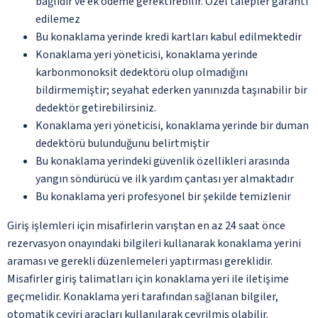
bağlıdır ve ek ödeme gerektirebilir. Özel talepler garanti
edilemez
Bu konaklama yerinde kredi kartları kabul edilmektedir
Konaklama yeri yöneticisi, konaklama yerinde
karbonmonoksit dedektörü olup olmadığını
bildirmemiştir; seyahat ederken yanınızda taşınabilir bir
dedektör getirebilirsiniz.
Konaklama yeri yöneticisi, konaklama yerinde bir duman
dedektörü bulunduğunu belirtmiştir
Bu konaklama yerindeki güvenlik özellikleri arasında
yangın söndürücü ve ilk yardım çantası yer almaktadır
Bu konaklama yeri profesyonel bir şekilde temizlenir
Giriş işlemleri için misafirlerin varıştan en az 24 saat önce
rezervasyon onayındaki bilgileri kullanarak konaklama yerini
araması ve gerekli düzenlemeleri yaptırması gereklidir.
Misafirler giriş talimatları için konaklama yeri ile iletişime
geçmelidir. Konaklama yeri tarafından sağlanan bilgiler,
otomatik çeviri araçları kullanılarak çevrilmiş olabilir.