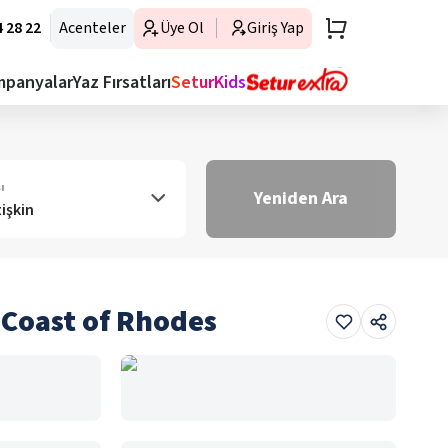
 28 22
Acenteler
Üye Ol
Giriş Yap
mpanyalar
Yaz Fırsatları
SeturKids
ı
Yeniden Ara
tişkin
h Coast of Rhodes