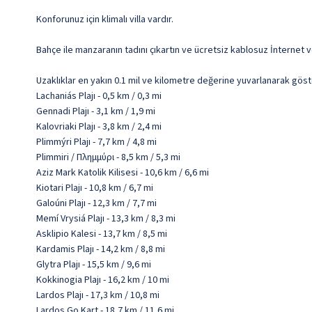
Konforunuz için klimalı villa vardır.
Bahçe ile manzaranın tadını çıkartın ve ücretsiz kablosuz İnternet v
Uzaklıklar en yakın 0.1 mil ve kilometre değerine yuvarlanarak göst
Lachaniás Plajı - 0,5 km / 0,3 mi
Gennadi Plajı - 3,1 km / 1,9 mi
Kalovriaki Plajı - 3,8 km / 2,4 mi
Plimmýri Plajı - 7,7 km / 4,8 mi
Plimmiri / Πλημμύρι - 8,5 km / 5,3 mi
Aziz Mark Katolik Kilisesi - 10,6 km / 6,6 mi
Kiotari Plajı - 10,8 km / 6,7 mi
Galoúni Plajı - 12,3 km / 7,7 mi
Memí Vrysiá Plajı - 13,3 km / 8,3 mi
Asklipio Kalesi - 13,7 km / 8,5 mi
Kardamis Plajı - 14,2 km / 8,8 mi
Glytra Plajı - 15,5 km / 9,6 mi
Kokkinogia Plajı - 16,2 km / 10 mi
Lardos Plajı - 17,3 km / 10,8 mi
Lardos Go Kart - 18,7 km / 11,6 mi