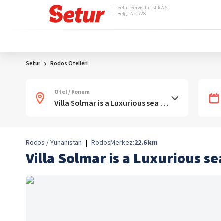
Setur Servis Turistik A.Ş.
Belge No: 728
Setur
Rodos Otelleri
Otel / Konum
Rodos / Yunanistan
|
Rodos
Merkez:
22.6
km
Villa Solmar is a Luxurious s