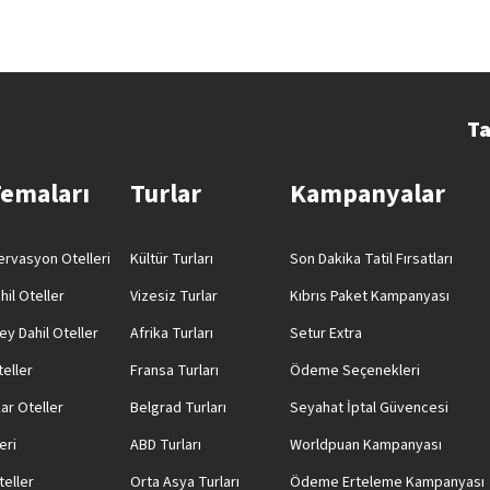
Ta
Temaları
Turlar
Kampanyalar
rvasyon Otelleri
Kültür Turları
Son Dakika Tatil Fırsatları
hil Oteller
Vizesiz Turlar
Kıbrıs Paket Kampanyası
ey Dahil Oteller
Afrika Turları
Setur Extra
teller
Fransa Turları
Ödeme Seçenekleri
ar Oteller
Belgrad Turları
Seyahat İptal Güvencesi
eri
ABD Turları
Worldpuan Kampanyası
teller
Orta Asya Turları
Ödeme Erteleme Kampanyası