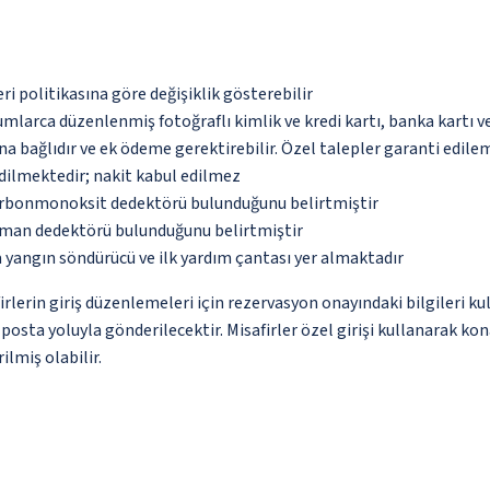
eri politikasına göre değişiklik gösterebilir
umlarca düzenlenmiş fotoğraflı kimlik ve kredi kartı, banka kartı v
na bağlıdır ve ek ödeme gerektirebilir. Özel talepler garanti edile
dilmektedir; nakit kabul edilmez
karbonmonoksit dedektörü bulunduğunu belirtmiştir
uman dedektörü bulunduğunu belirtmiştir
 yangın söndürücü ve ilk yardım çantası yer almaktadır
erin giriş düzenlemeleri için rezervasyon onayındaki bilgileri ku
e-posta yoluyla gönderilecektir. Misafirler özel girişi kullanarak k
ilmiş olabilir.