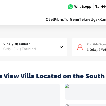
WhatsApp
444
Otel
Kıbrıs
Tur
Gemi
Tekne
Uçak
Ka
Giriş - Çıkış Tarihleri
Kişi, Oda Sayıs
Giriş - Çıkış Tarihleri
1 Oda, 2 Ye
ea View Villa Located on the Sout