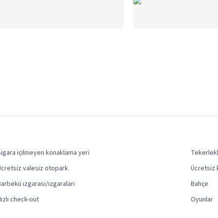
Sigara içilmeyen konaklama yeri
Tekerlekl
Ücretsiz valesiz otopark
Ücretsiz 
Barbekü ızgarası/ızgaraları
Bahçe
Hızlı check-out
Oyunlar