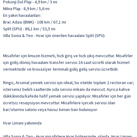
Pokonji Dol Plajı - 4,9 km / 3 mi
Milna Plajı - 8,9 km / 5,6 mi
En yakın havaalanları:
Brac Adası (BWK) - 108 km / 67,1 mi
Split (SPU) - 86,1 km / 53,5 mi
Villa Sonia & Teo - Hvar için önerilen havaalanı Split (SPU).
Misafirler için limuzin hizmeti, hızlı giriş ve hızlı çıkış mevcuttur. Misafirler
için gidiş-dönüş havaalanı transfer servisi 24 saat ücretli olarak hizmet
vermektedir ve kruvaziyer terminali gidiş geliş servisi ücretlidir.
Ringo, Arsenal yemek servisi için ideal, bu otelde toplam 2 restoran var;
isterseniz belirli saatlerde oda servisi imkanı da mevcut. Ayrıca kahve
dükkânında/kafede hafif yemek servisi yapılıyor. Misafirler için her gün
ücretsiz resepsiyon mevcuttur. Misafirlere içecek servisi olan
bar/oturma salonu veya havuz kenarı barı bulunuyor.
Hvar Limanı yakınında
Villa Sonia & Teo - Hvar misafirlere Hvar bölgesinde, plajda, Hvar Limanı