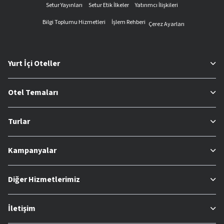
Setur Yayınları
Setur Etik İlkeler
Yatırımcı İlişkileri
Bilgi Toplumu Hizmetleri
İşlem Rehberi
Çerez Ayarları
Yurt İçi Oteller
Otel Temaları
Turlar
Kampanyalar
Diğer Hizmetlerimiz
İletişim