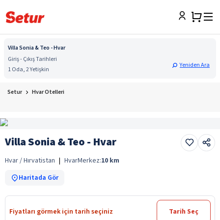
Villa Sonia & Teo - Hvar
Giriş - Çıkış Tarihleri
Yeniden Ara
1 Oda, 2 Yetişkin
Setur
Hvar Otelleri
Villa Sonia & Teo - Hvar
Hvar / Hırvatistan
|
Hvar
Merkez:
10
km
Haritada Gör
Fiyatları görmek için tarih seçiniz
Tarih Seç