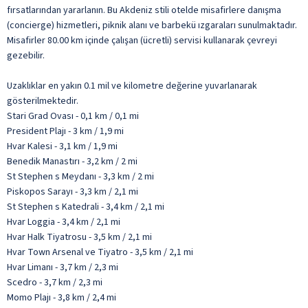
fırsatlarından yararlanın. Bu Akdeniz stili otelde misafirlere danışma
(concierge) hizmetleri, piknik alanı ve barbekü ızgaraları sunulmaktadır.
Misafirler 80.00 km içinde çalışan (ücretli) servisi kullanarak çevreyi
gezebilir.
Uzaklıklar en yakın 0.1 mil ve kilometre değerine yuvarlanarak
gösterilmektedir.
Stari Grad Ovası - 0,1 km / 0,1 mi
President Plajı - 3 km / 1,9 mi
Hvar Kalesi - 3,1 km / 1,9 mi
Benedik Manastırı - 3,2 km / 2 mi
St Stephen s Meydanı - 3,3 km / 2 mi
Piskopos Sarayı - 3,3 km / 2,1 mi
St Stephen s Katedrali - 3,4 km / 2,1 mi
Hvar Loggia - 3,4 km / 2,1 mi
Hvar Halk Tiyatrosu - 3,5 km / 2,1 mi
Hvar Town Arsenal ve Tiyatro - 3,5 km / 2,1 mi
Hvar Limanı - 3,7 km / 2,3 mi
Scedro - 3,7 km / 2,3 mi
Momo Plajı - 3,8 km / 2,4 mi