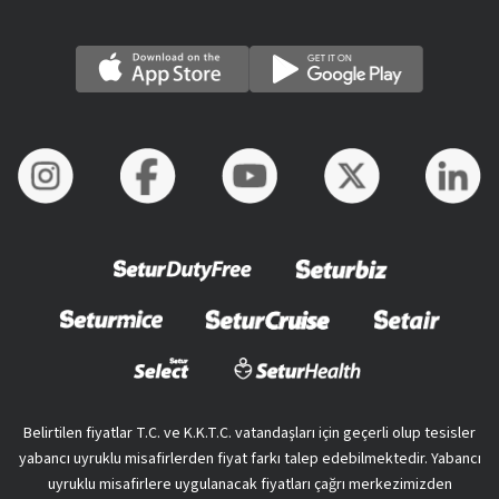
Belirtilen fiyatlar T.C. ve K.K.T.C. vatandaşları için geçerli olup tesisler
yabancı uyruklu misafirlerden fiyat farkı talep edebilmektedir. Yabancı
uyruklu misafirlere uygulanacak fiyatları çağrı merkezimizden