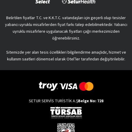
Belirtilen fiyatlar T.C. ve K.K.T.C. vatandaşları için geçerli olup tesisler
yabancı uyruklu misafirlerden fiyat farkı talep edebilmektedir. Yabancı
uyruklu misafirlere uygulanacak fiyatları çağrı merkezimizden
öğrenebilirsiniz.
Sitemizde yer alan tesis özellikleri bilgilendirme amaçlıdır, hizmet ve
kullanım saatleri dönemsel olarak Otel’ler tarafından değişitirilebilir.
SETUR SERVİS TURİSTİK A.Ş
Belge No: 728