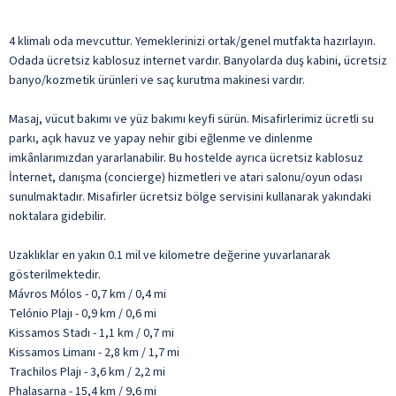
4 klimalı oda mevcuttur. Yemeklerinizi ortak/genel mutfakta hazırlayın.
Odada ücretsiz kablosuz internet vardır. Banyolarda duş kabini, ücretsiz
banyo/kozmetik ürünleri ve saç kurutma makinesi vardır.
Masaj, vücut bakımı ve yüz bakımı keyfi sürün. Misafirlerimiz ücretli su
parkı, açık havuz ve yapay nehir gibi eğlenme ve dinlenme
imkânlarımızdan yararlanabilir. Bu hostelde ayrıca ücretsiz kablosuz
İnternet, danışma (concierge) hizmetleri ve atari salonu/oyun odası
sunulmaktadır. Misafirler ücretsiz bölge servisini kullanarak yakındaki
noktalara gidebilir.
Uzaklıklar en yakın 0.1 mil ve kilometre değerine yuvarlanarak
gösterilmektedir.
Mávros Mólos - 0,7 km / 0,4 mi
Telónio Plajı - 0,9 km / 0,6 mi
Kissamos Stadı - 1,1 km / 0,7 mi
Kissamos Limanı - 2,8 km / 1,7 mi
Trachilos Plajı - 3,6 km / 2,2 mi
Phalasarna - 15,4 km / 9,6 mi