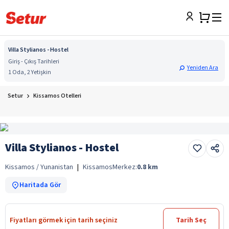
Villa Stylianos - Hostel
Giriş - Çıkış Tarihleri
Yeniden Ara
1 Oda, 2 Yetişkin
Setur
Kissamos Otelleri
Villa Stylianos - Hostel
Kissamos / Yunanistan
|
Kissamos
Merkez:
0.8
km
Haritada Gör
Fiyatları görmek için tarih seçiniz
Tarih Seç