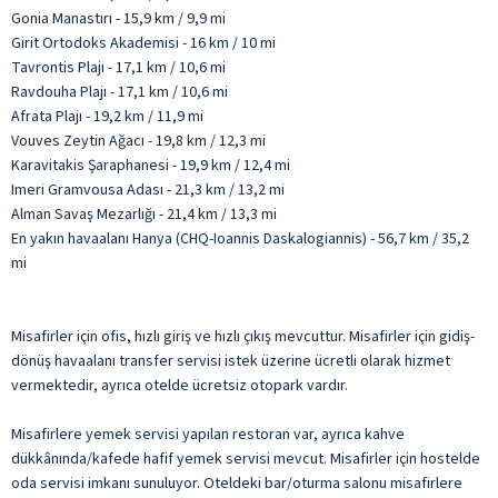
Gonia Manastırı - 15,9 km / 9,9 mi
Girit Ortodoks Akademisi - 16 km / 10 mi
Tavrontis Plajı - 17,1 km / 10,6 mi
Ravdouha Plajı - 17,1 km / 10,6 mi
Afrata Plajı - 19,2 km / 11,9 mi
Vouves Zeytin Ağacı - 19,8 km / 12,3 mi
Karavitakis Şaraphanesi - 19,9 km / 12,4 mi
Imeri Gramvousa Adası - 21,3 km / 13,2 mi
Alman Savaş Mezarlığı - 21,4 km / 13,3 mi
En yakın havaalanı Hanya (CHQ-Ioannis Daskalogiannis) - 56,7 km / 35,2
mi
Misafirler için ofis, hızlı giriş ve hızlı çıkış mevcuttur. Misafirler için gidiş-
dönüş havaalanı transfer servisi istek üzerine ücretli olarak hizmet
vermektedir, ayrıca otelde ücretsiz otopark vardır.
Misafirlere yemek servisi yapılan restoran var, ayrıca kahve
dükkânında/kafede hafif yemek servisi mevcut. Misafirler için hostelde
oda servisi imkanı sunuluyor. Oteldeki bar/oturma salonu misafirlere