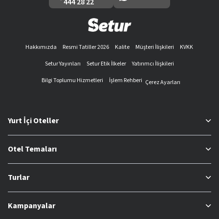
444 28 22
Hakkımızda
Resmi Tatiller 2026
Kalite
Müşteri İlişkileri
KVKK
Setur Yayınları
Setur Etik İlkeler
Yatırımcı İlişkileri
Bilgi Toplumu Hizmetleri
İşlem Rehberi
Çerez Ayarları
Yurt İçi Oteller
Otel Temaları
Turlar
Kampanyalar