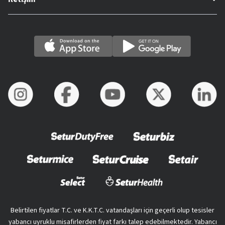
Belirtilen fiyatlar T.C. ve K.K.T.C. vatandaşları için geçerli olup tesisler
yabancı uyruklu misafirlerden fiyat farkı talep edebilmektedir. Yabancı