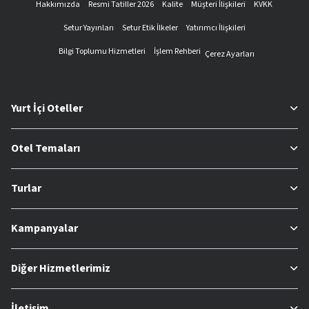
Hakkımızda
Resmi Tatiller 2026
Kalite
Müşteri İlişkileri
KVKK
Setur Yayınları
Setur Etik İlkeler
Yatırımcı İlişkileri
Bilgi Toplumu Hizmetleri
İşlem Rehberi
Çerez Ayarları
Yurt İçi Oteller
Otel Temaları
Turlar
Kampanyalar
Diğer Hizmetlerimiz
İletişim