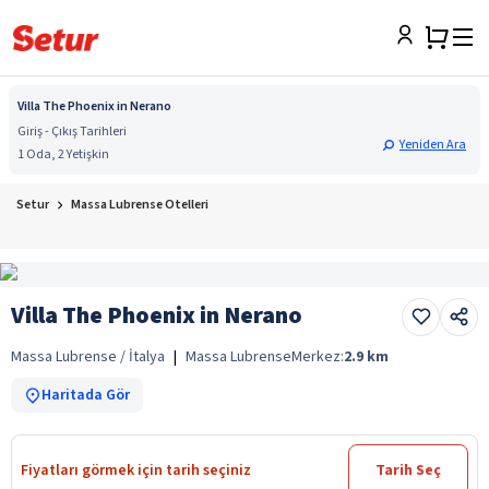
Villa The Phoenix in Nerano
Giriş - Çıkış Tarihleri
Yeniden Ara
1 Oda, 2 Yetişkin
Setur
Massa Lubrense Otelleri
Villa The Phoenix in Nerano
Massa Lubrense / İtalya
|
Massa Lubrense
Merkez:
2.9
km
Haritada Gör
Fiyatları görmek için tarih seçiniz
Tarih Seç