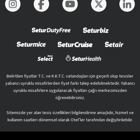
Belirtilen fiyatlar T.C. ve K.K.T.C. vatandaşları için geçerli olup tesisler
yabancı uyruklu misafirlerden fiyat farkı talep edebilmektedir. Yabancı
uyruklu misafirlere uygulanacak fiyatları çağrı merkezimizden
öğrenebilirsiniz.
Sitemizde yer alan tesis özellikleri bilgilendirme amaçlıdır, hizmet ve
kullanım saatleri dönemsel olarak Otel’ler tarafından değişitirilebilir.