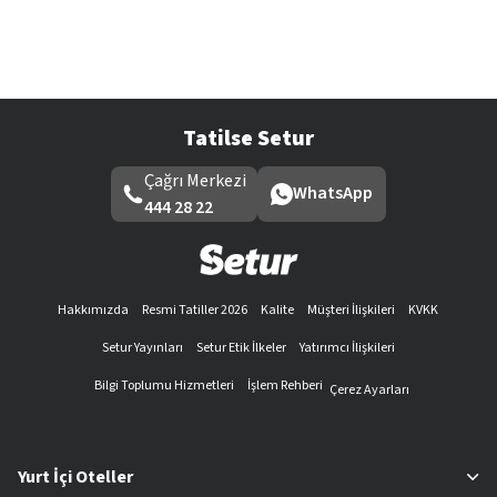
Tatilse Setur
Çağrı Merkezi
WhatsApp
444 28 22
Hakkımızda
Resmi Tatiller 2026
Kalite
Müşteri İlişkileri
KVKK
Setur Yayınları
Setur Etik İlkeler
Yatırımcı İlişkileri
Bilgi Toplumu Hizmetleri
İşlem Rehberi
Çerez Ayarları
Yurt İçi Oteller