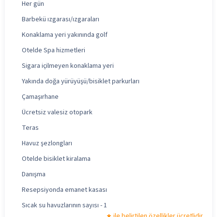
Her gün
Barbekü ızgarası/ızgaraları
Konaklama yeri yakınında golf
Otelde Spa hizmetleri
Sigara içilmeyen konaklama yeri
Yakında doğa yürüyüşü/bisiklet parkurları
Çamaşırhane
Ücretsiz valesiz otopark
Teras
Havuz şezlongları
Otelde bisiklet kiralama
Danışma
Resepsiyonda emanet kasası
Sıcak su havuzlarının sayısı - 1
ile belirtilen özellikler ücretlidir.