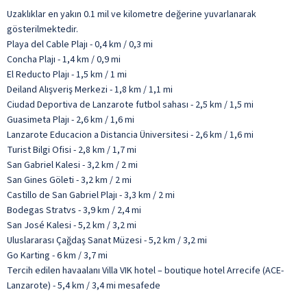
Uzaklıklar en yakın 0.1 mil ve kilometre değerine yuvarlanarak
gösterilmektedir.
Playa del Cable Plajı - 0,4 km / 0,3 mi
Concha Plajı - 1,4 km / 0,9 mi
El Reducto Plajı - 1,5 km / 1 mi
Deiland Alışveriş Merkezi - 1,8 km / 1,1 mi
Ciudad Deportiva de Lanzarote futbol sahası - 2,5 km / 1,5 mi
Guasimeta Plajı - 2,6 km / 1,6 mi
Lanzarote Educacion a Distancia Üniversitesi - 2,6 km / 1,6 mi
Turist Bilgi Ofisi - 2,8 km / 1,7 mi
San Gabriel Kalesi - 3,2 km / 2 mi
San Gines Göleti - 3,2 km / 2 mi
Castillo de San Gabriel Plajı - 3,3 km / 2 mi
Bodegas Stratvs - 3,9 km / 2,4 mi
San José Kalesi - 5,2 km / 3,2 mi
Uluslararası Çağdaş Sanat Müzesi - 5,2 km / 3,2 mi
Go Karting - 6 km / 3,7 mi
Tercih edilen havaalanı Villa VIK hotel – boutique hotel Arrecife (ACE-
Lanzarote) - 5,4 km / 3,4 mi mesafede