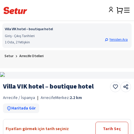
Villa VIK hotel – boutique hotel
Giriş - Çıkış Tarihleri
Yeniden Ara
1 Oda, 2 Yetişkin
Setur
Arrecife Otelleri
Villa VIK hotel – boutique hotel
Arrecife / İspanya
|
Arrecife
Merkez:
2.2
km
Haritada Gör
Fiyatları görmek için tarih seçiniz
Tarih Seç