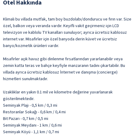
Otel Hakkında
Klimalı bu villada mutfak, tam boy buzdolabı/dondurucu ve fırın var. Size
özel, balkon veya veranda vardır. Keyifli vakit geçirmeniz için LCD
televizyon ve kablolu TV kanalları sunuluyor; ayrıca ücretsiz kablosuz
internet var. Misafirler için özel banyoda derin küvet ve ücretsiz
banyo/kozmetik ürünleri vardır.
Misafirler açık havuz gibi dinlenme fırsatlarından yararlanabilir veya
zemin katta teras ve bahçe keyfiyle manzaranın tadını çıkartabilir. Bu
villada ayrıca ücretsiz kablosuz İnternet ve danışma (concierge)
hizmetleri sunulmaktadır.
Uzaklıklar en yakın 0.1 mil ve kilometre değerine yuvarlanarak
gösterilmektedir.
Seminyak Plajı - 0,5 km / 0,3 mi
Restoranlar Sokağı - 0,6 km / 0,4 mi
Bit Pazarı - 0,7 km / 0,5 mi
Seminyak Meydanı - 1 km / 0,6 mi
Seminyak Köyü - 1,1 km / 0,7 mi