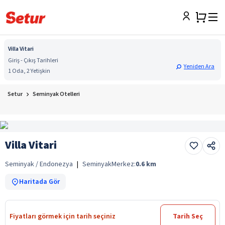
Villa Vitari
Giriş - Çıkış Tarihleri
Yeniden Ara
1 Oda, 2 Yetişkin
Setur
Seminyak Otelleri
Villa Vitari
Seminyak / Endonezya
|
Seminyak
Merkez:
0.6
km
Haritada Gör
Fiyatları görmek için tarih seçiniz
Tarih Seç