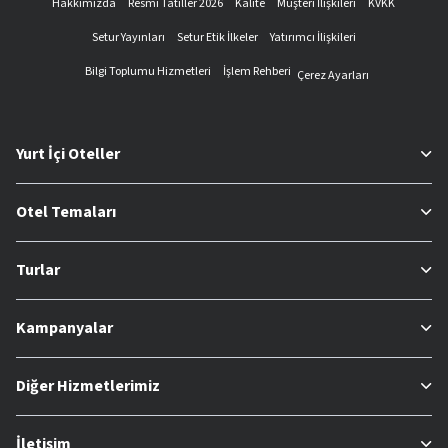
Hakkımızda
Resmi Tatiller 2026
Kalite
Müşteri İlişkileri
KVKK
Setur Yayınları
Setur Etik İlkeler
Yatırımcı İlişkileri
Bilgi Toplumu Hizmetleri
İşlem Rehberi
Çerez Ayarları
Yurt İçi Oteller
Otel Temaları
Turlar
Kampanyalar
Diğer Hizmetlerimiz
İletişim