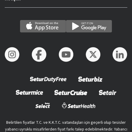
Belirtilen fiyatlar T.C. ve K.K.T.C. vatandaşları için geçerli olup tesisler
yabancı uyruklu misafirlerden fiyat farkı talep edebilmektedir. Yabancı