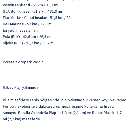
Vesnin Labirenti - 51 km / 31,7 mi
St Anton Kilisesi - 51,3 km / 31,9 mi
Eko-Merkez Caput Insulae - 51,5 km / 32 mi
Beli Marinası - 52 km / 32,3 mi
En yakın havaalanları:
Pula (PUY) - 42,6 km / 26,5 mi
Rijeka (RJK) - 91,2 km / 56,7 mi
Ücretsiz otopark vardır.
Rabac Plajı yakınında
Villa misafirlere Labin bölgesinde, plaj yakınında, Kvarner Koyu ve Rabac
Feribot İskelesi ile 5 dakika sürüş mesafesinde konaklama fırsatı
sunuyor. Bu villa Girandella Plajı ile 1,3 mi (2,1 km) ve Rabac Plajı ile 1,7
mi (2,7 km) mesafede.