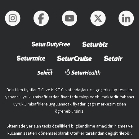
Belirtilen fiyatlar T.C. ve K.K.T.C. vatandaşları için geçerli olup tesisler
yabancı uyruklu misafirlerden fiyat farkı talep edebilmektedir. Yabancı
uyruklu misafirlere uygulanacak fiyatları çağrı merkezimizden
öğrenebilirsiniz.
Sitemizde yer alan tesis özellikleri bilgilendirme amaçlıdır, hizmet ve
kullanım saatleri dönemsel olarak Otel’ler tarafından değişitirilebilir.