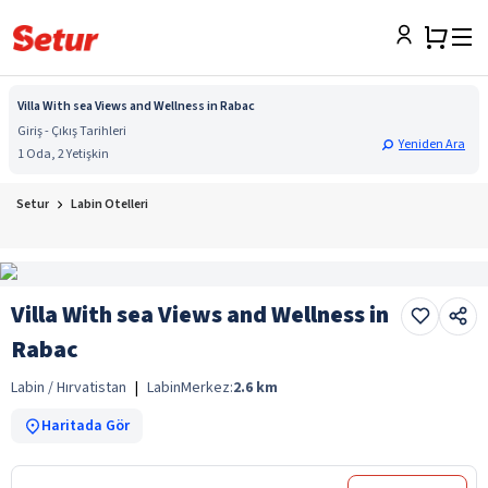
Villa With sea Views and Wellness in Rabac
Giriş - Çıkış Tarihleri
Yeniden Ara
1 Oda, 2 Yetişkin
Setur
Labin Otelleri
Villa With sea Views and Wellness in
Rabac
Labin / Hırvatistan
|
Labin
Merkez:
2.6
km
Haritada Gör