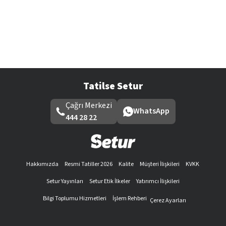
Tatilse Setur
Çağrı Merkezi
WhatsApp
444 28 22
Hakkımızda
Resmi Tatiller 2026
Kalite
Müşteri İlişkileri
KVKK
Setur Yayınları
Setur Etik İlkeler
Yatırımcı İlişkileri
Bilgi Toplumu Hizmetleri
İşlem Rehberi
Çerez Ayarları