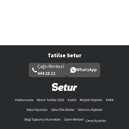
Tatilse Setur
Çağrı Merkezi
WhatsApp
444 28 22
Hakkımızda
Resmi Tatiller 2026
Kalite
Müşteri İlişkileri
KVKK
Setur Yayınları
Setur Etik İlkeler
Yatırımcı İlişkileri
Bilgi Toplumu Hizmetleri
İşlem Rehberi
Çerez Ayarları