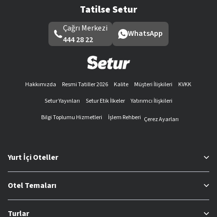
Tatilse Setur
Çağrı Merkezi
WhatsApp
444 28 22
Hakkımızda
Resmi Tatiller 2026
Kalite
Müşteri İlişkileri
KVKK
Setur Yayınları
Setur Etik İlkeler
Yatırımcı İlişkileri
Bilgi Toplumu Hizmetleri
İşlem Rehberi
Çerez Ayarları
Yurt İçi Oteller
Otel Temaları
Turlar