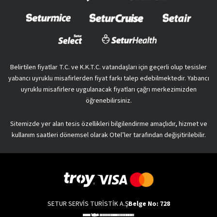
Belirtilen fiyatlar T.C. ve K.K.T.C. vatandaşları için geçerli olup tesisler
yabancı uyruklu misafirlerden fiyat farkı talep edebilmektedir. Yabancı
uyruklu misafirlere uygulanacak fiyatları çağrı merkezimizden
öğrenebilirsiniz.
Sitemizde yer alan tesis özellikleri bilgilendirme amaçlıdır, hizmet ve
kullanım saatleri dönemsel olarak Otel’ler tarafından değişitirilebilir.
SETUR SERVİS TURİSTİK A.Ş
Belge No: 728