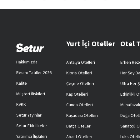
Yurt İçi Oteller
Otel 
Hakkımızda
Antalya Otelleri
Erken Reze
Resmi Tatiller 2026
Kıbrıs Otelleri
Her Şey Da
Kalite
Çeşme Otelleri
Ultra Her Ş
Müşteri İlişkileri
Kaş Otelleri
Etkinlikli O
KVKK
Cunda Otelleri
Muhafazak
Setur Yayınları
Kuşadası Otelleri
Doğa Otell
Setur Etik İlkeler
Datça Otelleri
Sanatçılı O
Yatırımcı İlişkileri
Abant Otelleri
Lüks Otell