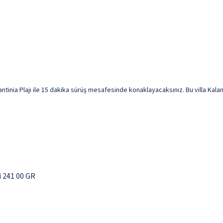
tinia Plajı ile 15 dakika sürüş mesafesinde konaklayacaksınız. Bu villa Kalamat
 241 00 GR