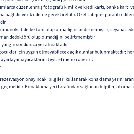
umlarca düzenlenmiş fotoğraflı kimlik ve kredi kartı, banka kartı v
na bağlıdır ve ek ödeme gerektirebilir. Özel talepler garanti edile
dir
monoksit dedektörü olup olmadığını bildirmemiştir; seyahat ederke
uman dedektörü olup olmadığını belirtmemiştir
a yangın söndürücü yer almaktadır
çocuklar için uygun olmayabilecek açık alanlar bulunmaktadır; he
p ayarlayamayacaklarını teyit etmenizi öneririz
r
ce rezervasyon onayındaki bilgileri kullanarak konaklama yerini ara
me geçmelidir. Konaklama yeri tarafından sağlanan bilgiler, otomatik 