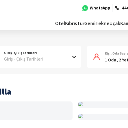
WhatsApp
444
Otel
Kıbrıs
Tur
Gemi
Tekne
Uçak
Ka
Giriş - Çıkış Tarihleri
Kişi, Oda Sayıs
Giriş - Çıkış Tarihleri
1 Oda, 2 Ye
illa