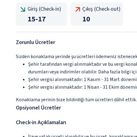
Giriş (Check-in)
Çıkış (Check-out)
15
-
17
10
Zorunlu Ücretler
Sizden konaklama yerinde şu ücretleri ödemeniz istenecektir
Şehir tarafından vergi alınmaktadır ve bu vergi kon
durumları veya indirimler olabilir. Daha fazla bilgi 
Şehir vergisi alınmaktadır: 1 Kasım - 31 Mart dönem
Şehir vergisi alınmaktadır: 1 Nisan - 31 Ekim dönem
Konaklama yerinin bize bildirdiği tüm ücretleri dâhil ettik.
Opsiyonel Ücretler
Check-in Açıklamaları
İlave yatak ücreti alınabilir ve bu ücret, konaklama y