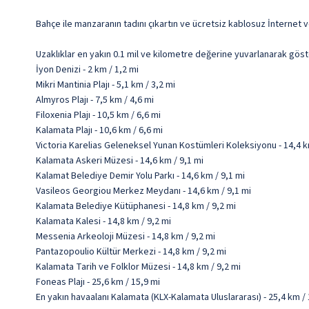
Bahçe ile manzaranın tadını çıkartın ve ücretsiz kablosuz İnternet v
Uzaklıklar en yakın 0.1 mil ve kilometre değerine yuvarlanarak göst
İyon Denizi - 2 km / 1,2 mi
Mikri Mantinia Plajı - 5,1 km / 3,2 mi
Almyros Plajı - 7,5 km / 4,6 mi
Filoxenia Plajı - 10,5 km / 6,6 mi
Kalamata Plajı - 10,6 km / 6,6 mi
Victoria Karelias Geleneksel Yunan Kostümleri Koleksiyonu - 14,4 k
Kalamata Askeri Müzesi - 14,6 km / 9,1 mi
Kalamat Belediye Demir Yolu Parkı - 14,6 km / 9,1 mi
Vasileos Georgiou Merkez Meydanı - 14,6 km / 9,1 mi
Kalamata Belediye Kütüphanesi - 14,8 km / 9,2 mi
Kalamata Kalesi - 14,8 km / 9,2 mi
Messenia Arkeoloji Müzesi - 14,8 km / 9,2 mi
Pantazopoulio Kültür Merkezi - 14,8 km / 9,2 mi
Kalamata Tarih ve Folklor Müzesi - 14,8 km / 9,2 mi
Foneas Plajı - 25,6 km / 15,9 mi
En yakın havaalanı Kalamata (KLX-Kalamata Uluslararası) - 25,4 km / 