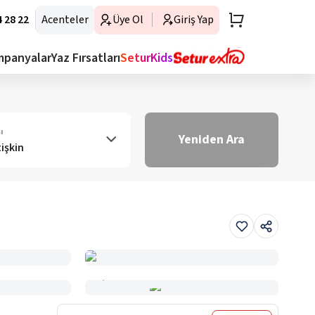
 28 22
Acenteler
Üye Ol
Giriş Yap
mpanyalar
Yaz Fırsatları
SeturKids
ı
Yeniden Ara
tişkin
Haritada Gör