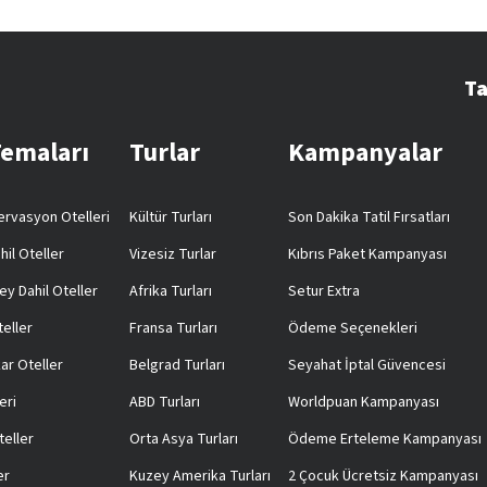
Ta
Temaları
Turlar
Kampanyalar
rvasyon Otelleri
Kültür Turları
Son Dakika Tatil Fırsatları
hil Oteller
Vizesiz Turlar
Kıbrıs Paket Kampanyası
ey Dahil Oteller
Afrika Turları
Setur Extra
teller
Fransa Turları
Ödeme Seçenekleri
ar Oteller
Belgrad Turları
Seyahat İptal Güvencesi
eri
ABD Turları
Worldpuan Kampanyası
teller
Orta Asya Turları
Ödeme Erteleme Kampanyası
er
Kuzey Amerika Turları
2 Çocuk Ücretsiz Kampanyası