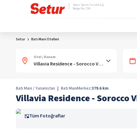
Setur Servis Turistik A.Ş.
Belge No: 728
Setur
Batı Mani Otelleri
Otel / Konum
Batı Mani / Yunanistan
|
Batı Mani
Merkez:
379.6
km
Villavia Residence - Sorocco V
Tüm Fotoğraflar