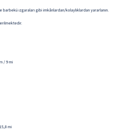
e barbekü ızgaraları gibi imkânlardan/kolaylıklardan yararlanın.
erilmektedir.
m / 9 mi
15,8 mi