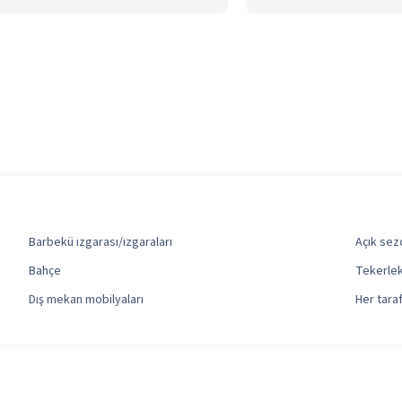
Barbekü ızgarası/ızgaraları
Açık sez
Bahçe
Tekerlek
Dış mekan mobilyaları
Her tarafı