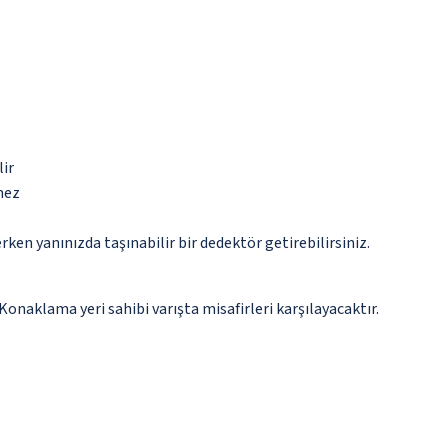
lir
mez
n yanınızda taşınabilir bir dedektör getirebilirsiniz.
aklama yeri sahibi varışta misafirleri karşılayacaktır.