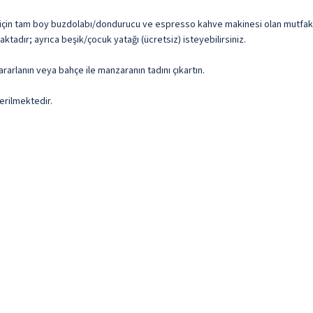
ler için tam boy buzdolabı/dondurucu ve espresso kahve makinesi olan mutfak. 
ktadır; ayrıca beşik/çocuk yatağı (ücretsiz) isteyebilirsiniz.
rarlanın veya bahçe ile manzaranın tadını çıkartın.
erilmektedir.