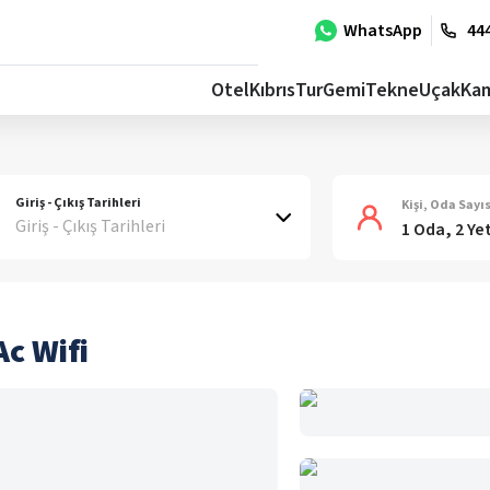
WhatsApp
444
Otel
Kıbrıs
Tur
Gemi
Tekne
Uçak
Ka
Giriş - Çıkış Tarihleri
Kişi, Oda Sayıs
Giriş - Çıkış Tarihleri
1 Oda, 2 Ye
c Wifi