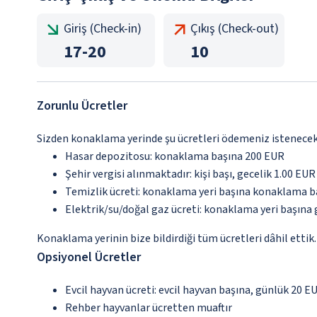
Giriş (Check-in)
Çıkış (Check-out)
17
-
20
10
Zorunlu Ücretler
Sizden konaklama yerinde şu ücretleri ödemeniz istenecektir
Hasar depozitosu: konaklama başına 200 EUR
Şehir vergisi alınmaktadır: kişi başı, gecelik 1.00 EUR
Temizlik ücreti: konaklama yeri başına konaklama b
Elektrik/su/doğal gaz ücreti: konaklama yeri başına
Konaklama yerinin bize bildirdiği tüm ücretleri dâhil ettik.
Opsiyonel Ücretler
Evcil hayvan ücreti: evcil hayvan başına, günlük 20 E
Rehber hayvanlar ücretten muaftır