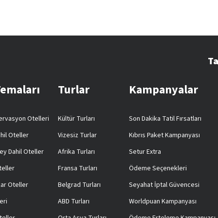
Ta
Temaları
Turlar
Kampanyalar
rvasyon Otelleri
Kültür Turları
Son Dakika Tatil Fırsatları
hil Oteller
Vizesiz Turlar
Kıbrıs Paket Kampanyası
ey Dahil Oteller
Afrika Turları
Setur Extra
teller
Fransa Turları
Ödeme Seçenekleri
ar Oteller
Belgrad Turları
Seyahat İptal Güvencesi
eri
ABD Turları
Worldpuan Kampanyası