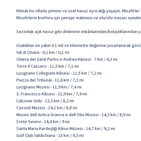
Klimalı bu villada şömine ve özel havuz ayrıcalığı yaşayın. Misafir
Misafirlerin konforu için çamaşır makinesi ve ütü/ütü masası sunulma
Sezonluk açık havuz gibi dinlenme imkânlarından/kolaylıklarından ya
Uzaklıklar en yakın 0.1 mil ve kilometre değerine yuvarlanarak göst
Val di Chiana - 0,1 km / 0,1 mi
Chiesa dei Santi Pietro e Andrea Kilisesi - 7 km / 4,3 mi
Torre Il Cassero - 11,5 km / 7,1 mi
Lucignano Collegiate Kilisesi - 11,5 km / 7,2 mi
Piazza del Tribunal - 11,6 km / 7,2 mi
Lucignano Müzesi - 11,9 km / 7,4 mi
S. Francesco Kilisesi - 11,9 km / 7,4 mi
Calcione Gölü - 13,3 km / 8,2 mi
Cassioli Müzesi - 14,1 km / 8,8 mi
Museo dell Antica Grancia e dell Olio Müzesi - 14,3 km / 8,9 mi
Crete Senesi - 14,4 km / 9 mi
Santa Maria Kardeşliği Kilise-Müzesi - 14,7 km / 9,2 mi
Golf Club Valdichiana - 15 km / 9,3 mi