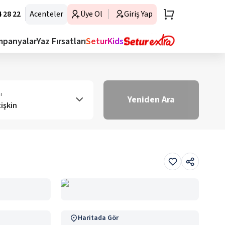
 28 22
Acenteler
Üye Ol
Giriş Yap
mpanyalar
Yaz Fırsatları
SeturKids
ı
Yeniden Ara
tişkin
Haritada Gör