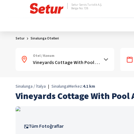
Setur Servis Turistik A.Ş.
Belge No: 728
Setur
Sinalunga Otelleri
Otel / Konum
Sinalunga / İtalya
|
Sinalunga
Merkez:
4.1
km
Vineyards Cottage With Pool A
Tüm Fotoğraflar