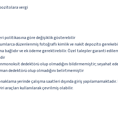
epozitolara vergi
eri politikasına göre değişiklik gösterebilir
urumlarca düzenlenmiş fotoğraflı kimlik ve nakit depozito gerekebi
na bağlıdır ve ek ödeme gerektirebilir. Özel talepler garanti edile
dir
monoksit dedektörü olup olmadığını bildirmemiştir; seyahat ederke
uman dedektörü olup olmadığını belirtmemiştir
lama yerinde çalışma saatleri dışında giriş yapılamamaktadır. Kon
i araçları kullanılarak çevrilmiş olabilir.