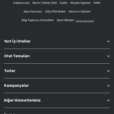
Hakkımızda
Resmi Tatiller 2026
Kalite
Müşteri İlişkileri
KVKK
Setur Yayınları
Setur Etik İlkeler
Yatırımcı İlişkileri
Bilgi Toplumu Hizmetleri
İşlem Rehberi
Çerez Ayarları
Yurt İçi Oteller
Otel Temaları
Turlar
Kampanyalar
Diğer Hizmetlerimiz