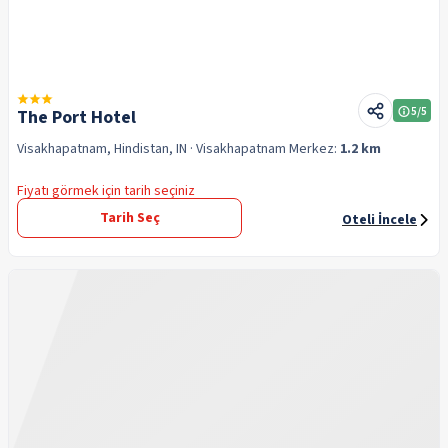
5
/5
The Port Hotel
Visakhapatnam, Hindistan, IN
· Visakhapatnam
Merkez:
1.2 km
Fiyatı görmek için tarih seçiniz
Tarih Seç
Oteli İncele