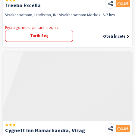
3.8
/5
Treebo Excella
Visakhapatnam, Hindistan, IN
· Visakhapatnam
Merkez:
5.7 km
Fiyatı görmek için tarih seçiniz
Tarih Seç
Oteli İncele
3.8
/5
Cygnett Inn Ramachandra, Vizag