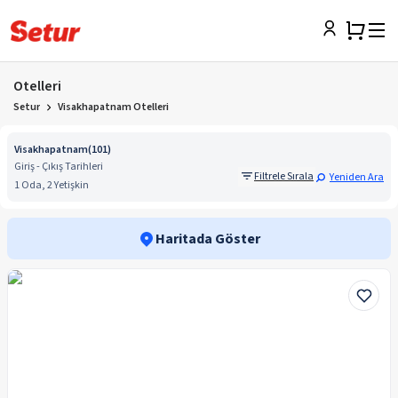
Otelleri
Setur
Visakhapatnam Otelleri
Visakhapatnam
(
101
)
Giriş - Çıkış Tarihleri
Filtrele Sırala
Yeniden Ara
1 Oda, 2 Yetişkin
Haritada Göster