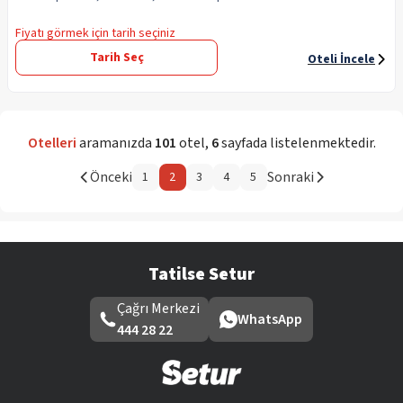
Fiyatı görmek için tarih seçiniz
Tarih Seç
Oteli İncele
Otelleri
aramanızda
101
otel
,
6
sayfada listelenmektedir.
Önceki
Sonraki
1
2
3
4
5
Tatilse Setur
Çağrı Merkezi
WhatsApp
444 28 22