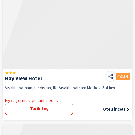
3.3
/5
Bay View Hotel
Visakhapatnam, Hindistan, IN
· Visakhapatnam
Merkez:
3.4 km
Fiyatı görmek için tarih seçiniz
Tarih Seç
Oteli İncele