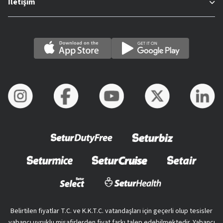
İletişim
Belirtilen fiyatlar T.C. ve K.K.T.C. vatandaşları için geçerli olup tesisler
yabancı uyruklu misafirlerden fiyat farkı talep edebilmektedir. Yabancı