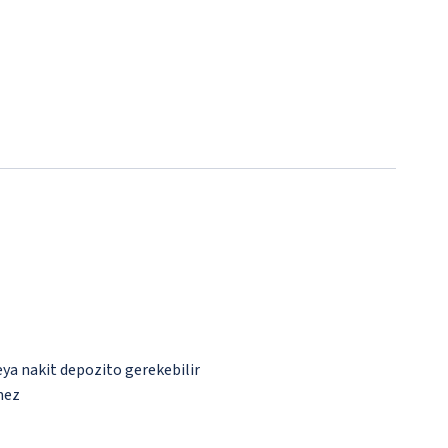
eya nakit depozito gerekebilir
mez