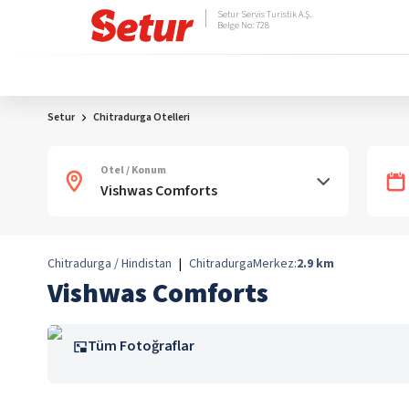
Setur Servis Turistik A.Ş.
Belge No: 728
Setur
Chitradurga Otelleri
Otel / Konum
Chitradurga / Hindistan
|
Chitradurga
Merkez:
2.9
km
Vishwas Comforts
Tüm Fotoğraflar