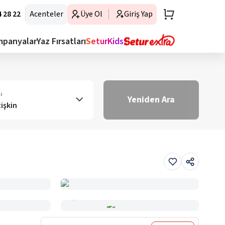
 28 22
Acenteler
Üye Ol
Giriş Yap
mpanyalar
Yaz Fırsatları
SeturKids
ı
Yeniden Ara
tişkin
Haritada Gör