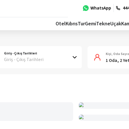
WhatsApp
444
Otel
Kıbrıs
Tur
Gemi
Tekne
Uçak
Ka
Giriş - Çıkış Tarihleri
Kişi, Oda Sayıs
Giriş - Çıkış Tarihleri
1 Oda, 2 Ye