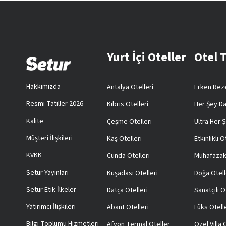
Yurt İçi Oteller
Otel 
Hakkımızda
Antalya Otelleri
Erken Reze
Resmi Tatiller 2026
Kıbrıs Otelleri
Her Şey Da
Kalite
Çeşme Otelleri
Ultra Her Ş
Müşteri İlişkileri
Kaş Otelleri
Etkinlikli O
KVKK
Cunda Otelleri
Muhafazak
Setur Yayınları
Kuşadası Otelleri
Doğa Otell
Setur Etik İlkeler
Datça Otelleri
Sanatçılı O
Yatırımcı İlişkileri
Abant Otelleri
Lüks Otell
Bilgi Toplumu Hizmetleri
Afyon Termal Oteller
Özel Villa