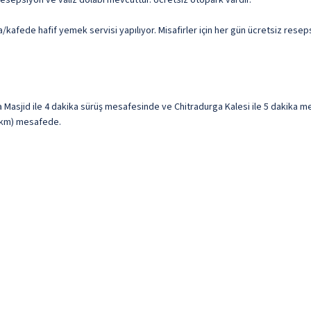
 resepsiyon ve valiz dolabı mevcuttur. Ücretsiz otopark vardır.
/kafede hafif yemek servisi yapılıyor. Misafirler için her gün ücretsiz rese
jid ile 4 dakika sürüş mesafesinde ve Chitradurga Kalesi ile 5 dakika mesaf
6 km) mesafede.