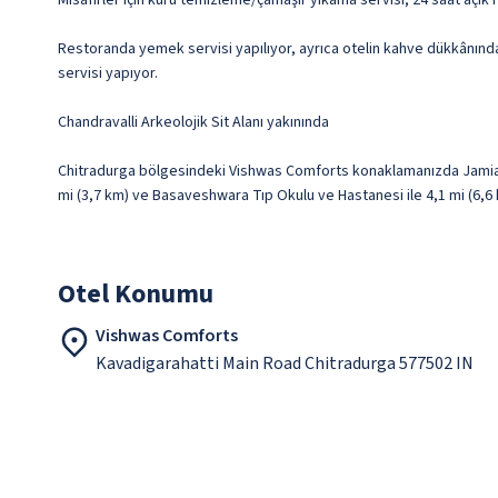
Misafirler için kuru temizleme/çamaşır yıkama servisi, 24 saat açık
Restoranda yemek servisi yapılıyor, ayrıca otelin kahve dükkânında
servisi yapıyor.
Chandravalli Arkeolojik Sit Alanı yakınında
Chitradurga bölgesindeki Vishwas Comforts konaklamanızda Jamia Mas
mi (3,7 km) ve Basaveshwara Tıp Okulu ve Hastanesi ile 4,1 mi (6,
Otel Konumu
Vishwas Comforts
Kavadigarahatti Main Road Chitradurga 577502 IN