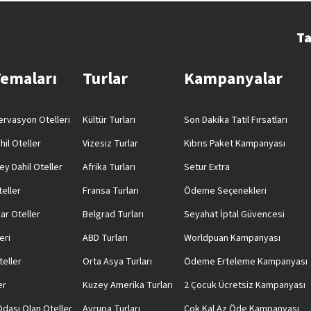
Ta
Temaları
Turlar
Kampanyalar
rvasyon Otelleri
Kültür Turları
Son Dakika Tatil Fırsatları
hil Oteller
Vizesiz Turlar
Kıbrıs Paket Kampanyası
ey Dahil Oteller
Afrika Turları
Setur Extra
teller
Fransa Turları
Ödeme Seçenekleri
ar Oteller
Belgrad Turları
Seyahat İptal Güvencesi
eri
ABD Turları
Worldpuan Kampanyası
teller
Orta Asya Turları
Ödeme Erteleme Kampanyası
er
Kuzey Amerika Turları
2 Çocuk Ücretsiz Kampanyası
 Odası Olan Oteller
Avrupa Turları
Çok Kal Az Öde Kampanyası