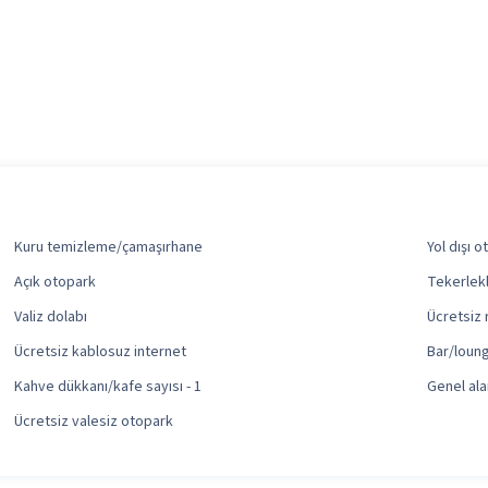
Kuru temizleme/çamaşırhane
Yol dışı o
Açık otopark
Tekerlekl
Valiz dolabı
Ücretsiz
Ücretsiz kablosuz internet
Bar/loung
Kahve dükkanı/kafe sayısı - 1
Genel al
Ücretsiz valesiz otopark