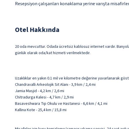
Resepsiyon çalışanları konaklama yerine varışta misafirleri
Otel Hakkında
20 oda mevcuttur. Odada ücretsiz kablosuz internet vardır. Banyolar
günlük olarak oda/kat hizmeti verilmektedir.
Uzaklıklar en yakın 0.1 mil ve kilometre değerine yuvarlanarak göst
Chandravalli Arkeolojik Sit Alanı - 3,9 km / 2,4 mi
Jamia Masjid - 4,2 km / 2,6 mi
Chitradurga Kalesi - 4,7 km / 2,9 mi
Basaveshwara Tıp Okulu ve Hastanesi - 6,6 km / 4,1 mi
Kallina Kote - 25,4 km / 15,8 mi