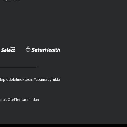
 talep edebilmektedir. Yabancı uyruklu
arak Otel’ler tarafından