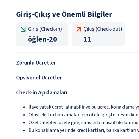
Giriş-Çıkış ve Önemli Bilgiler
Giriş (Check-in)
Çıkış (Check-out)
öğlen
-
20
11
Zorunlu Ücretler
Opsiyonel Ücretler
Check-in Açıklamaları
İlave yatak ücreti alınabilir ve bu ücret, konaklama y
Olası ekstra harcamalar için otele girişte, resmi kur
Özel talepler, otele giriş sırasında müsaitlik durumu
Bu konaklama yerinde kredi kartları, banka kartları 