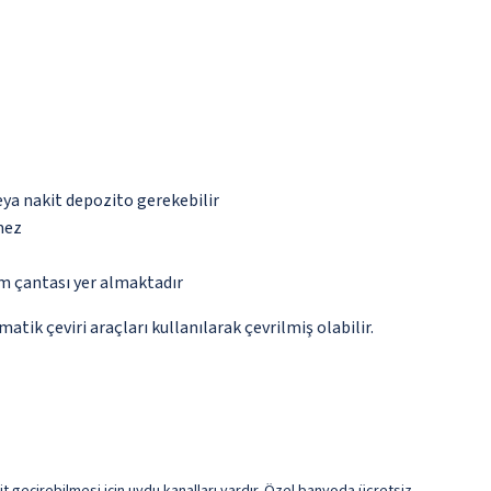
eya nakit depozito gerekebilir
mez
ım çantası yer almaktadır
tik çeviri araçları kullanılarak çevrilmiş olabilir.