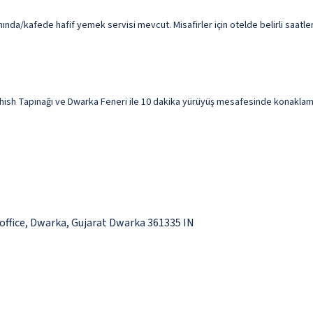
ında/kafede hafif yemek servisi mevcut. Misafirler için otelde belirli saatle
h Tapınağı ve Dwarka Feneri ile 10 dakika yürüyüş mesafesinde konaklama o
office, Dwarka, Gujarat Dwarka 361335 IN