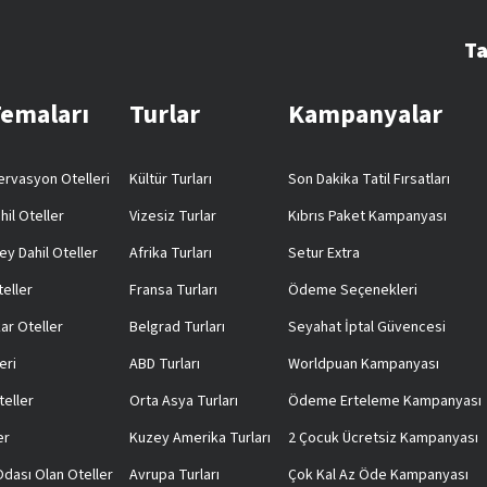
Ta
Temaları
Turlar
Kampanyalar
rvasyon Otelleri
Kültür Turları
Son Dakika Tatil Fırsatları
hil Oteller
Vizesiz Turlar
Kıbrıs Paket Kampanyası
ey Dahil Oteller
Afrika Turları
Setur Extra
teller
Fransa Turları
Ödeme Seçenekleri
ar Oteller
Belgrad Turları
Seyahat İptal Güvencesi
eri
ABD Turları
Worldpuan Kampanyası
teller
Orta Asya Turları
Ödeme Erteleme Kampanyası
er
Kuzey Amerika Turları
2 Çocuk Ücretsiz Kampanyası
 Odası Olan Oteller
Avrupa Turları
Çok Kal Az Öde Kampanyası