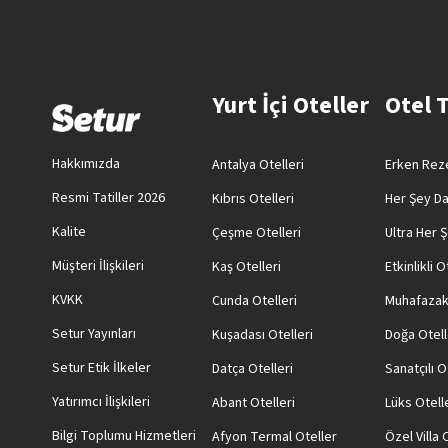
Yurt İçi Oteller
Otel 
Hakkımızda
Antalya Otelleri
Erken Reze
Resmi Tatiller 2026
Kıbrıs Otelleri
Her Şey Da
Kalite
Çeşme Otelleri
Ultra Her Ş
Müşteri İlişkileri
Kaş Otelleri
Etkinlikli O
KVKK
Cunda Otelleri
Muhafazak
Setur Yayınları
Kuşadası Otelleri
Doğa Otell
Setur Etik İlkeler
Datça Otelleri
Sanatçılı O
Yatırımcı İlişkileri
Abant Otelleri
Lüks Otell
Bilgi Toplumu Hizmetleri
Afyon Termal Oteller
Özel Villa