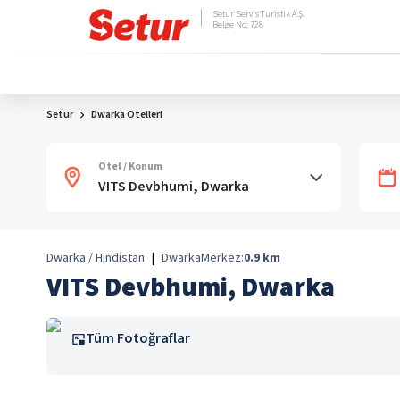
Setur Servis Turistik A.Ş.
Belge No: 728
Setur
Dwarka Otelleri
Otel / Konum
Dwarka / Hindistan
|
Dwarka
Merkez:
0.9
km
VITS Devbhumi, Dwarka
Tüm Fotoğraflar