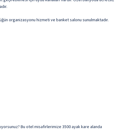
it geçirebilmesi için uydu kanalları vardır. Özel banyoda ücretsiz
adır.
e düğün organizasyonu hizmeti ve banket salonu sunulmaktadır.
nlıyorsunuz? Bu otel misafirlerimize 3500 ayak kare alanda