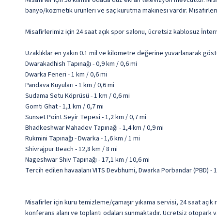
Misafirler için 58 klimalı odada düz ekran televizyon mevcuttur. Misa
banyo/kozmetik ürünleri ve saç kurutma makinesi vardır. Misafirler
Misafirlerimiz için 24 saat açık spor salonu, ücretsiz kablosuz İn
Uzaklıklar en yakın 0.1 mil ve kilometre değerine yuvarlanarak göst
Dwarakadhish Tapınağı - 0,9 km / 0,6 mi
Dwarka Feneri - 1 km / 0,6 mi
Pandava Kuyuları - 1 km / 0,6 mi
Sudama Setu Köprüsü - 1 km / 0,6 mi
Gomti Ghat - 1,1 km / 0,7 mi
Sunset Point Seyir Tepesi - 1,2 km / 0,7 mi
Bhadkeshwar Mahadev Tapınağı - 1,4 km / 0,9 mi
Rukmini Tapınağı - Dwarka - 1,6 km / 1 mi
Shivrajpur Beach - 12,8 km / 8 mi
Nageshwar Shiv Tapınağı - 17,1 km / 10,6 mi
Tercih edilen havaalanı VITS Devbhumi, Dwarka Porbandar (PBD) - 
Misafirler için kuru temizleme/çamaşır yıkama servisi, 24 saat açık
konferans alanı ve toplantı odaları sunmaktadır. Ücretsiz otopark va