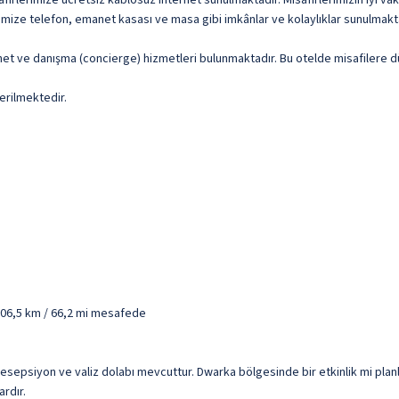
firlerimize ücretsiz kablosuz internet sunulmaktadır. Misafirlerimizin iyi vak
imize telefon, emanet kasası ve masa gibi imkânlar ve kolaylıklar sunulmakt
ternet ve danışma (concierge) hizmetleri bulunmaktadır. Bu otelde misafiler
erilmektedir.
106,5 km / 66,2 mi mesafede
 resepsiyon ve valiz dolabı mevcuttur. Dwarka bölgesinde bir etkinlik mi pla
rdır.