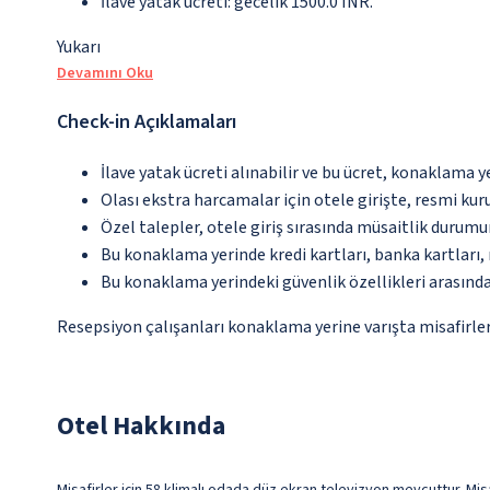
İlave yatak ücreti: gecelik 1500.0 INR.
Yukarı
Devamını Oku
Check-in Açıklamaları
İlave yatak ücreti alınabilir ve bu ücret, konaklama y
Olası ekstra harcamalar için otele girişte, resmi kur
Özel talepler, otele giriş sırasında müsaitlik durumu
Bu konaklama yerinde kredi kartları, banka kartları
Bu konaklama yerindeki güvenlik özellikleri arasınd
Resepsiyon çalışanları konaklama yerine varışta misafirleri
Otel Hakkında