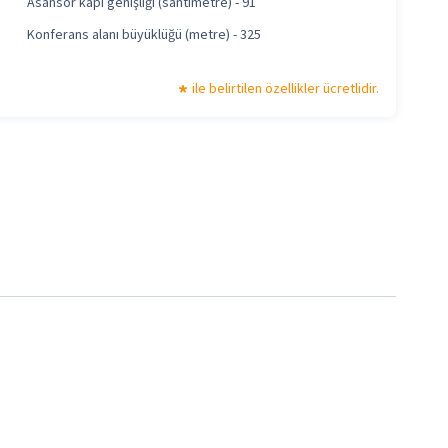
Asansör kapı genişliği (santimetre) - 91
Konferans alanı büyüklüğü (metre) - 325
ile belirtilen özellikler ücretlidir.