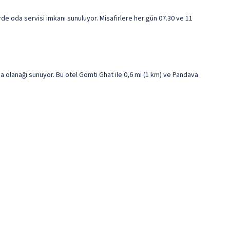
rde oda servisi imkanı sunuluyor. Misafirlere her gün 07.30 ve 11
lanağı sunuyor. Bu otel Gomti Ghat ile 0,6 mi (1 km) ve Pandava