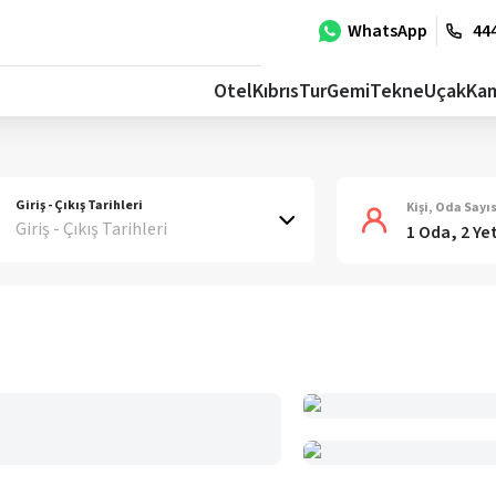
WhatsApp
444
Otel
Kıbrıs
Tur
Gemi
Tekne
Uçak
Ka
Giriş - Çıkış Tarihleri
Kişi, Oda Sayıs
Giriş - Çıkış Tarihleri
1 Oda, 2 Ye