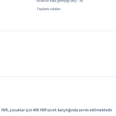
Asansör kapı genişliği (inç) - 36
Toplantı odaları
0 INR, çocuklar için 400 INR ücret karşılığında servis edilmektedir