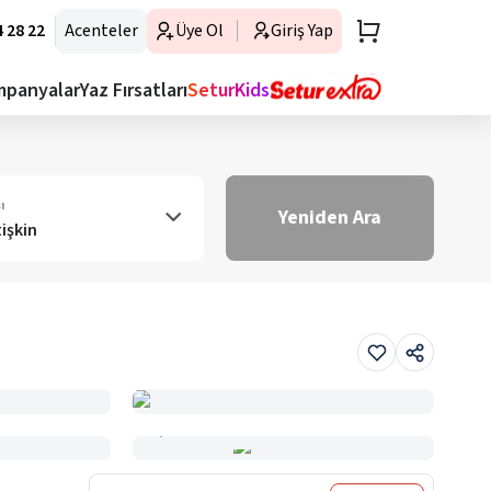
 28 22
Acenteler
Üye Ol
Giriş Yap
mpanyalar
Yaz Fırsatları
SeturKids
ı
Yeniden Ara
tişkin
Haritada Gör