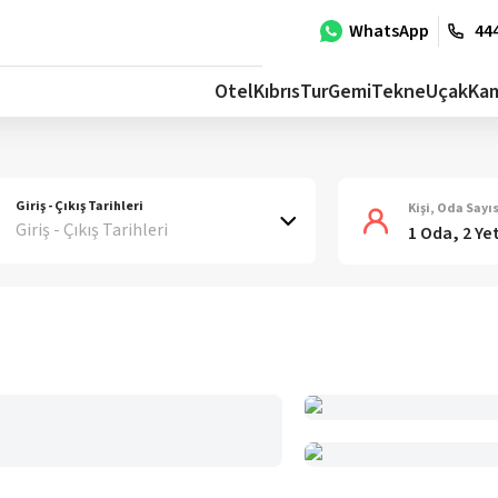
WhatsApp
444
Otel
Kıbrıs
Tur
Gemi
Tekne
Uçak
Ka
Giriş - Çıkış Tarihleri
Kişi, Oda Sayıs
Giriş - Çıkış Tarihleri
1 Oda, 2 Ye