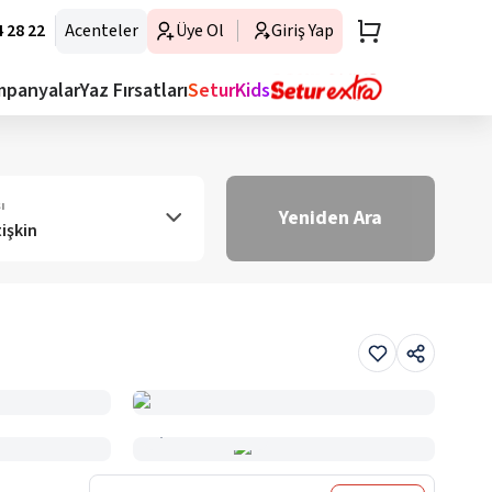
 28 22
Acenteler
Üye Ol
Giriş Yap
mpanyalar
Yaz Fırsatları
SeturKids
ı
Yeniden Ara
tişkin
Haritada Gör