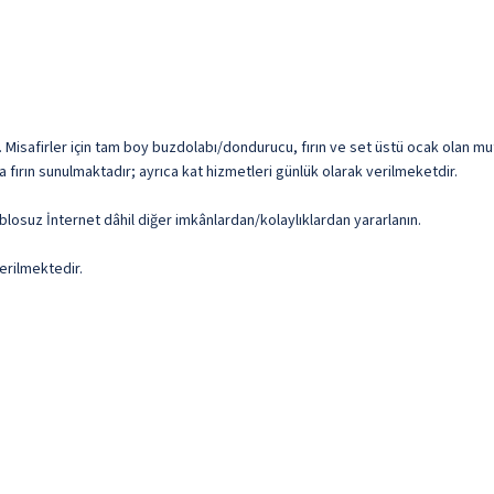
yın. Misafirler için tam boy buzdolabı/dondurucu, fırın ve set üstü ocak olan mu
a fırın sunulmaktadır; ayrıca kat hizmetleri günlük olarak verilmeketdir.
ablosuz İnternet dâhil diğer imkânlardan/kolaylıklardan yararlanın.
erilmektedir.