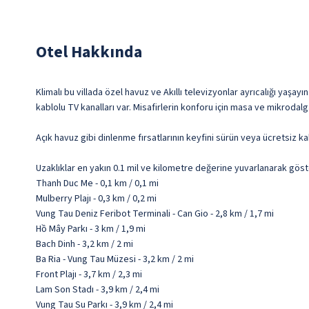
Otel Hakkında
Klimalı bu villada özel havuz ve Akıllı televizyonlar ayrıcalığı yaşa
kablolu TV kanalları var. Misafirlerin konforu için masa ve mikrodalg
Açık havuz gibi dinlenme fırsatlarının keyfini sürün veya ücretsiz k
Uzaklıklar en yakın 0.1 mil ve kilometre değerine yuvarlanarak göst
Thanh Duc Me - 0,1 km / 0,1 mi
Mulberry Plajı - 0,3 km / 0,2 mi
Vung Tau Deniz Feribot Terminali - Can Gio - 2,8 km / 1,7 mi
Hồ Mây Parkı - 3 km / 1,9 mi
Bach Dinh - 3,2 km / 2 mi
Ba Ria - Vung Tau Müzesi - 3,2 km / 2 mi
Front Plajı - 3,7 km / 2,3 mi
Lam Son Stadı - 3,9 km / 2,4 mi
Vung Tau Su Parkı - 3,9 km / 2,4 mi