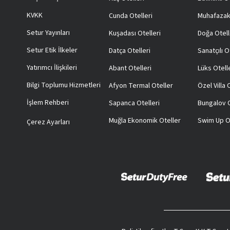
KVKK
Cunda Otelleri
Muhafazak
Setur Yayınları
Kuşadası Otelleri
Doğa Otell
Setur Etik İlkeler
Datça Otelleri
Sanatçılı O
Yatırımcı İlişkileri
Abant Otelleri
Lüks Otell
Bilgi Toplumu Hizmetleri
Afyon Termal Oteller
Özel Villa
İşlem Rehberi
Sapanca Otelleri
Bungalov O
Muğla Ekonomik Oteller
Swim Up O
Çerez Ayarları