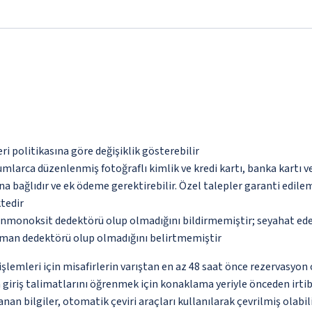
eri politikasına göre değişiklik gösterebilir
umlarca düzenlenmiş fotoğraflı kimlik ve kredi kartı, banka kartı v
na bağlıdır ve ek ödeme gerektirebilir. Özel talepler garanti edile
tedir
monoksit dedektörü olup olmadığını bildirmemiştir; seyahat ederke
uman dedektörü olup olmadığını belirtmemiştir
lemleri için misafirlerin varıştan en az 48 saat önce rezervasyon 
n giriş talimatlarını öğrenmek için konaklama yeriyle önceden irti
nan bilgiler, otomatik çeviri araçları kullanılarak çevrilmiş olabili