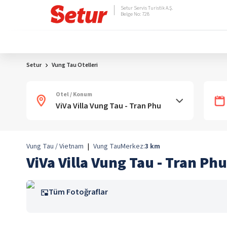
Setur Servis Turistik A.Ş.
Belge No: 728
Setur
Vung Tau Otelleri
Otel / Konum
Vung Tau / Vietnam
|
Vung Tau
Merkez:
3
km
ViVa Villa Vung Tau - Tran Phu
Tüm Fotoğraflar