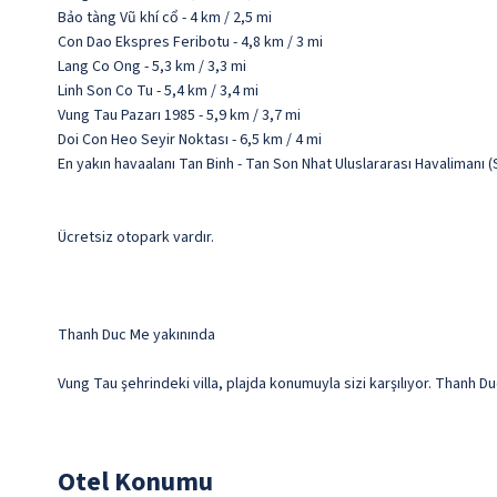
Bảo tàng Vũ khí cổ - 4 km / 2,5 mi
Con Dao Ekspres Feribotu - 4,8 km / 3 mi
Lang Co Ong - 5,3 km / 3,3 mi
Linh Son Co Tu - 5,4 km / 3,4 mi
Vung Tau Pazarı 1985 - 5,9 km / 3,7 mi
Doi Con Heo Seyir Noktası - 6,5 km / 4 mi
En yakın havaalanı Tan Binh - Tan Son Nhat Uluslararası Havalimanı (
Ücretsiz otopark vardır.
Thanh Duc Me yakınında
Vung Tau şehrindeki villa, plajda konumuyla sizi karşılıyor. Thanh Du
Otel Konumu