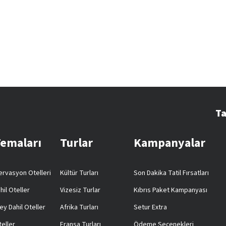
Ta
Temaları
Turlar
Kampanyalar
rvasyon Otelleri
Kültür Turları
Son Dakika Tatil Fırsatları
hil Oteller
Vizesiz Turlar
Kıbrıs Paket Kampanyası
ey Dahil Oteller
Afrika Turları
Setur Extra
teller
Fransa Turları
Ödeme Seçenekleri