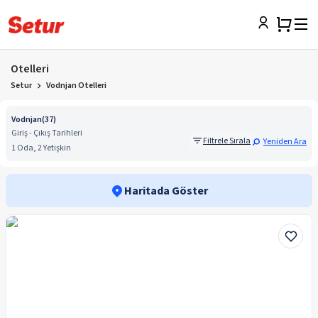
Otelleri
Setur
Vodnjan Otelleri
Vodnjan
(
37
)
Giriş - Çıkış Tarihleri
Filtrele Sırala
Yeniden Ara
1 Oda, 2 Yetişkin
Haritada Göster