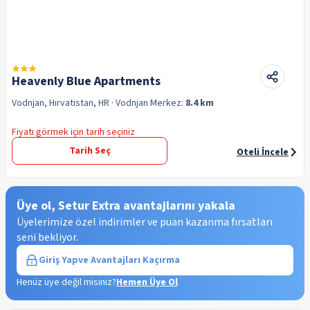
Heavenly Blue Apartments
Vodnjan, Hırvatistan, HR
· Vodnjan
Merkez:
8.4 km
Fiyatı görmek için tarih seçiniz
Tarih Seç
Oteli İncele
Üye ol, Setur Extra avantajlarını yakala
Üyelerimize özel indirimler ve puan kazanma fırsatları
seni bekliyor.
Giriş Yap
ve Avantajları Kaçırma
Henüz üye değil misiniz?
Hemen Üye Ol