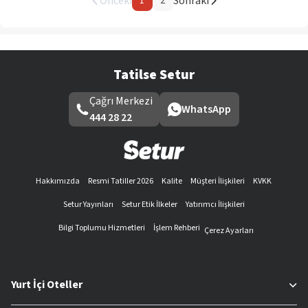
Önceki
Sonraki
1
2
Tatilse Setur
Çağrı Merkezi
WhatsApp
444 28 22
Hakkımızda
Resmi Tatiller 2026
Kalite
Müşteri İlişkileri
KVKK
Setur Yayınları
Setur Etik İlkeler
Yatırımcı İlişkileri
Bilgi Toplumu Hizmetleri
İşlem Rehberi
Çerez Ayarları
Yurt İçi Oteller