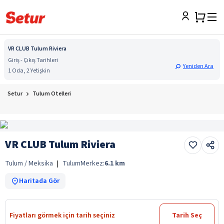
VR CLUB Tulum Riviera
Giriş - Çıkış Tarihleri
Yeniden Ara
1 Oda, 2 Yetişkin
Setur
Tulum Otelleri
VR CLUB Tulum Riviera
Tulum / Meksika
|
Tulum
Merkez:
6.1
km
Haritada Gör
Fiyatları görmek için tarih seçiniz
Tarih Seç