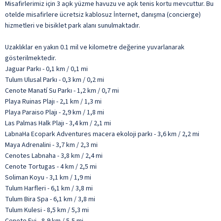
Misafirlerimiz için 3 açık yüzme havuzu ve açık tenis kortu mevcuttur. Bu
otelde misafirlere ücretsiz kablosuz İnternet, danışma (concierge)
hizmetleri ve bisiklet park alanı sunulmaktadır.
Uzaklıklar en yakın 0.1 mil ve kilometre değerine yuvarlanarak
gösterilmektedir.
Jaguar Parkı - 0,1 km / 0,1 mi
Tulum Ulusal Parkı - 0,3 km / 0,2 mi
Cenote Manatí Su Parkı - 1,2 km / 0,7 mi
Playa Ruinas Plajı - 2,1 km / 1,3 mi
Playa Paraiso Plajı - 2,9 km / 1,8 mi
Las Palmas Halk Plajı - 3,4 km / 2,1 mi
LabnaHa Ecopark Adventures macera ekoloji parkı - 3,6 km / 2,2 mi
Maya Adrenalini - 3,7 km / 2,3 mi
Cenotes Labnaha - 3,8 km / 2,4 mi
Cenote Tortugas - 4 km / 2,5 mi
Soliman Koyu - 3,1 km / 1,9 mi
Tulum Harfleri - 6,1 km / 3,8 mi
Tulum Bira Spa - 6,1 km / 3,8 mi
Tulum Kulesi - 8,5 km / 5,3 mi
Cenote Evi - 8,9 km / 5,5 mi