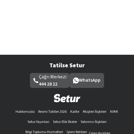
Tatilse Setur
Çağrı Merkezi
WhatsApp
444 28 22
Hakkımızda
Resmi Tatiller 2026
Kalite
Müşteri İlişkileri
KVKK
Setur Yayınları
Setur Etik İlkeler
Yatırımcı İlişkileri
Bilgi Toplumu Hizmetleri
İşlem Rehberi
Çerez Ayarları