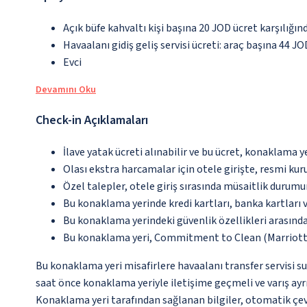
Açık büfe kahvaltı kişi başına 20 JOD ücret karşılığın
Havaalanı gidiş geliş servisi ücreti: araç başına 44 J
Evci
Devamını Oku
Check-in Açıklamaları
İlave yatak ücreti alınabilir ve bu ücret, konaklama y
Olası ekstra harcamalar için otele girişte, resmi kur
Özel talepler, otele giriş sırasında müsaitlik durumu
Bu konaklama yerinde kredi kartları, banka kartları 
Bu konaklama yerindeki güvenlik özellikleri arasınd
Bu konaklama yeri, Commitment to Clean (Marriott)
Bu konaklama yeri misafirlere havaalanı transfer servisi su
saat önce konaklama yeriyle iletişime geçmeli ve varış ayrı
Konaklama yeri tarafından sağlanan bilgiler, otomatik çevir