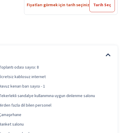
Fiyatları görmek için tarih seçiniz
Tarih Seç
Toplantı odası sayısı: 8
Ücretsiz kablosuz internet
Havuz kenarı barı sayısı - 1
Tekerlekli sandalye kullanımına uygun dinlenme salonu
Birden fazla dil bilen personel
Çamaşırhane
Banket salonu