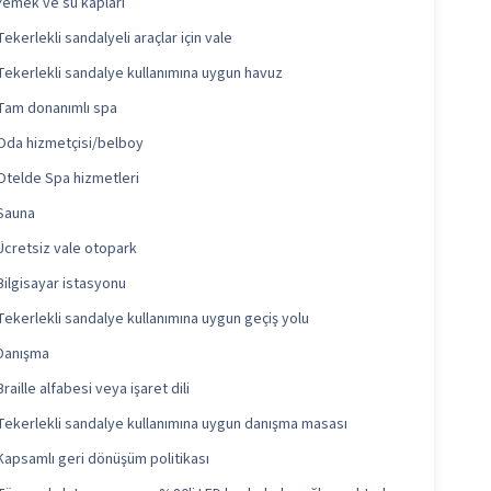
Yemek ve su kapları
Tekerlekli sandalyeli araçlar için vale
Tekerlekli sandalye kullanımına uygun havuz
Tam donanımlı spa
Oda hizmetçisi/belboy
Otelde Spa hizmetleri
Sauna
Ücretsiz vale otopark
Bilgisayar istasyonu
Tekerlekli sandalye kullanımına uygun geçiş yolu
Danışma
Braille alfabesi veya işaret dili
Tekerlekli sandalye kullanımına uygun danışma masası
Kapsamlı geri dönüşüm politikası