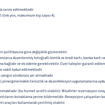
da servis edilmektedir
OD (tek yön, maksimum kişi sayısı 4).
eri politikasına göre değişiklik gösterebilir
umlarca düzenlenmiş fotoğraflı kimlik ve kredi kartı, banka kartı v
na bağlıdır ve ek ödeme gerektirebilir. Özel talepler garanti edile
ve nakit kabul edilmektedir
a yangın söndürücü yer almaktadır
 yönergelerindeki temizlik ve dezenfeksiyon uygulamalarına uydu
nmaktadır (bu hizmet ücretli olabilir). Misafirler rezervasyon onayı
ntılarını konaklama yerine bildirmelidir. Resepsiyon çalışanları ko
i araçları kullanılarak çevrilmiş olabilir.