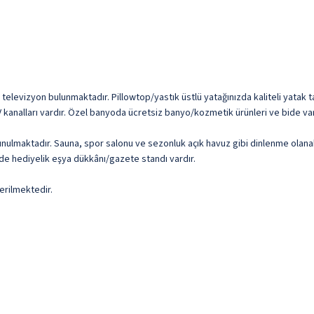
D televizyon bulunmaktadır. Pillowtop/yastık üstlü yatağınızda kaliteli yatak t
TV kanalları vardır. Özel banyoda ücretsiz banyo/kozmetik ürünleri ve bide var
ulmaktadır. Sauna, spor salonu ve sezonluk açık havuz gibi dinlenme olanaklar
de hediyelik eşya dükkânı/gazete standı vardır.
erilmektedir.