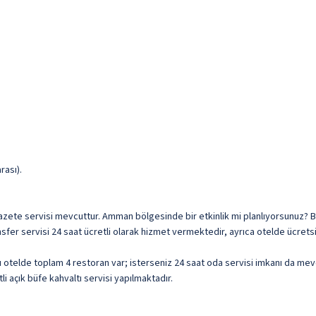
rası).
z gazete servisi mevcuttur. Amman bölgesinde bir etkinlik mi planlıyorsunuz? 
ansfer servisi 24 saat ücretli olarak hizmet vermektedir, ayrıca otelde ücrets
 otelde toplam 4 restoran var; isterseniz 24 saat oda servisi imkanı da mev
li açık büfe kahvaltı servisi yapılmaktadır.