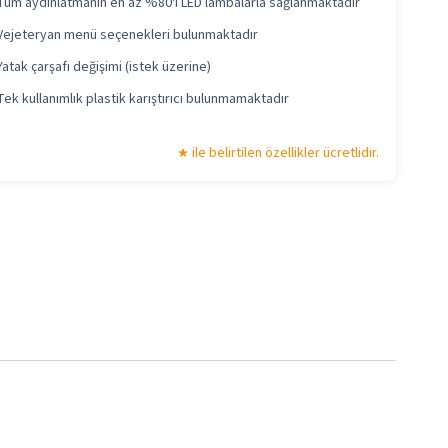
Tüm aydınlatmanın en az %80'i LED lambalarla sağlanmaktadır
Vejeteryan menü seçenekleri bulunmaktadır
Yatak çarşafı değişimi (istek üzerine)
Tek kullanımlık plastik karıştırıcı bulunmamaktadır
ile belirtilen özellikler ücretlidir.