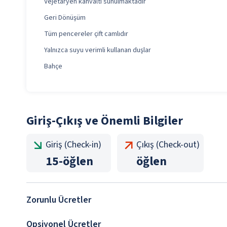
Vejetaryen kahvaltı sunulmaktadır
Geri Dönüşüm
Tüm pencereler çift camlıdır
Yalnızca suyu verimli kullanan duşlar
Bahçe
Giriş-Çıkış ve Önemli Bilgiler
Giriş (Check-in)
Çıkış (Check-out)
15
-
öğlen
öğlen
Zorunlu Ücretler
Opsiyonel Ücretler