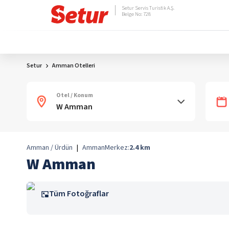
Setur Servis Turistik A.Ş.
Belge No: 728
Setur
Amman Otelleri
Otel / Konum
Amman / Ürdün
|
Amman
Merkez:
2.4
km
W Amman
Tüm Fotoğraflar