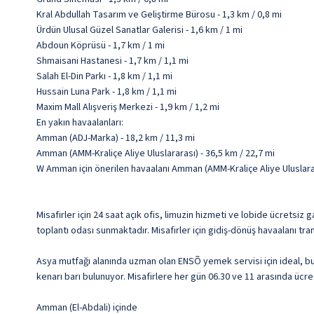
Kral Abdullah Tasarım ve Geliştirme Bürosu - 1,3 km / 0,8 mi
Ürdün Ulusal Güzel Sanatlar Galerisi - 1,6 km / 1 mi
Abdoun Köprüsü - 1,7 km / 1 mi
Shmaisani Hastanesi - 1,7 km / 1,1 mi
Salah El-Din Parkı - 1,8 km / 1,1 mi
Hussain Luna Park - 1,8 km / 1,1 mi
Maxim Mall Alışveriş Merkezi - 1,9 km / 1,2 mi
En yakın havaalanları:
Amman (ADJ-Marka) - 18,2 km / 11,3 mi
Amman (AMM-Kraliçe Aliye Uluslararası) - 36,5 km / 22,7 mi
W Amman için önerilen havaalanı Amman (AMM-Kraliçe Aliye Uluslara
Misafirler için 24 saat açık ofis, limuzin hizmeti ve lobide ücretsi
toplantı odası sunmaktadır. Misafirler için gidiş-dönüş havaalanı tr
Asya mutfağı alanında uzman olan ENSÕ yemek servisi için ideal, bu
kenarı barı bulunuyor. Misafirlere her gün 06.30 ve 11 arasında ücret
Amman (El-Abdali) içinde