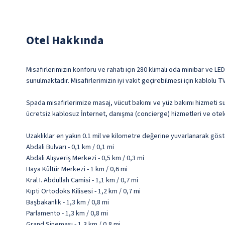
Otel Hakkında
Misafirlerimizin konforu ve rahatı için 280 klimalı oda minibar ve LE
sunulmaktadır. Misafirlerimizin iyi vakit geçirebilmesi için kablolu 
Spada misafirlerimize masaj, vücut bakımı ve yüz bakımı hizmeti sun
ücretsiz kablosuz İnternet, danışma (concierge) hizmetleri ve otel
Uzaklıklar en yakın 0.1 mil ve kilometre değerine yuvarlanarak göst
Abdali Bulvarı - 0,1 km / 0,1 mi
Abdali Alışveriş Merkezi - 0,5 km / 0,3 mi
Haya Kültür Merkezi - 1 km / 0,6 mi
Kral I. Abdullah Camisi - 1,1 km / 0,7 mi
Kıpti Ortodoks Kilisesi - 1,2 km / 0,7 mi
Başbakanlık - 1,3 km / 0,8 mi
Parlamento - 1,3 km / 0,8 mi
Grand Sineması - 1,3 km / 0,8 mi