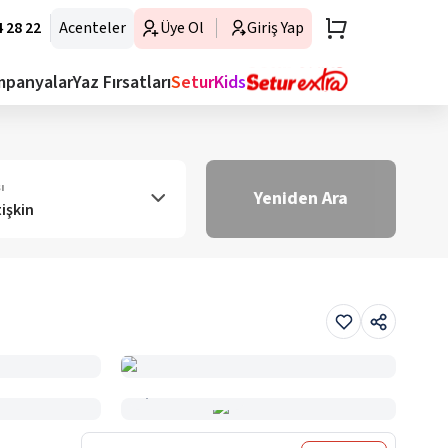
 28 22
Acenteler
Üye Ol
Giriş Yap
mpanyalar
Yaz Fırsatları
SeturKids
ı
Yeniden Ara
tişkin
Haritada Gör