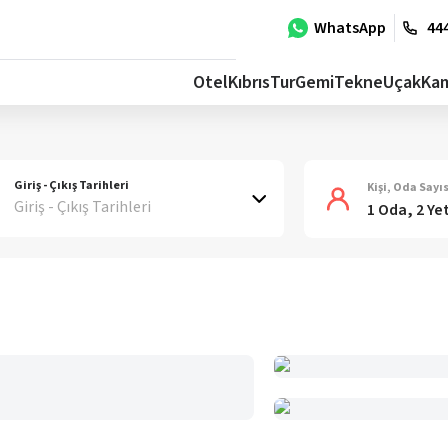
WhatsApp
444
Otel
Kıbrıs
Tur
Gemi
Tekne
Uçak
Ka
Giriş - Çıkış Tarihleri
Kişi, Oda Sayıs
Giriş - Çıkış Tarihleri
1 Oda, 2 Ye