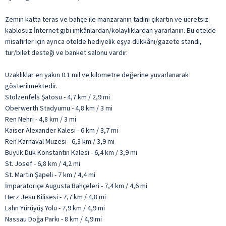
Zemin katta teras ve bahçe ile manzaranın tadını çıkartın ve ücretsiz
kablosuz İnternet gibi imkânlardan/kolaylıklardan yararlanın. Bu otelde
misafirler için ayrıca otelde hediyelik eşya dükkânı/gazete standı,
tur/bilet desteği ve banket salonu vardır.
Uzaklıklar en yakın 0.1 mil ve kilometre değerine yuvarlanarak
gösterilmektedir.
Stolzenfels Şatosu - 4,7 km / 2,9 mi
Oberwerth Stadyumu - 4,8 km / 3 mi
Ren Nehri - 4,8 km / 3 mi
Kaiser Alexander Kalesi - 6 km / 3,7 mi
Ren Karnaval Müzesi - 6,3 km / 3,9 mi
Büyük Dük Konstantin Kalesi - 6,4 km / 3,9 mi
St. Josef - 6,8 km / 4,2 mi
St. Martin Şapeli - 7 km / 4,4 mi
İmparatoriçe Augusta Bahçeleri - 7,4 km / 4,6 mi
Herz Jesu Kilisesi - 7,7 km / 4,8 mi
Lahn Yürüyüş Yolu - 7,9 km / 4,9 mi
Nassau Doğa Parkı - 8 km / 4,9 mi