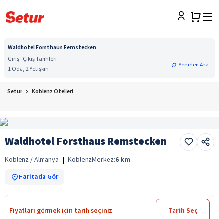
Waldhotel Forsthaus Remstecken
Giriş - Çıkış Tarihleri
Yeniden Ara
1 Oda, 2 Yetişkin
Setur
Koblenz Otelleri
Waldhotel Forsthaus Remstecken
Koblenz / Almanya
|
Koblenz
Merkez:
6
km
Haritada Gör
Fiyatları görmek için tarih seçiniz
Tarih Seç