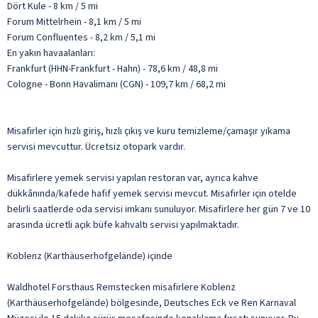
Dört Kule - 8 km / 5 mi
Forum Mittelrhein - 8,1 km / 5 mi
Forum Confluentes - 8,2 km / 5,1 mi
En yakın havaalanları:
Frankfurt (HHN-Frankfurt - Hahn) - 78,6 km / 48,8 mi
Cologne - Bonn Havalimanı (CGN) - 109,7 km / 68,2 mi
Misafirler için hızlı giriş, hızlı çıkış ve kuru temizleme/çamaşır yıkama
servisi mevcuttur. Ücretsiz otopark vardır.
Misafirlere yemek servisi yapılan restoran var, ayrıca kahve
dükkânında/kafede hafif yemek servisi mevcut. Misafirler için otelde
belirli saatlerde oda servisi imkanı sunuluyor. Misafirlere her gün 7 ve 10
arasında ücretli açık büfe kahvaltı servisi yapılmaktadır.
Koblenz (Karthäuserhofgelände) içinde
Waldhotel Forsthaus Remstecken misafirlere Koblenz
(Karthäuserhofgelände) bölgesinde, Deutsches Eck ve Ren Karnaval