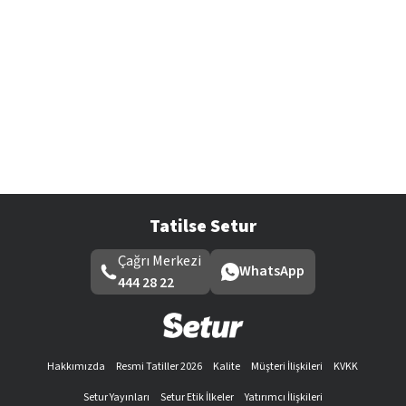
Tatilse Setur
Çağrı Merkezi
WhatsApp
444 28 22
Hakkımızda
Resmi Tatiller 2026
Kalite
Müşteri İlişkileri
KVKK
Setur Yayınları
Setur Etik İlkeler
Yatırımcı İlişkileri