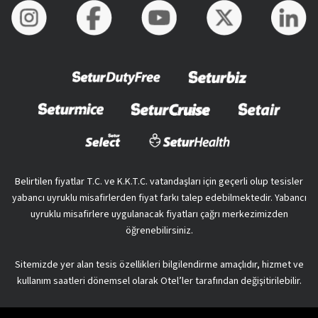
Belirtilen fiyatlar T.C. ve K.K.T.C. vatandaşları için geçerli olup tesisler
yabancı uyruklu misafirlerden fiyat farkı talep edebilmektedir. Yabancı
uyruklu misafirlere uygulanacak fiyatları çağrı merkezimizden
öğrenebilirsiniz.
Sitemizde yer alan tesis özellikleri bilgilendirme amaçlıdır, hizmet ve
kullanım saatleri dönemsel olarak Otel’ler tarafından değişitirilebilir.