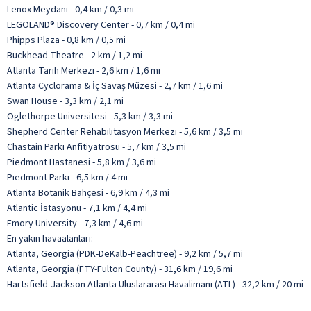
Lenox Meydanı - 0,4 km / 0,3 mi
LEGOLAND® Discovery Center - 0,7 km / 0,4 mi
Phipps Plaza - 0,8 km / 0,5 mi
Buckhead Theatre - 2 km / 1,2 mi
Atlanta Tarih Merkezi - 2,6 km / 1,6 mi
Atlanta Cyclorama & İç Savaş Müzesi - 2,7 km / 1,6 mi
Swan House - 3,3 km / 2,1 mi
Oglethorpe Üniversitesi - 5,3 km / 3,3 mi
Shepherd Center Rehabilitasyon Merkezi - 5,6 km / 3,5 mi
Chastain Parkı Anfitiyatrosu - 5,7 km / 3,5 mi
Piedmont Hastanesi - 5,8 km / 3,6 mi
Piedmont Parkı - 6,5 km / 4 mi
Atlanta Botanik Bahçesi - 6,9 km / 4,3 mi
Atlantic İstasyonu - 7,1 km / 4,4 mi
Emory University - 7,3 km / 4,6 mi
En yakın havaalanları:
Atlanta, Georgia (PDK-DeKalb-Peachtree) - 9,2 km / 5,7 mi
Atlanta, Georgia (FTY-Fulton County) - 31,6 km / 19,6 mi
Hartsfield-Jackson Atlanta Uluslararası Havalimanı (ATL) - 32,2 km / 20 mi