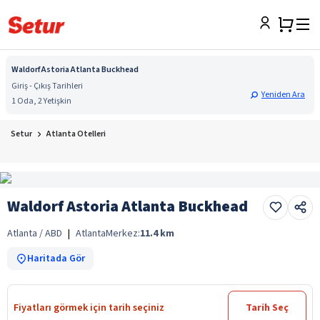
Waldorf Astoria Atlanta Buckhead
Giriş - Çıkış Tarihleri
Yeniden Ara
1 Oda, 2 Yetişkin
Setur
Atlanta Otelleri
Waldorf Astoria Atlanta Buckhead
Atlanta / ABD
|
Atlanta
Merkez:
11.4
km
Haritada Gör
Fiyatları görmek için tarih seçiniz
Tarih Seç