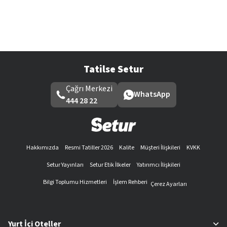
Tatilse Setur
Çağrı Merkezi
WhatsApp
444 28 22
Hakkımızda
Resmi Tatiller 2026
Kalite
Müşteri İlişkileri
KVKK
Setur Yayınları
Setur Etik İlkeler
Yatırımcı İlişkileri
Bilgi Toplumu Hizmetleri
İşlem Rehberi
Çerez Ayarları
Yurt İçi Oteller