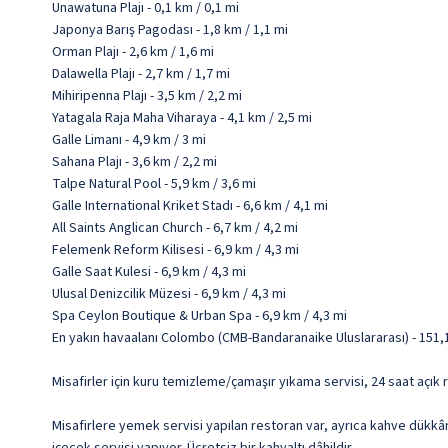
Unawatuna Plajı - 0,1 km / 0,1 mi
Japonya Barış Pagodası - 1,8 km / 1,1 mi
Orman Plajı - 2,6 km / 1,6 mi
Dalawella Plajı - 2,7 km / 1,7 mi
Mihiripenna Plajı - 3,5 km / 2,2 mi
Yatagala Raja Maha Viharaya - 4,1 km / 2,5 mi
Galle Limanı - 4,9 km / 3 mi
Sahana Plajı - 3,6 km / 2,2 mi
Talpe Natural Pool - 5,9 km / 3,6 mi
Galle International Kriket Stadı - 6,6 km / 4,1 mi
All Saints Anglican Church - 6,7 km / 4,2 mi
Felemenk Reform Kilisesi - 6,9 km / 4,3 mi
Galle Saat Kulesi - 6,9 km / 4,3 mi
Ulusal Denizcilik Müzesi - 6,9 km / 4,3 mi
Spa Ceylon Boutique & Urban Spa - 6,9 km / 4,3 mi
En yakın havaalanı Colombo (CMB-Bandaranaike Uluslararası) - 151,1
Misafirler için kuru temizleme/çamaşır yıkama servisi, 24 saat açık 
Misafirlere yemek servisi yapılan restoran var, ayrıca kahve dükkâ