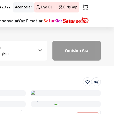
 28 22
Acenteler
Üye Ol
Giriş Yap
mpanyalar
Yaz Fırsatları
SeturKids
ı
Yeniden Ara
tişkin
Haritada Gör