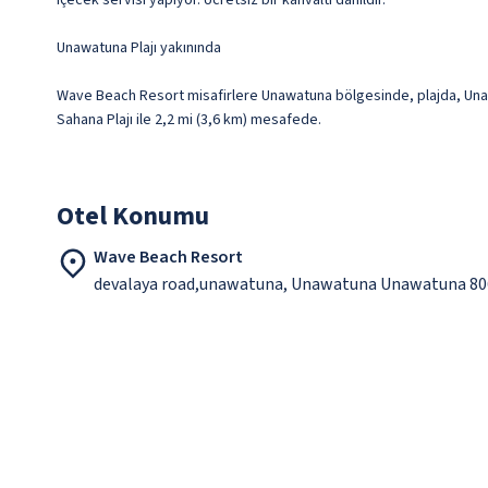
içecek servisi yapıyor. Ücretsiz bir kahvaltı dâhildir.
Unawatuna Plajı yakınında
Wave Beach Resort misafirlere Unawatuna bölgesinde, plajda, Unawatu
Sahana Plajı ile 2,2 mi (3,6 km) mesafede.
Otel Konumu
Wave Beach Resort
devalaya road,unawatuna, Unawatuna Unawatuna 80