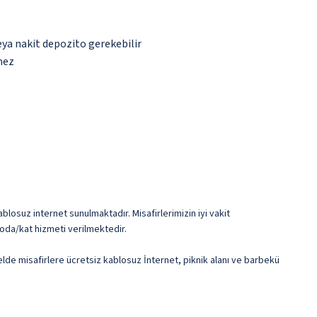
eya nakit depozito gerekebilir
mez
blosuz internet sunulmaktadır. Misafirlerimizin iyi vakit
 oda/kat hizmeti verilmektedir.
otelde misafirlere ücretsiz kablosuz İnternet, piknik alanı ve barbekü