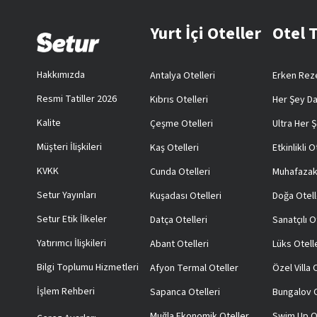
Yurt İçi Oteller
Otel 
Hakkımızda
Antalya Otelleri
Erken Reze
Resmi Tatiller 2026
Kıbrıs Otelleri
Her Şey Da
Kalite
Çeşme Otelleri
Ultra Her Ş
Müşteri İlişkileri
Kaş Otelleri
Etkinlikli O
KVKK
Cunda Otelleri
Muhafazak
Setur Yayınları
Kuşadası Otelleri
Doğa Otell
Setur Etik İlkeler
Datça Otelleri
Sanatçılı O
Yatırımcı İlişkileri
Abant Otelleri
Lüks Otell
Bilgi Toplumu Hizmetleri
Afyon Termal Oteller
Özel Villa
İşlem Rehberi
Sapanca Otelleri
Bungalov O
Muğla Ekonomik Oteller
Swim Up O