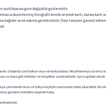
eri politikasına göre değişiklik gösterebilir
umlarca düzenlenmiş fotoğraflı kimlik ve kredi kartı, banka kartı v
na bağlıdır ve ek ödeme gerektirebilir. Özel talepler garanti edile
dir
ardır. Odalarda özel balkon veya veranda bulunur. Misafirlerimize ücretsiz ka
asası ve masa gibi imkânlar ve kolaylıklar sunulmaktadır. Ayrıca günlük olarak
ir veya çatı katında teras ve bahçe keyfiyle manzaranın tadını çıkartabilir. Bu 
rülmesi gereken noktalara ulaşmak kolay.
erilmektedir.