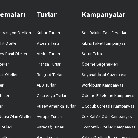
Temaları
Turlar
Kampanyalar
rvasyon Otelleri
Kültür Turları
Son Dakika Tatil Fırsatları
hil Oteller
Vizesiz Turlar
Kıbrıs Paket Kampanyası
ey Dahil Oteller
Afrika Turları
Setur Extra
teller
Fransa Turları
Ödeme Seçenekleri
ar Oteller
Belgrad Turları
Seyahat İptal Güvencesi
eri
ABD Turları
Worldpuan Kampanyası
teller
Orta Asya Turları
Ödeme Erteleme Kampanyası
er
Kuzey Amerika Turları
2 Çocuk Ücretsiz Kampanyası
 Odası Olan Oteller
Avrupa Turları
Çok Kal Az Öde Kampanyası
telleri
Karadağ Turları
Ekonomik Oteller Kampanyası
teller
Paris Turları
Balayı Otelleri Kampanyası