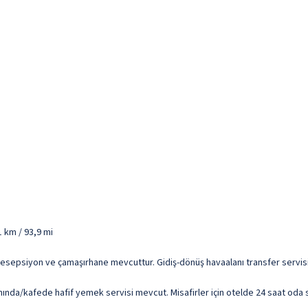
 km / 93,9 mi
resepsiyon ve çamaşırhane mevcuttur. Gidiş-dönüş havaalanı transfer servisi ü
nında/kafede hafif yemek servisi mevcut. Misafirler için otelde 24 saat oda 