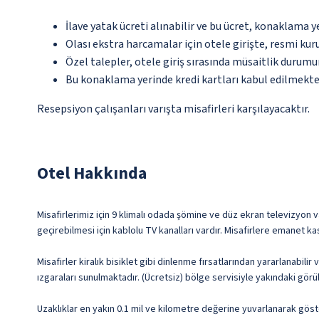
İlave yatak ücreti alınabilir ve bu ücret, konaklama y
Olası ekstra harcamalar için otele girişte, resmi kur
Özel talepler, otele giriş sırasında müsaitlik durumu
Bu konaklama yerinde kredi kartları kabul edilmekte
Resepsiyon çalışanları varışta misafirleri karşılayacaktır.
Otel Hakkında
Misafirlerimiz için 9 klimalı odada şömine ve düz ekran televizyon v
geçirebilmesi için kablolu TV kanalları vardır. Misafirlere emanet k
Misafirler kiralık bisiklet gibi dinlenme fırsatlarından yararlanabil
ızgaraları sunulmaktadır. (Ücretsiz) bölge servisiyle yakındaki gö
Uzaklıklar en yakın 0.1 mil ve kilometre değerine yuvarlanarak göst