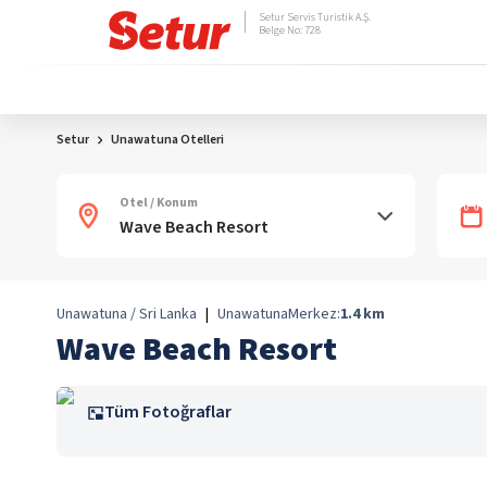
Setur Servis Turistik A.Ş.
Belge No: 728
Setur
Unawatuna Otelleri
Otel / Konum
Unawatuna / Sri Lanka
|
Unawatuna
Merkez:
1.4
km
Wave Beach Resort
Tüm Fotoğraflar