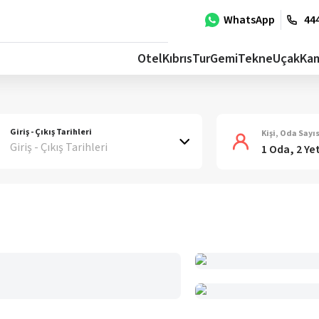
WhatsApp
444
Otel
Kıbrıs
Tur
Gemi
Tekne
Uçak
Ka
Giriş - Çıkış Tarihleri
Kişi, Oda Sayıs
Giriş - Çıkış Tarihleri
1 Oda, 2 Ye