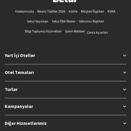
Hakkımızda
Resmi Tatiller 2026
Kalite
Müşteri İlişkileri
KVKK
Setur Yayınları
Setur Etik İlkeler
Yatırımcı İlişkileri
Bilgi Toplumu Hizmetleri
İşlem Rehberi
Çerez Ayarları
Yurt İçi Oteller
Otel Temaları
Turlar
Kampanyalar
Diğer Hizmetlerimiz