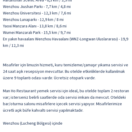
Haitanshan Scenic Area - 6,3 km / 3,9 mi
Wenzhou Jiushan Parkı - 7,7 km / 4,8 mi
Wenzhou Üniversitesi - 12,3 km / 7,6 mi
Wenzhou Lunaparkı - 12,9 km / 8 mi
Yaoxi Manzara Alanı - 13,8 km / 8,6 mi
Wumei Manzaralı Park - 15,5 km / 9,7 mi
En yakın havaalanı Wenzhou Havaalanı (WNZ-Longwan Uluslararası) - 19,9
km / 12,3 mi
Misafirler için limuzin hizmeti, kuru temizleme/çamaşır yıkama servisi ve
24 saat açık resepsiyon mevcuttur. Bu otelde etkinliklerde kullanılmak
üzere 9 toplantı odası vardır. Ücretsiz otopark vardır.
Man Ho Restaurant yemek servisi için ideal, bu otelde toplam 2 restoran
var; isterseniz belirli saatlerde oda servisi imkanı da mevcut. Oteldeki
bar/oturma salonu misafirlere içecek servisi yapıyor. Misafirlerimize
ücretli açık büfe kahvaltı servisi yapılmaktadır.
Wenzhou (Lucheng Bölgesi) içinde