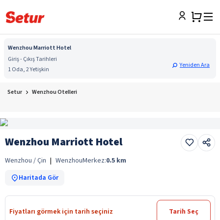
Wenzhou Marriott Hotel
Giriş - Çıkış Tarihleri
Yeniden Ara
1 Oda, 2 Yetişkin
Setur
Wenzhou Otelleri
Wenzhou Marriott Hotel
Wenzhou / Çin
|
Wenzhou
Merkez:
0.5
km
Haritada Gör
Fiyatları görmek için tarih seçiniz
Tarih Seç