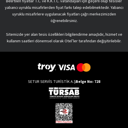
Belirtilen fiyatlar T.C. ve K.K.T.C. vatandaşları için geçerli olup tesisler
yabancı uyruklu misafirlerden fiyat farkı talep edebilmektedir. Yabancı
uyruklu misafirlere uygulanacak fiyatları çağrı merkezimizden
öğrenebilirsiniz.
Sitemizde yer alan tesis özellikleri bilgilendirme amaçlıdır, hizmet ve
kullanım saatleri dönemsel olarak Otel’ler tarafından değişitirilebilir.
SETUR SERVİS TURİSTİK A.Ş
Belge No: 728