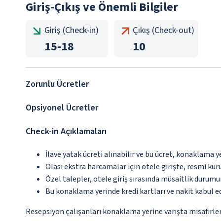
Giriş-Çıkış ve Önemli Bilgiler
Giriş (Check-in)
Çıkış (Check-out)
15
-
18
10
Zorunlu Ücretler
Opsiyonel Ücretler
Check-in Açıklamaları
İlave yatak ücreti alınabilir ve bu ücret, konaklama y
Olası ekstra harcamalar için otele girişte, resmi kur
Özel talepler, otele giriş sırasında müsaitlik durumu
Bu konaklama yerinde kredi kartları ve nakit kabul 
Resepsiyon çalışanları konaklama yerine varışta misafirleri