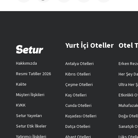
Yurt İçi Oteller
Otel 
Hakkımızda
Antalya Otelleri
Erken Reze
Resmi Tatiller 2026
Kıbrıs Otelleri
Her Şey Da
Kalite
Çeşme Otelleri
Ultra Her Ş
Müşteri İlişkileri
Kaş Otelleri
Etkinlikli O
KVKK
Cunda Otelleri
Muhafazak
Setur Yayınları
Kuşadası Otelleri
Doğa Otell
Setur Etik İlkeler
Datça Otelleri
Sanatçılı O
Yatırımcı İlişkileri
Abant Otelleri
Lüks Otell