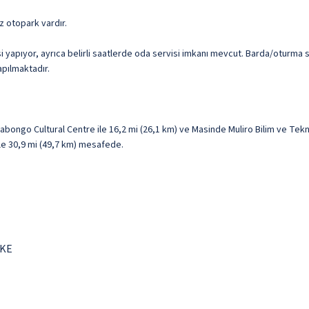
iz otopark vardır.
yapıyor, ayrıca belirli saatlerde oda servisi imkanı mevcut. Barda/oturma s
apılmaktadır.
o Cultural Centre ile 16,2 mi (26,1 km) ve Masinde Muliro Bilim ve Teknolo
ile 30,9 mi (49,7 km) mesafede.
 KE