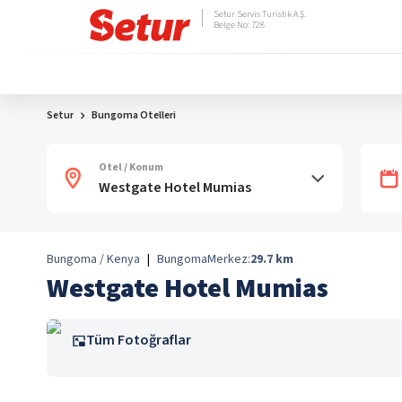
Setur Servis Turistik A.Ş.
Belge No: 728
Setur
Bungoma Otelleri
Otel / Konum
Bungoma / Kenya
|
Bungoma
Merkez:
29.7
km
Westgate Hotel Mumias
Tüm Fotoğraflar