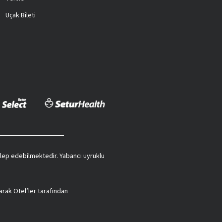
Uçak Bileti
 talep edebilmektedir. Yabancı uyruklu
arak Otel’ler tarafından