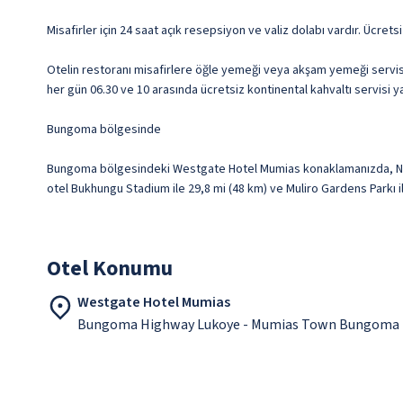
Misafirler için 24 saat açık resepsiyon ve valiz dolabı vardır. Ücrets
Otelin restoranı misafirlere öğle yemeği veya akşam yemeği servisi 
her gün 06.30 ve 10 arasında ücretsiz kontinental kahvaltı servisi y
Bungoma bölgesinde
Bungoma bölgesindeki Westgate Hotel Mumias konaklamanızda, Nabong
otel Bukhungu Stadium ile 29,8 mi (48 km) ve Muliro Gardens Parkı 
Otel Konumu
Westgate Hotel Mumias
Bungoma Highway Lukoye - Mumias Town Bungoma