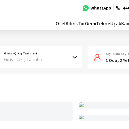
WhatsApp
444
Otel
Kıbrıs
Tur
Gemi
Tekne
Uçak
Ka
Giriş - Çıkış Tarihleri
Kişi, Oda Sayıs
Giriş - Çıkış Tarihleri
1 Oda, 2 Ye