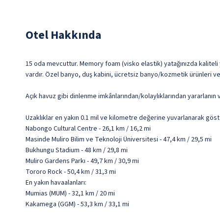
Otel Hakkında
15 oda mevcuttur. Memory foam (visko elastik) yatağınızda kaliteli ya
vardır. Özel banyo, duş kabini, ücretsiz banyo/kozmetik ürünleri ve 
Açık havuz gibi dinlenme imkânlarından/kolaylıklarından yararlanın v
Uzaklıklar en yakın 0.1 mil ve kilometre değerine yuvarlanarak göst
Nabongo Cultural Centre - 26,1 km / 16,2 mi
Masinde Muliro Bilim ve Teknoloji Üniversitesi - 47,4 km / 29,5 mi
Bukhungu Stadium - 48 km / 29,8 mi
Muliro Gardens Parkı - 49,7 km / 30,9 mi
Tororo Rock - 50,4 km / 31,3 mi
En yakın havaalanları:
Mumias (MUM) - 32,1 km / 20 mi
Kakamega (GGM) - 53,3 km / 33,1 mi