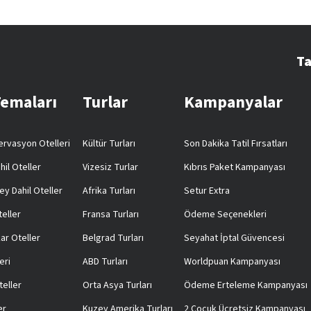
Ta
Temaları
Turlar
Kampanyalar
rvasyon Otelleri
Kültür Turları
Son Dakika Tatil Fırsatları
hil Oteller
Vizesiz Turlar
Kıbrıs Paket Kampanyası
ey Dahil Oteller
Afrika Turları
Setur Extra
teller
Fransa Turları
Ödeme Seçenekleri
ar Oteller
Belgrad Turları
Seyahat İptal Güvencesi
eri
ABD Turları
Worldpuan Kampanyası
teller
Orta Asya Turları
Ödeme Erteleme Kampanyası
er
Kuzey Amerika Turları
2 Çocuk Ücretsiz Kampanyası