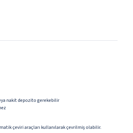
eya nakit depozito gerekebilir
mez
tik çeviri araçları kullanılarak çevrilmiş olabilir.