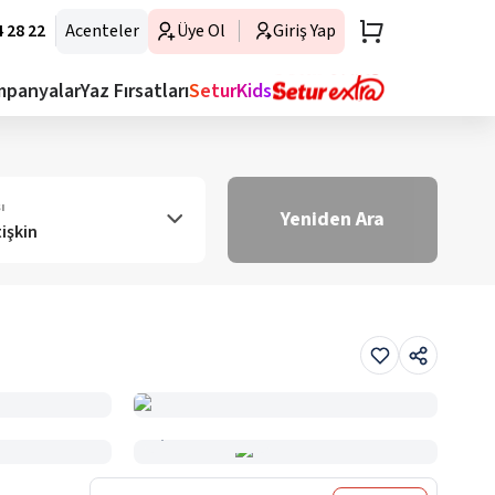
 28 22
Acenteler
Üye Ol
Giriş Yap
mpanyalar
Yaz Fırsatları
SeturKids
ı
Yeniden Ara
tişkin
Haritada Gör