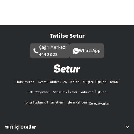
Tatilse Setur
Çağrı Merkezi
WhatsApp
444 28 22
Hakkımızda
Resmi Tatiller 2026
Kalite
Müşteri İlişkileri
KVKK
Setur Yayınları
Setur Etik İlkeler
Yatırımcı İlişkileri
Bilgi Toplumu Hizmetleri
İşlem Rehberi
Çerez Ayarları
Yurt İçi Oteller