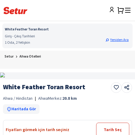
White Feather Toran Resort
Giriş - Çıkış Tarihleri
Yeniden Ara
1 Oda, 2 Yetişkin
Setur
Ahwa Otelleri
White Feather Toran Resort
Ahwa / Hindistan
|
Ahwa
Merkez:
20.8
km
Haritada Gör
Fiyatları görmek için tarih seçiniz
Tarih Seç