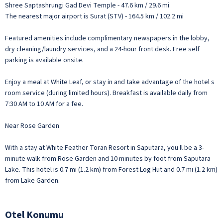
Shree Saptashrungi Gad Devi Temple - 47.6 km / 29.6 mi
The nearest major airport is Surat (STV) - 164.5 km / 102.2 mi
Featured amenities include complimentary newspapers in the lobby,
dry cleaning/laundry services, and a 24-hour front desk. Free self
parking is available onsite.
Enjoy a meal at White Leaf, or stay in and take advantage of the hotel s
room service (during limited hours). Breakfast is available daily from
7:30 AM to 10 AM for a fee.
Near Rose Garden
With a stay at White Feather Toran Resort in Saputara, you ll be a 3-
minute walk from Rose Garden and 10 minutes by foot from Saputara
Lake. This hotel is 0.7 mi (1.2 km) from Forest Log Hut and 0.7 mi (1.2 km)
from Lake Garden.
Otel Konumu