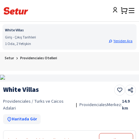
White Villas
Giriş - Çıkış Tarihleri
Yeniden Ara
1 Oda, 2 Yetişkin
Setur
Providenciales Otelleri
White Villas
Providenciales / Turks ve Caicos
14.9
|
Providenciales
Merkez:
Adalari
km
Haritada Gör