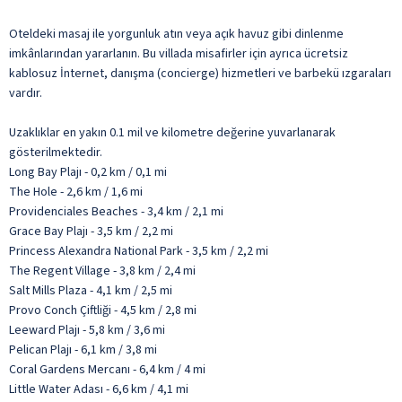
Oteldeki masaj ile yorgunluk atın veya açık havuz gibi dinlenme
imkânlarından yararlanın. Bu villada misafirler için ayrıca ücretsiz
kablosuz İnternet, danışma (concierge) hizmetleri ve barbekü ızgaraları
vardır.
Uzaklıklar en yakın 0.1 mil ve kilometre değerine yuvarlanarak
gösterilmektedir.
Long Bay Plajı - 0,2 km / 0,1 mi
The Hole - 2,6 km / 1,6 mi
Providenciales Beaches - 3,4 km / 2,1 mi
Grace Bay Plajı - 3,5 km / 2,2 mi
Princess Alexandra National Park - 3,5 km / 2,2 mi
The Regent Village - 3,8 km / 2,4 mi
Salt Mills Plaza - 4,1 km / 2,5 mi
Provo Conch Çiftliği - 4,5 km / 2,8 mi
Leeward Plajı - 5,8 km / 3,6 mi
Pelican Plajı - 6,1 km / 3,8 mi
Coral Gardens Mercanı - 6,4 km / 4 mi
Little Water Adası - 6,6 km / 4,1 mi