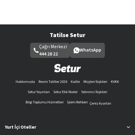
Tatilse Setur
Çağrı Merkezi
WhatsApp
444 28 22
Hakkımızda
Resmi Tatiller 2026
Kalite
Müşteri İlişkileri
KVKK
Setur Yayınları
Setur Etik İlkeler
Yatırımcı İlişkileri
Bilgi Toplumu Hizmetleri
İşlem Rehberi
Çerez Ayarları
Yurt İçi Oteller