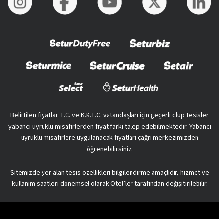
Belirtilen fiyatlar T.C. ve K.K.T.C. vatandaşları için geçerli olup tesisler
yabancı uyruklu misafirlerden fiyat farkı talep edebilmektedir. Yabancı
uyruklu misafirlere uygulanacak fiyatları çağrı merkezimizden
öğrenebilirsiniz.
Sitemizde yer alan tesis özellikleri bilgilendirme amaçlıdır, hizmet ve
kullanım saatleri dönemsel olarak Otel’ler tarafından değişitirilebilir.